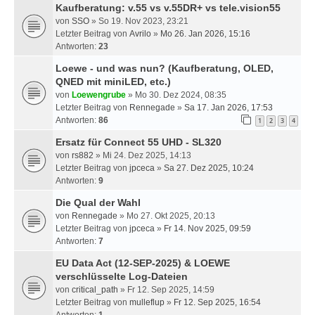
Kaufberatung: v.55 vs v.55DR+ vs tele.vision55
von
SSO
» So 19. Nov 2023, 23:21
Letzter Beitrag von
Avrilo
»
Mo 26. Jan 2026, 15:16
Antworten:
23
Loewe - und was nun? (Kaufberatung, OLED,
QNED mit miniLED, etc.)
von
Loewengrube
» Mo 30. Dez 2024, 08:35
Letzter Beitrag von
Rennegade
»
Sa 17. Jan 2026, 17:53
Antworten:
86
1
2
3
4
Ersatz für Connect 55 UHD - SL320
von
rs882
» Mi 24. Dez 2025, 14:13
Letzter Beitrag von
jpceca
»
Sa 27. Dez 2025, 10:24
Antworten:
9
Die Qual der Wahl
von
Rennegade
» Mo 27. Okt 2025, 20:13
Letzter Beitrag von
jpceca
»
Fr 14. Nov 2025, 09:59
Antworten:
7
EU Data Act (12-SEP-2025) & LOEWE
verschlüsselte Log-Dateien
von
critical_path
» Fr 12. Sep 2025, 14:59
Letzter Beitrag von
mulleflup
»
Fr 12. Sep 2025, 16:54