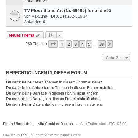
Antworten:
23
TV-Floor Stand Art (Nr. 68495) für bild v55
von
MaxLuna
» Di 3. Dez 2024, 19:34
Antworten:
0
Neues Thema
Seite
1
Von
38
1
2
3
4
5
38
Nächste
936 Themen
…
Gehe Zu
BERECHTIGUNGEN IN DIESEM FORUM
Du darfst
keine
neuen Themen in diesem Forum erstellen.
Du darfst
keine
Antworten zu Themen in diesem Forum erstellen.
Du darfst deine Beiträge in diesem Forum
nicht
ändern.
Du darfst deine Beiträge in diesem Forum
nicht
löschen.
Du darfst
keine
Dateianhänge in diesem Forum erstellen.
Foren-Übersicht
Alle Cookies löschen
Alle Zeiten sind
UTC+02:00
Powered by
phpBB
® Forum Software © phpBB Limited