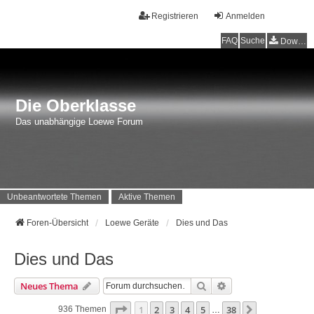
Registrieren
Anmelden
FAQ
Suche
Downloads
Die Oberklasse
Das unabhängige Loewe Forum
Unbeantwortete Themen
Aktive Themen
Foren-Übersicht
Loewe Geräte
Dies und Das
Dies und Das
Suche
Erweiterte Suche
Neues Thema
Seite
1
Von
38
1
2
3
4
5
38
Nächste
936 Themen
…