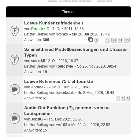
Themen
Loewe Kundenzufriedenheit
von
Pretch
» Do 1. Dez 2011, 15:38
Letzter Beitrag von
Wonko
»
Mo 20. Jul 2020, 16:42
Antworten:
366
1
12
13
14
15
…
Sammelthread Modellbezeichungen und Chassis-
Typen
von
sos
» Mi 12. Okt 2016, 18:37
Letzter Beitrag von
Retrostyle
»
So 25. Nov 2018, 09:54
Antworten:
19
Loewe Reference 75 Lichtpunkte
von
Andrea78
» So 20. Jun 2021, 19:42
Letzter Beitrag von
fswerkstatt
»
So 2. Aug 2026, 19:48
Antworten:
61
1
2
3
Audio Out Funktion (?), getrennt vom tv-
Lautsprecher
von
JobstG
» Fr 5. Dez 2025, 22:20
Letzter Beitrag von
ws163
»
Mo 29. Jun 2026, 22:55
Antworten:
15