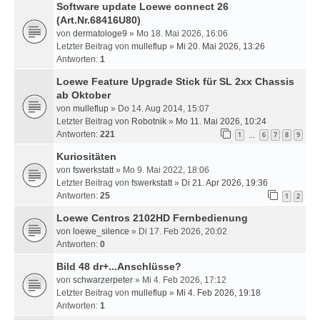
Software update Loewe connect 26
(Art.Nr.68416U80)
von
dermatologe9
» Mo 18. Mai 2026, 16:06
Letzter Beitrag von
mulleflup
»
Mi 20. Mai 2026, 13:26
Antworten:
1
Loewe Feature Upgrade Stick für SL 2xx Chassis
ab Oktober
von
mulleflup
» Do 14. Aug 2014, 15:07
Letzter Beitrag von
Robotnik
»
Mo 11. Mai 2026, 10:24
Antworten:
221
1
6
7
8
9
…
Kuriositäten
von
fswerkstatt
» Mo 9. Mai 2022, 18:06
Letzter Beitrag von
fswerkstatt
»
Di 21. Apr 2026, 19:36
Antworten:
25
1
2
Loewe Centros 2102HD Fernbedienung
von
loewe_silence
» Di 17. Feb 2026, 20:02
Antworten:
0
Bild 48 dr+...Anschlüsse?
von
schwarzerpeter
» Mi 4. Feb 2026, 17:12
Letzter Beitrag von
mulleflup
»
Mi 4. Feb 2026, 19:18
Antworten:
1