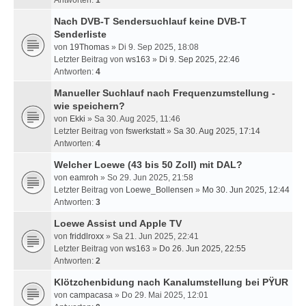
Antworten:
1
Nach DVB-T Sendersuchlauf keine DVB-T
Senderliste
von
19Thomas
» Di 9. Sep 2025, 18:08
Letzter Beitrag von
ws163
»
Di 9. Sep 2025, 22:46
Antworten:
4
Manueller Suchlauf nach Frequenzumstellung -
wie speichern?
von
Ekki
» Sa 30. Aug 2025, 11:46
Letzter Beitrag von
fswerkstatt
»
Sa 30. Aug 2025, 17:14
Antworten:
4
Welcher Loewe (43 bis 50 Zoll) mit DAL?
von
eamroh
» So 29. Jun 2025, 21:58
Letzter Beitrag von
Loewe_Bollensen
»
Mo 30. Jun 2025, 12:44
Antworten:
3
Loewe Assist und Apple TV
von
friddlroxx
» Sa 21. Jun 2025, 22:41
Letzter Beitrag von
ws163
»
Do 26. Jun 2025, 22:55
Antworten:
2
Klötzchenbidung nach Kanalumstellung bei PŸUR
von
campacasa
» Do 29. Mai 2025, 12:01