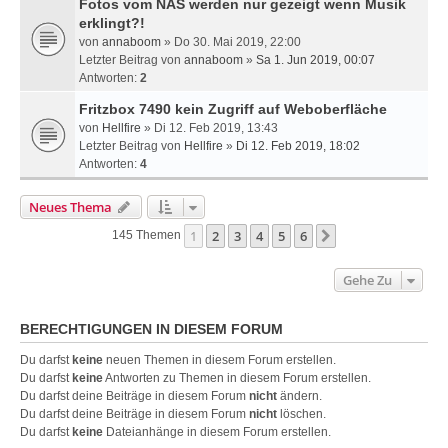
Fotos vom NAS werden nur gezeigt wenn Musik
erklingt?!
von
annaboom
» Do 30. Mai 2019, 22:00
Letzter Beitrag von
annaboom
»
Sa 1. Jun 2019, 00:07
Antworten:
2
Fritzbox 7490 kein Zugriff auf Weboberfläche
von
Hellfire
» Di 12. Feb 2019, 13:43
Letzter Beitrag von
Hellfire
»
Di 12. Feb 2019, 18:02
Antworten:
4
Neues Thema
1
2
3
4
5
6
Nächste
145 Themen
Gehe Zu
BERECHTIGUNGEN IN DIESEM FORUM
Du darfst
keine
neuen Themen in diesem Forum erstellen.
Du darfst
keine
Antworten zu Themen in diesem Forum erstellen.
Du darfst deine Beiträge in diesem Forum
nicht
ändern.
Du darfst deine Beiträge in diesem Forum
nicht
löschen.
Du darfst
keine
Dateianhänge in diesem Forum erstellen.