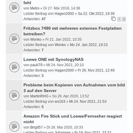
fehl
von
Metro
» Di 27. Mär 2018, 14:38
Letzter Beitrag von
Hagen2000
»
Sa 22. Okt 2022, 19:39
Antworten:
47
1
2
Fritzbox 7490 mit mehreren externen Festplatten
betreiben?
von
Wonko
» Fr 21. Jan 2022, 10:35
Letzter Beitrag von
Wonko
»
Mo 24. Jan 2022, 19:23
Antworten:
7
Loewe ONE mit SynologyNAS
von
pauli79
» Mi 24. Nov 2021, 20:10
Letzter Beitrag von
Hagen2000
»
Fr 26. Nov 2021, 12:49
Antworten:
3
Probleme beim Kopieren von Aufnahmen vom bild
3 auf den Server
von
MartinRHG
» So 26. Apr 2020, 13:52
Letzter Beitrag von
ws163
»
Mi 24. Nov 2021, 21:53
Antworten:
5
Amazon Fire Stick und Loewe/Fernseher reagiert
nicht
von
Birgit57
» Di 26. Mai 2020, 10:33
Letzter Beitrag von
Johannes
»
Fr 19. Nov 2021, 23:22