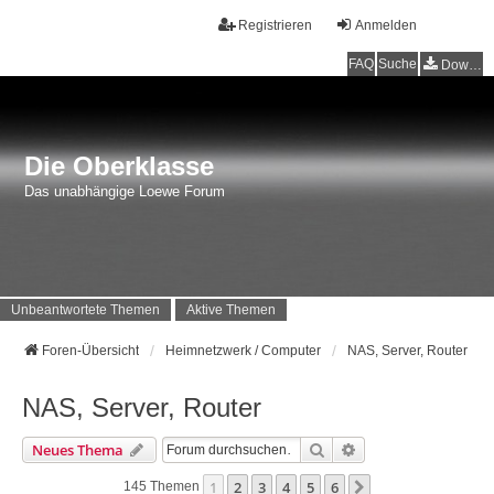
Registrieren
Anmelden
FAQ
Suche
Downloads
Die Oberklasse
Das unabhängige Loewe Forum
Unbeantwortete Themen
Aktive Themen
Foren-Übersicht
Heimnetzwerk / Computer
NAS, Server, Router
NAS, Server, Router
Suche
Erweiterte Suche
Neues Thema
1
2
3
4
5
6
Nächste
145 Themen