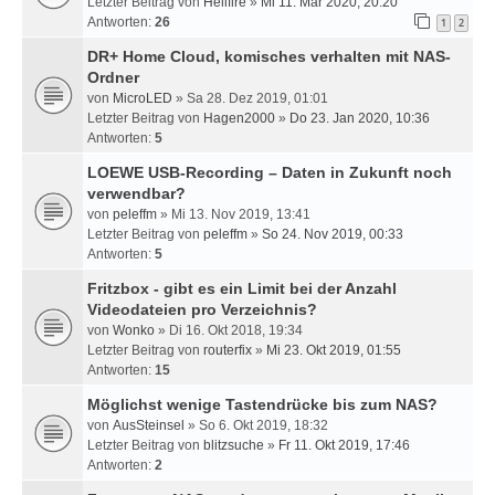
Letzter Beitrag von
Hellfire
»
Mi 11. Mär 2020, 20:20
Antworten:
26
1
2
DR+ Home Cloud, komisches verhalten mit NAS-
Ordner
von
MicroLED
» Sa 28. Dez 2019, 01:01
Letzter Beitrag von
Hagen2000
»
Do 23. Jan 2020, 10:36
Antworten:
5
LOEWE USB-Recording – Daten in Zukunft noch
verwendbar?
von
peleffm
» Mi 13. Nov 2019, 13:41
Letzter Beitrag von
peleffm
»
So 24. Nov 2019, 00:33
Antworten:
5
Fritzbox - gibt es ein Limit bei der Anzahl
Videodateien pro Verzeichnis?
von
Wonko
» Di 16. Okt 2018, 19:34
Letzter Beitrag von
routerfix
»
Mi 23. Okt 2019, 01:55
Antworten:
15
Möglichst wenige Tastendrücke bis zum NAS?
von
AusSteinsel
» So 6. Okt 2019, 18:32
Letzter Beitrag von
blitzsuche
»
Fr 11. Okt 2019, 17:46
Antworten:
2