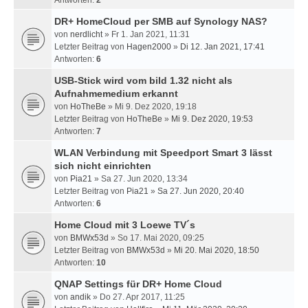
Antworten:
2
DR+ HomeCloud per SMB auf Synology NAS?
von
nerdlicht
» Fr 1. Jan 2021, 11:31
Letzter Beitrag von
Hagen2000
»
Di 12. Jan 2021, 17:41
Antworten:
6
USB-Stick wird vom bild 1.32 nicht als
Aufnahmemedium erkannt
von
HoTheBe
» Mi 9. Dez 2020, 19:18
Letzter Beitrag von
HoTheBe
»
Mi 9. Dez 2020, 19:53
Antworten:
7
WLAN Verbindung mit Speedport Smart 3 lässt
sich nicht einrichten
von
Pia21
» Sa 27. Jun 2020, 13:34
Letzter Beitrag von
Pia21
»
Sa 27. Jun 2020, 20:40
Antworten:
6
Home Cloud mit 3 Loewe TV´s
von
BMWx53d
» So 17. Mai 2020, 09:25
Letzter Beitrag von
BMWx53d
»
Mi 20. Mai 2020, 18:50
Antworten:
10
QNAP Settings für DR+ Home Cloud
von
andik
» Do 27. Apr 2017, 11:25