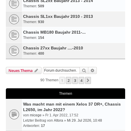
Chassis SL2xx Baujahr 2013 - 2014
Themen:
509
Chassis SL1xx Baujahr 2010 - 2013
Themen:
930
Chassis MB180 Baujahr 2011-...
Themen:
154
Chassis 27xx Baujahr ....-2010
Themen:
400
Suche
Erweiterte Suche
Neues Thema
1
2
3
4
Nächste
90 Themen
Themen
Was macht man mit einem Xelos 37 DR+, Chassis
L2650, im Jahr 2022?
von
micege
» Fr 1. Apr 2022, 17:52
Letzter Beitrag von
Altora
»
Mi 29. Jul 2026, 10:48
Antworten:
17