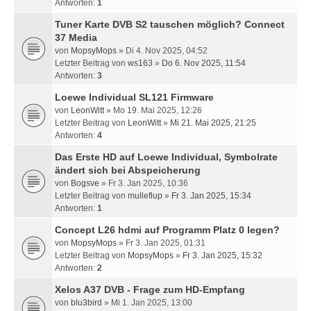
Antworten:
1
Tuner Karte DVB S2 tauschen möglich? Connect
37 Media
von
MopsyMops
» Di 4. Nov 2025, 04:52
Letzter Beitrag von
ws163
»
Do 6. Nov 2025, 11:54
Antworten:
3
Loewe Individual SL121 Firmware
von
LeonWitt
» Mo 19. Mai 2025, 12:26
Letzter Beitrag von
LeonWitt
»
Mi 21. Mai 2025, 21:25
Antworten:
4
Das Erste HD auf Loewe Individual, Symbolrate
ändert sich bei Abspeicherung
von
Bogsve
» Fr 3. Jan 2025, 10:36
Letzter Beitrag von
mulleflup
»
Fr 3. Jan 2025, 15:34
Antworten:
1
Concept L26 hdmi auf Programm Platz 0 legen?
von
MopsyMops
» Fr 3. Jan 2025, 01:31
Letzter Beitrag von
MopsyMops
»
Fr 3. Jan 2025, 15:32
Antworten:
2
Xelos A37 DVB - Frage zum HD-Empfang
von
blu3bird
» Mi 1. Jan 2025, 13:00