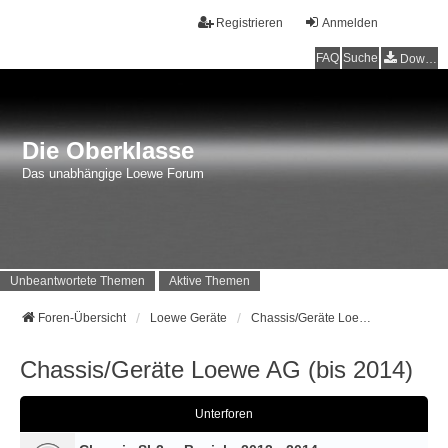
Registrieren
Anmelden
FAQ
Suche
Downloads
Die Oberklasse
Das unabhängige Loewe Forum
Unbeantwortete Themen
Aktive Themen
Foren-Übersicht
Loewe Geräte
Chassis/Geräte Loewe AG (bis 2014)
Chassis/Geräte Loewe AG (bis 2014)
Unterforen