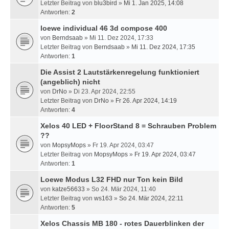
Letzter Beitrag von
blu3bird
»
Mi 1. Jan 2025, 14:08
Antworten:
2
loewe individual 46 3d compose 400
von
Berndsaab
» Mi 11. Dez 2024, 17:33
Letzter Beitrag von
Berndsaab
»
Mi 11. Dez 2024, 17:35
Antworten:
1
Die Assist 2 Lautstärkenregelung funktioniert
(angeblich) nicht
von
DrNo
» Di 23. Apr 2024, 22:55
Letzter Beitrag von
DrNo
»
Fr 26. Apr 2024, 14:19
Antworten:
4
Xelos 40 LED + FloorStand 8 = Schrauben Problem
??
von
MopsyMops
» Fr 19. Apr 2024, 03:47
Letzter Beitrag von
MopsyMops
»
Fr 19. Apr 2024, 03:47
Antworten:
1
Loewe Modus L32 FHD nur Ton kein Bild
von
katze56633
» So 24. Mär 2024, 11:40
Letzter Beitrag von
ws163
»
So 24. Mär 2024, 22:11
Antworten:
5
Xelos Chassis MB 180 - rotes Dauerblinken der