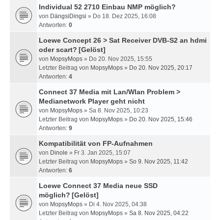
Individual 52 2710 Einbau NMP möglich?
von
DängsiDingsi
» Do 18. Dez 2025, 16:08
Antworten:
0
Loewe Concept 26 > Sat Receiver DVB-S2 an hdmi
oder scart?
[Gelöst]
von
MopsyMops
» Do 20. Nov 2025, 15:55
Letzter Beitrag von
MopsyMops
»
Do 20. Nov 2025, 20:17
Antworten:
4
Connect 37 Media mit Lan/Wlan Problem >
Medianetwork Player geht nicht
von
MopsyMops
» Sa 8. Nov 2025, 10:23
Letzter Beitrag von
MopsyMops
»
Do 20. Nov 2025, 15:46
Antworten:
9
Kompatibilität von FP-Aufnahmen
von
Dinole
» Fr 3. Jan 2025, 15:07
Letzter Beitrag von
MopsyMops
»
So 9. Nov 2025, 11:42
Antworten:
6
Loewe Connect 37 Media neue SSD
möglich?
[Gelöst]
von
MopsyMops
» Di 4. Nov 2025, 04:38
Letzter Beitrag von
MopsyMops
»
Sa 8. Nov 2025, 04:22