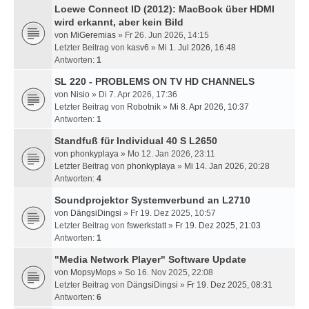
Loewe Connect ID (2012): MacBook über HDMI
wird erkannt, aber kein Bild
von
MiGeremias
» Fr 26. Jun 2026, 14:15
Letzter Beitrag von
kasv6
»
Mi 1. Jul 2026, 16:48
Antworten:
1
SL 220 - PROBLEMS ON TV HD CHANNELS
von
Nisio
» Di 7. Apr 2026, 17:36
Letzter Beitrag von
Robotnik
»
Mi 8. Apr 2026, 10:37
Antworten:
1
Standfuß für Individual 40 S L2650
von
phonkyplaya
» Mo 12. Jan 2026, 23:11
Letzter Beitrag von
phonkyplaya
»
Mi 14. Jan 2026, 20:28
Antworten:
4
Soundprojektor Systemverbund an L2710
von
DängsiDingsi
» Fr 19. Dez 2025, 10:57
Letzter Beitrag von
fswerkstatt
»
Fr 19. Dez 2025, 21:03
Antworten:
1
"Media Network Player" Software Update
von
MopsyMops
» So 16. Nov 2025, 22:08
Letzter Beitrag von
DängsiDingsi
»
Fr 19. Dez 2025, 08:31
Antworten:
6