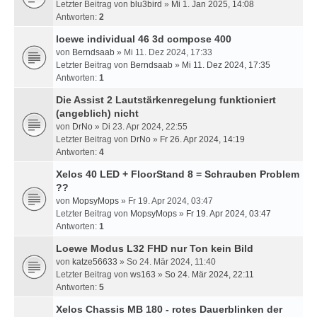
Letzter Beitrag von
blu3bird
»
Mi 1. Jan 2025, 14:08
Antworten:
2
loewe individual 46 3d compose 400
von
Berndsaab
» Mi 11. Dez 2024, 17:33
Letzter Beitrag von
Berndsaab
»
Mi 11. Dez 2024, 17:35
Antworten:
1
Die Assist 2 Lautstärkenregelung funktioniert
(angeblich) nicht
von
DrNo
» Di 23. Apr 2024, 22:55
Letzter Beitrag von
DrNo
»
Fr 26. Apr 2024, 14:19
Antworten:
4
Xelos 40 LED + FloorStand 8 = Schrauben Problem
??
von
MopsyMops
» Fr 19. Apr 2024, 03:47
Letzter Beitrag von
MopsyMops
»
Fr 19. Apr 2024, 03:47
Antworten:
1
Loewe Modus L32 FHD nur Ton kein Bild
von
katze56633
» So 24. Mär 2024, 11:40
Letzter Beitrag von
ws163
»
So 24. Mär 2024, 22:11
Antworten:
5
Xelos Chassis MB 180 - rotes Dauerblinken der