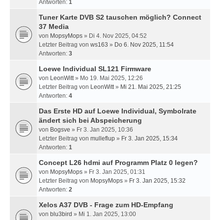
Antworten:
1
Tuner Karte DVB S2 tauschen möglich? Connect
37 Media
von
MopsyMops
» Di 4. Nov 2025, 04:52
Letzter Beitrag von
ws163
»
Do 6. Nov 2025, 11:54
Antworten:
3
Loewe Individual SL121 Firmware
von
LeonWitt
» Mo 19. Mai 2025, 12:26
Letzter Beitrag von
LeonWitt
»
Mi 21. Mai 2025, 21:25
Antworten:
4
Das Erste HD auf Loewe Individual, Symbolrate
ändert sich bei Abspeicherung
von
Bogsve
» Fr 3. Jan 2025, 10:36
Letzter Beitrag von
mulleflup
»
Fr 3. Jan 2025, 15:34
Antworten:
1
Concept L26 hdmi auf Programm Platz 0 legen?
von
MopsyMops
» Fr 3. Jan 2025, 01:31
Letzter Beitrag von
MopsyMops
»
Fr 3. Jan 2025, 15:32
Antworten:
2
Xelos A37 DVB - Frage zum HD-Empfang
von
blu3bird
» Mi 1. Jan 2025, 13:00