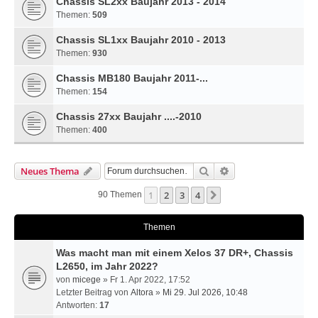
Chassis SL2xx Baujahr 2013 - 2014
Themen:
509
Chassis SL1xx Baujahr 2010 - 2013
Themen:
930
Chassis MB180 Baujahr 2011-...
Themen:
154
Chassis 27xx Baujahr ....-2010
Themen:
400
Suche
Erweiterte Suche
Neues Thema
1
2
3
4
Nächste
90 Themen
Themen
Was macht man mit einem Xelos 37 DR+, Chassis
L2650, im Jahr 2022?
von
micege
» Fr 1. Apr 2022, 17:52
Letzter Beitrag von
Altora
»
Mi 29. Jul 2026, 10:48
Antworten:
17