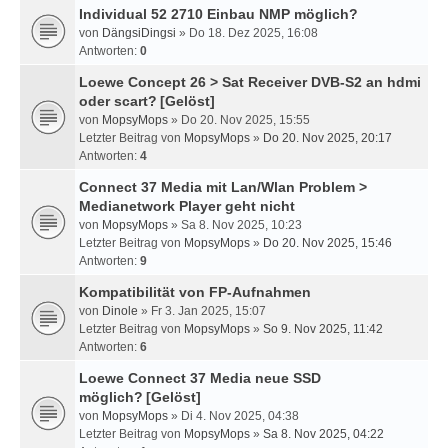
Individual 52 2710 Einbau NMP möglich?
von
DängsiDingsi
» Do 18. Dez 2025, 16:08
Antworten:
0
Loewe Concept 26 > Sat Receiver DVB-S2 an hdmi
oder scart?
[Gelöst]
von
MopsyMops
» Do 20. Nov 2025, 15:55
Letzter Beitrag von
MopsyMops
»
Do 20. Nov 2025, 20:17
Antworten:
4
Connect 37 Media mit Lan/Wlan Problem >
Medianetwork Player geht nicht
von
MopsyMops
» Sa 8. Nov 2025, 10:23
Letzter Beitrag von
MopsyMops
»
Do 20. Nov 2025, 15:46
Antworten:
9
Kompatibilität von FP-Aufnahmen
von
Dinole
» Fr 3. Jan 2025, 15:07
Letzter Beitrag von
MopsyMops
»
So 9. Nov 2025, 11:42
Antworten:
6
Loewe Connect 37 Media neue SSD
möglich?
[Gelöst]
von
MopsyMops
» Di 4. Nov 2025, 04:38
Letzter Beitrag von
MopsyMops
»
Sa 8. Nov 2025, 04:22