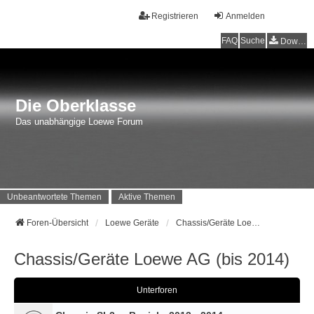
Registrieren
Anmelden
FAQ
Suche
Downloads
Die Oberklasse
Das unabhängige Loewe Forum
Unbeantwortete Themen
Aktive Themen
Foren-Übersicht
Loewe Geräte
Chassis/Geräte Loewe AG (bis 2014)
Chassis/Geräte Loewe AG (bis 2014)
Unterforen