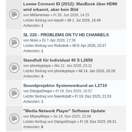
Loewe Connect ID (2012): MacBook über HDMI
wird erkannt, aber kein Bild
von
MiGeremias
» Fr 26. Jun 2026, 14:15
Letzter Beitrag von
kasv6
»
Mi 1. Jul 2026, 16:48
Antworten:
1
SL 220 - PROBLEMS ON TV HD CHANNELS
von
Nisio
» Di 7. Apr 2026, 17:36
Letzter Beitrag von
Robotnik
»
Mi 8. Apr 2026, 10:37
Antworten:
1
Standfuß für Individual 40 S L2650
von
phonkyplaya
» Mo 12. Jan 2026, 23:11
Letzter Beitrag von
phonkyplaya
»
Mi 14. Jan 2026, 20:28
Antworten:
4
Soundprojektor Systemverbund an L2710
von
DängsiDingsi
» Fr 19. Dez 2025, 10:57
Letzter Beitrag von
fswerkstatt
»
Fr 19. Dez 2025, 21:03
Antworten:
1
"Media Network Player" Software Update
von
MopsyMops
» So 16. Nov 2025, 22:08
Letzter Beitrag von
DängsiDingsi
»
Fr 19. Dez 2025, 08:31
Antworten:
6