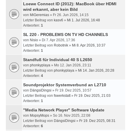
Loewe Connect ID (2012): MacBook über HDMI
wird erkannt, aber kein Bild
von
MiGeremias
» Fr 26. Jun 2026, 14:15
Letzter Beitrag von
kasv6
»
Mi 1. Jul 2026, 16:48
Antworten:
1
SL 220 - PROBLEMS ON TV HD CHANNELS
von
Nisio
» Di 7. Apr 2026, 17:36
Letzter Beitrag von
Robotnik
»
Mi 8. Apr 2026, 10:37
Antworten:
1
Standfuß für Individual 40 S L2650
von
phonkyplaya
» Mo 12. Jan 2026, 23:11
Letzter Beitrag von
phonkyplaya
»
Mi 14. Jan 2026, 20:28
Antworten:
4
Soundprojektor Systemverbund an L2710
von
DängsiDingsi
» Fr 19. Dez 2025, 10:57
Letzter Beitrag von
fswerkstatt
»
Fr 19. Dez 2025, 21:03
Antworten:
1
"Media Network Player" Software Update
von
MopsyMops
» So 16. Nov 2025, 22:08
Letzter Beitrag von
DängsiDingsi
»
Fr 19. Dez 2025, 08:31
Antworten:
6