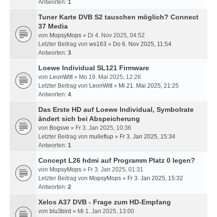
Antworten:
1
Tuner Karte DVB S2 tauschen möglich? Connect
37 Media
von
MopsyMops
» Di 4. Nov 2025, 04:52
Letzter Beitrag von
ws163
»
Do 6. Nov 2025, 11:54
Antworten:
3
Loewe Individual SL121 Firmware
von
LeonWitt
» Mo 19. Mai 2025, 12:26
Letzter Beitrag von
LeonWitt
»
Mi 21. Mai 2025, 21:25
Antworten:
4
Das Erste HD auf Loewe Individual, Symbolrate
ändert sich bei Abspeicherung
von
Bogsve
» Fr 3. Jan 2025, 10:36
Letzter Beitrag von
mulleflup
»
Fr 3. Jan 2025, 15:34
Antworten:
1
Concept L26 hdmi auf Programm Platz 0 legen?
von
MopsyMops
» Fr 3. Jan 2025, 01:31
Letzter Beitrag von
MopsyMops
»
Fr 3. Jan 2025, 15:32
Antworten:
2
Xelos A37 DVB - Frage zum HD-Empfang
von
blu3bird
» Mi 1. Jan 2025, 13:00