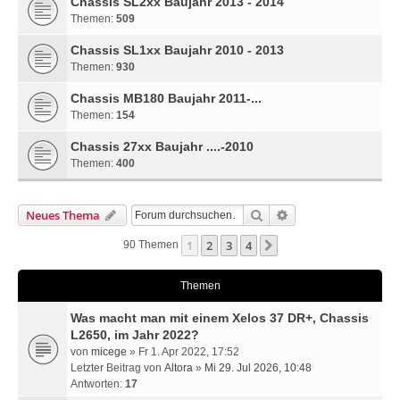
Chassis SL2xx Baujahr 2013 - 2014
Themen:
509
Chassis SL1xx Baujahr 2010 - 2013
Themen:
930
Chassis MB180 Baujahr 2011-...
Themen:
154
Chassis 27xx Baujahr ....-2010
Themen:
400
Suche
Erweiterte Suche
Neues Thema
1
2
3
4
Nächste
90 Themen
Themen
Was macht man mit einem Xelos 37 DR+, Chassis
L2650, im Jahr 2022?
von
micege
» Fr 1. Apr 2022, 17:52
Letzter Beitrag von
Altora
»
Mi 29. Jul 2026, 10:48
Antworten:
17