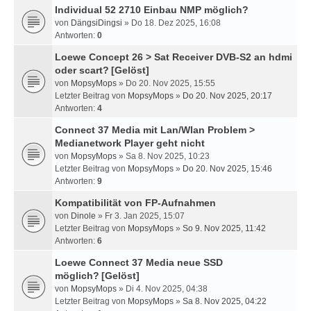
Individual 52 2710 Einbau NMP möglich?
von
DängsiDingsi
» Do 18. Dez 2025, 16:08
Antworten:
0
Loewe Concept 26 > Sat Receiver DVB-S2 an hdmi
oder scart?
[Gelöst]
von
MopsyMops
» Do 20. Nov 2025, 15:55
Letzter Beitrag von
MopsyMops
»
Do 20. Nov 2025, 20:17
Antworten:
4
Connect 37 Media mit Lan/Wlan Problem >
Medianetwork Player geht nicht
von
MopsyMops
» Sa 8. Nov 2025, 10:23
Letzter Beitrag von
MopsyMops
»
Do 20. Nov 2025, 15:46
Antworten:
9
Kompatibilität von FP-Aufnahmen
von
Dinole
» Fr 3. Jan 2025, 15:07
Letzter Beitrag von
MopsyMops
»
So 9. Nov 2025, 11:42
Antworten:
6
Loewe Connect 37 Media neue SSD
möglich?
[Gelöst]
von
MopsyMops
» Di 4. Nov 2025, 04:38
Letzter Beitrag von
MopsyMops
»
Sa 8. Nov 2025, 04:22