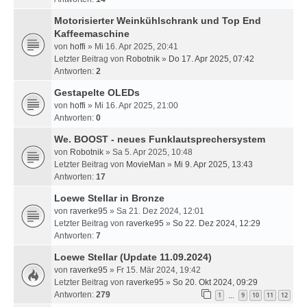
Motorisierter Weinkühlschrank und Top End
Kaffeemaschine
von
hoffi
» Mi 16. Apr 2025, 20:41
Letzter Beitrag von
Robotnik
»
Do 17. Apr 2025, 07:42
Antworten:
2
Gestapelte OLEDs
von
hoffi
» Mi 16. Apr 2025, 21:00
Antworten:
0
We. BOOST - neues Funklautsprechersystem
von
Robotnik
» Sa 5. Apr 2025, 10:48
Letzter Beitrag von
MovieMan
»
Mi 9. Apr 2025, 13:43
Antworten:
17
Loewe Stellar in Bronze
von
raverke95
» Sa 21. Dez 2024, 12:01
Letzter Beitrag von
raverke95
»
So 22. Dez 2024, 12:29
Antworten:
7
Loewe Stellar (Update 11.09.2024)
von
raverke95
» Fr 15. Mär 2024, 19:42
Letzter Beitrag von
raverke95
»
So 20. Okt 2024, 09:29
Antworten:
279
1
9
10
11
12
…