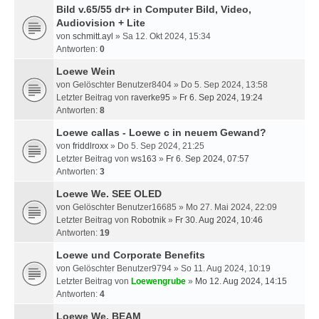
Bild v.65/55 dr+ in Computer Bild, Video,
Audiovision + Lite
von
schmitt.ayl
» Sa 12. Okt 2024, 15:34
Antworten:
0
Loewe Wein
von
Gelöschter Benutzer8404
» Do 5. Sep 2024, 13:58
Letzter Beitrag von
raverke95
»
Fr 6. Sep 2024, 19:24
Antworten:
8
Loewe callas - Loewe c in neuem Gewand?
von
friddlroxx
» Do 5. Sep 2024, 21:25
Letzter Beitrag von
ws163
»
Fr 6. Sep 2024, 07:57
Antworten:
3
Loewe We. SEE OLED
von
Gelöschter Benutzer16685
» Mo 27. Mai 2024, 22:09
Letzter Beitrag von
Robotnik
»
Fr 30. Aug 2024, 10:46
Antworten:
19
Loewe und Corporate Benefits
von
Gelöschter Benutzer9794
» So 11. Aug 2024, 10:19
Letzter Beitrag von
Loewengrube
»
Mo 12. Aug 2024, 14:15
Antworten:
4
Loewe We. BEAM