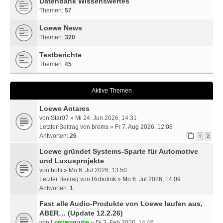
Datenbank Wissenswertes
Themen:
57
Loewe News
Themen:
320
Testberichte
Themen:
45
Aktive Themen
Loewe Antares
von
Star07
» Mi 24. Jun 2026, 14:31
Letzter Beitrag von
brems
»
Fr 7. Aug 2026, 12:08
Antworten:
26
1
2
Loewe gründet Systems-Sparte für Automotive
und Luxusprojekte
von
hoffi
» Mo 6. Jul 2026, 13:50
Letzter Beitrag von
Robotnik
»
Mo 6. Jul 2026, 14:09
Antworten:
1
Fast alle Audio-Produkte von Loewe laufen aus,
ABER… (Update 12.2.26)
von
Loewengrube
» Di 3. Feb 2026, 14:46