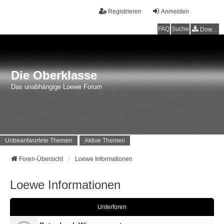
Registrieren
Anmelden
FAQ
Suche
Downloads
Die Oberklasse
Das unabhängige Loewe Forum
Unbeantwortete Themen
Aktive Themen
Foren-Übersicht
Loewe Informationen
Loewe Informationen
Unterforen