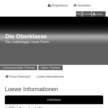
Registrieren
Anmelden
FAQ
Suche
Downloads
Die Oberklasse
Das unabhängige Loewe Forum
Unbeantwortete Themen
Aktive Themen
Foren-Übersicht
Loewe Informationen
Loewe Informationen
Unterforen