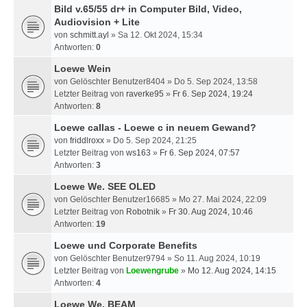
Bild v.65/55 dr+ in Computer Bild, Video,
Audiovision + Lite
von
schmitt.ayl
» Sa 12. Okt 2024, 15:34
Antworten:
0
Loewe Wein
von
Gelöschter Benutzer8404
» Do 5. Sep 2024, 13:58
Letzter Beitrag von
raverke95
»
Fr 6. Sep 2024, 19:24
Antworten:
8
Loewe callas - Loewe c in neuem Gewand?
von
friddlroxx
» Do 5. Sep 2024, 21:25
Letzter Beitrag von
ws163
»
Fr 6. Sep 2024, 07:57
Antworten:
3
Loewe We. SEE OLED
von
Gelöschter Benutzer16685
» Mo 27. Mai 2024, 22:09
Letzter Beitrag von
Robotnik
»
Fr 30. Aug 2024, 10:46
Antworten:
19
Loewe und Corporate Benefits
von
Gelöschter Benutzer9794
» So 11. Aug 2024, 10:19
Letzter Beitrag von
Loewengrube
»
Mo 12. Aug 2024, 14:15
Antworten:
4
Loewe We. BEAM