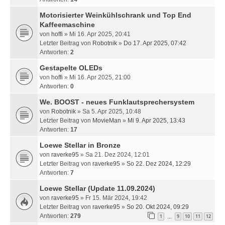
Motorisierter Weinkühlschrank und Top End
Kaffeemaschine
von
hoffi
» Mi 16. Apr 2025, 20:41
Letzter Beitrag von
Robotnik
»
Do 17. Apr 2025, 07:42
Antworten:
2
Gestapelte OLEDs
von
hoffi
» Mi 16. Apr 2025, 21:00
Antworten:
0
We. BOOST - neues Funklautsprechersystem
von
Robotnik
» Sa 5. Apr 2025, 10:48
Letzter Beitrag von
MovieMan
»
Mi 9. Apr 2025, 13:43
Antworten:
17
Loewe Stellar in Bronze
von
raverke95
» Sa 21. Dez 2024, 12:01
Letzter Beitrag von
raverke95
»
So 22. Dez 2024, 12:29
Antworten:
7
Loewe Stellar (Update 11.09.2024)
von
raverke95
» Fr 15. Mär 2024, 19:42
Letzter Beitrag von
raverke95
»
So 20. Okt 2024, 09:29
Antworten:
279
1
9
10
11
12
…