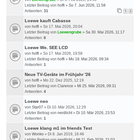
Letzter Beitrag von
hoffi
»
So 7. Jun 2026, 11:58
Antworten:
31
1
2
Loewe kauft Cabasse
von
hoffi
» So 17. Mai 2026, 20:04
Letzter Beitrag von
Loewengrube
»
Sa 30. Mai 2026, 11:17
Antworten:
6
Loewe We. SEE LCD
von
hoffi
» So 17. Mai 2026, 19:58
Letzter Beitrag von
hoffi
»
Mo 18. Mai 2026, 09:34
Antworten:
1
Neue TV-Geräte im Frühjahr '26
von
hoffi
» Mo 22. Dez 2025, 12:19
Letzter Beitrag von
Clarence
»
Mi 25. Mär 2026, 09:31
Antworten:
4
Loewe neo
von
Star07
» Di 10. Mär 2026, 12:29
Letzter Beitrag von
nerdlicht
»
Di 10. Mär 2026, 23:53
Antworten:
1
Loewe klang m1 im friends Test
von
Wonko
» Di 8. Jan 2019, 16:46
Letzter Beitrag von
nerdlicht
»
Mi 11. Feb 2026, 21:02