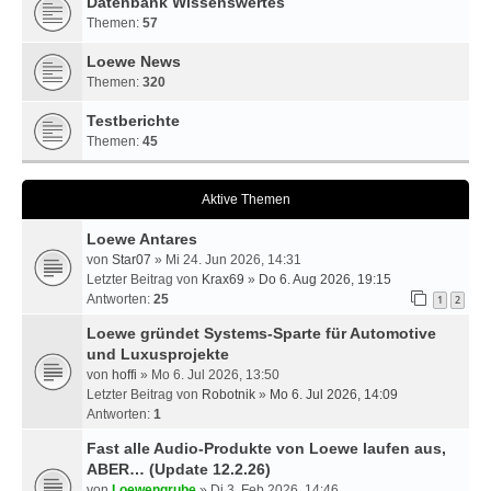
Datenbank Wissenswertes
Themen:
57
Loewe News
Themen:
320
Testberichte
Themen:
45
Aktive Themen
Loewe Antares
von
Star07
» Mi 24. Jun 2026, 14:31
Letzter Beitrag von
Krax69
»
Do 6. Aug 2026, 19:15
Antworten:
25
1
2
Loewe gründet Systems-Sparte für Automotive
und Luxusprojekte
von
hoffi
» Mo 6. Jul 2026, 13:50
Letzter Beitrag von
Robotnik
»
Mo 6. Jul 2026, 14:09
Antworten:
1
Fast alle Audio-Produkte von Loewe laufen aus,
ABER… (Update 12.2.26)
von
Loewengrube
» Di 3. Feb 2026, 14:46