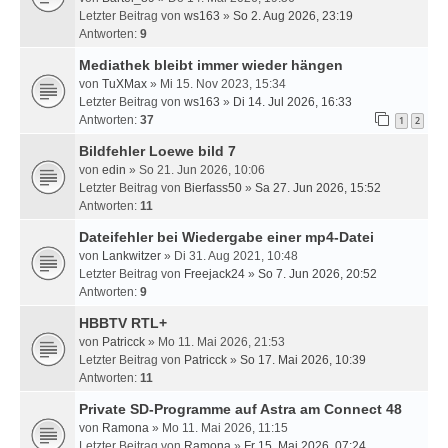
Letzter Beitrag von
ws163
»
So 2. Aug 2026, 23:19
Antworten:
9
Mediathek bleibt immer wieder hängen
von
TuXMax
» Mi 15. Nov 2023, 15:34
Letzter Beitrag von
ws163
»
Di 14. Jul 2026, 16:33
Antworten:
37
1
2
Bildfehler Loewe bild 7
von
edin
» So 21. Jun 2026, 10:06
Letzter Beitrag von
Bierfass50
»
Sa 27. Jun 2026, 15:52
Antworten:
11
Dateifehler bei Wiedergabe einer mp4-Datei
von
Lankwitzer
» Di 31. Aug 2021, 10:48
Letzter Beitrag von
Freejack24
»
So 7. Jun 2026, 20:52
Antworten:
9
HBBTV RTL+
von
Patricck
» Mo 11. Mai 2026, 21:53
Letzter Beitrag von
Patricck
»
So 17. Mai 2026, 10:39
Antworten:
11
Private SD-Programme auf Astra am Connect 48
von
Ramona
» Mo 11. Mai 2026, 11:15
Letzter Beitrag von
Ramona
»
Fr 15. Mai 2026, 07:24