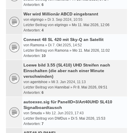
Antworten:
6
Wer wird Millionär ABCD eingebrannt
von
elgringo
» Di 3. Sep 2024, 10:55
Letzter Beitrag von
elgringo
»
Mo 11. Mai 2026, 12:06
Antworten:
4
Connect 48 SL 420 mit Sky-Q an Satellit
von
Ramona
» Di 7. Okt 2025, 14:52
Letzter Beitrag von
Ramona
»
Mo 11. Mai 2026, 11:02
Antworten:
10
Loewe bild 3.55 (SL410) UHD Streifen nach
Einschalten (die aber nach einer Minute
verschwinden)
von
agentshoe
» Mi 3. Jan 2024, 11:13
Letzter Beitrag von
Hannibal
»
Fr 8. Mai 2026, 09:51
Antworten:
6
autoexec.sig für PanelID=3/Art40UHD SL410
Signalboardtausch
von
Smuda
» Mo 12. Jun 2023, 17:43
Letzter Beitrag von
DWDus
»
Di 5. Mai 2026, 15:53
Antworten:
7