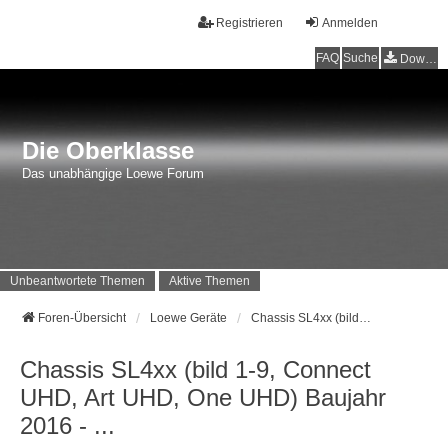
Registrieren
Anmelden
FAQ
Suche
Downloads
Die Oberklasse
Das unabhängige Loewe Forum
Unbeantwortete Themen
Aktive Themen
Foren-Übersicht
Loewe Geräte
Chassis SL4xx (bild 1-9, Connect UHD, Art UHD, One UHD) Baujahr 2016 - ...
Chassis SL4xx (bild 1-9, Connect
UHD, Art UHD, One UHD) Baujahr
2016 - ...