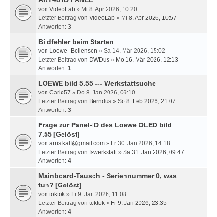
ART48 ID PANEL
von
VideoLab
» Mi 8. Apr 2026, 10:20
Letzter Beitrag von
VideoLab
»
Mi 8. Apr 2026, 10:57
Antworten:
3
Bildfehler beim Starten
von
Loewe_Bollensen
» Sa 14. Mär 2026, 15:02
Letzter Beitrag von
DWDus
»
Mo 16. Mär 2026, 12:13
Antworten:
1
LOEWE bild 5.55 --- Werkstattsuche
von
Carlo57
» Do 8. Jan 2026, 09:10
Letzter Beitrag von
Berndus
»
So 8. Feb 2026, 21:07
Antworten:
3
Frage zur Panel-ID des Loewe OLED bild
7.55
[Gelöst]
von
arris.kalf@gmail.com
» Fr 30. Jan 2026, 14:18
Letzter Beitrag von
fswerkstatt
»
Sa 31. Jan 2026, 09:47
Antworten:
4
Mainboard-Tausch - Seriennummer 0, was
tun?
[Gelöst]
von
toktok
» Fr 9. Jan 2026, 11:08
Letzter Beitrag von
toktok
»
Fr 9. Jan 2026, 23:35
Antworten:
4