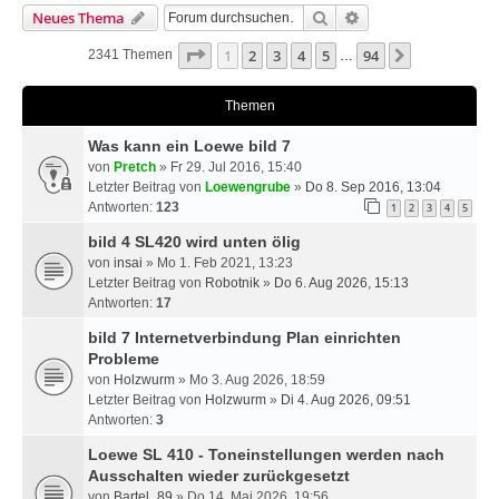
Suche
Erweiterte Suche
Neues Thema
Seite
1
Von
94
1
2
3
4
5
94
Nächste
2341 Themen
…
Themen
Was kann ein Loewe bild 7
von
Pretch
» Fr 29. Jul 2016, 15:40
Letzter Beitrag von
Loewengrube
»
Do 8. Sep 2016, 13:04
Antworten:
123
1
2
3
4
5
bild 4 SL420 wird unten ölig
von
insai
» Mo 1. Feb 2021, 13:23
Letzter Beitrag von
Robotnik
»
Do 6. Aug 2026, 15:13
Antworten:
17
bild 7 Internetverbindung Plan einrichten
Probleme
von
Holzwurm
» Mo 3. Aug 2026, 18:59
Letzter Beitrag von
Holzwurm
»
Di 4. Aug 2026, 09:51
Antworten:
3
Loewe SL 410 - Toneinstellungen werden nach
Ausschalten wieder zurückgesetzt
von
Bartel_89
» Do 14. Mai 2026, 19:56