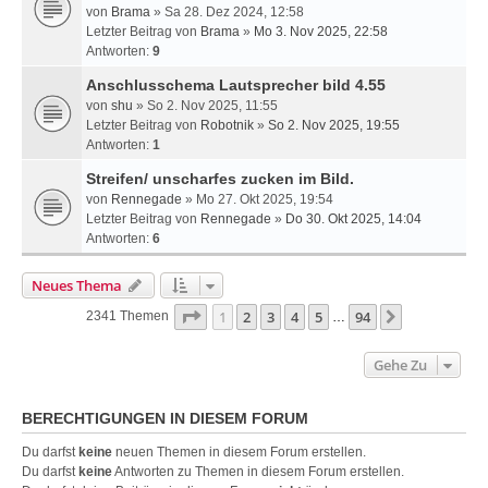
von
Brama
» Sa 28. Dez 2024, 12:58
Letzter Beitrag von
Brama
»
Mo 3. Nov 2025, 22:58
Antworten:
9
Anschlusschema Lautsprecher bild 4.55
von
shu
» So 2. Nov 2025, 11:55
Letzter Beitrag von
Robotnik
»
So 2. Nov 2025, 19:55
Antworten:
1
Streifen/ unscharfes zucken im Bild.
von
Rennegade
» Mo 27. Okt 2025, 19:54
Letzter Beitrag von
Rennegade
»
Do 30. Okt 2025, 14:04
Antworten:
6
Neues Thema
Seite
1
Von
94
1
2
3
4
5
94
Nächste
2341 Themen
…
Gehe Zu
BERECHTIGUNGEN IN DIESEM FORUM
Du darfst
keine
neuen Themen in diesem Forum erstellen.
Du darfst
keine
Antworten zu Themen in diesem Forum erstellen.