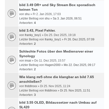
bild 3.49 DR+ und Sky Stream Box sporadisch
keinen Ton
von
shu
» Fr 2. Jan 2026, 17:03
Letzter Beitrag von
shu
»
Sa 3. Jan 2026, 06:51
Antworten:
4
bild 3.43, Pixel Fehler.
von
franky_boy1
» Do 25. Dez 2025, 19:18
Letzter Beitrag von
franky_boy1
»
Fr 26. Dez 2025, 07:09
Antworten:
2
Schlechte Fotos über den Mediensrver einer
Synology
von
insai
» Do 11. Dez 2025, 15:57
Letzter Beitrag von
Hagen2000
»
Mo 22. Dez 2025, 09:17
Antworten:
2
Wie klang mr5 ohne die klangbar an bild 7.65
anschließen?
von
friddlroxx
» Di 25. Nov 2025, 11:24
Letzter Beitrag von
friddlroxx
»
Di 25. Nov 2025, 11:51
Antworten:
3
bild 3.55 OLED, Bildaussetzer nach Umbau auf
SL420