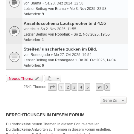
von
Brama
» Sa 28. Dez 2024, 12:58
Letzter Beitrag von
Brama
»
Mo 3. Nov 2025, 22:58
Antworten:
9
Anschlusschema Lautsprecher bild 4.55
von
shu
» So 2. Nov 2025, 11:55
Letzter Beitrag von
Robotnik
»
So 2. Nov 2025, 19:55
Antworten:
1
Streifen/ unscharfes zucken im Bild.
von
Rennegade
» Mo 27. Okt 2025, 19:54
Letzter Beitrag von
Rennegade
»
Do 30. Okt 2025, 14:04
Antworten:
6
Neues Thema
Seite
1
Von
94
1
2
3
4
5
94
Nächste
2341 Themen
…
Gehe Zu
BERECHTIGUNGEN IN DIESEM FORUM
Du darfst
keine
neuen Themen in diesem Forum erstellen.
Du darfst
keine
Antworten zu Themen in diesem Forum erstellen.