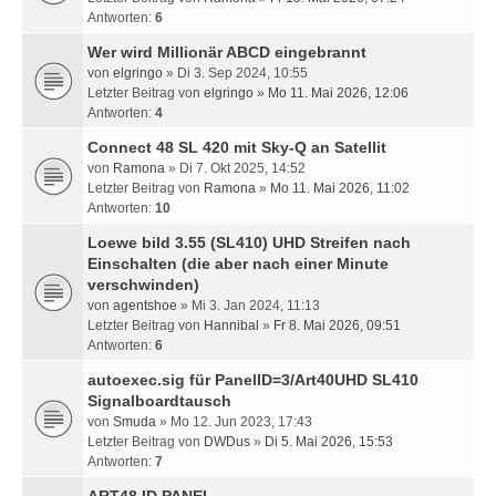
Antworten:
6
Wer wird Millionär ABCD eingebrannt
von
elgringo
» Di 3. Sep 2024, 10:55
Letzter Beitrag von
elgringo
»
Mo 11. Mai 2026, 12:06
Antworten:
4
Connect 48 SL 420 mit Sky-Q an Satellit
von
Ramona
» Di 7. Okt 2025, 14:52
Letzter Beitrag von
Ramona
»
Mo 11. Mai 2026, 11:02
Antworten:
10
Loewe bild 3.55 (SL410) UHD Streifen nach
Einschalten (die aber nach einer Minute
verschwinden)
von
agentshoe
» Mi 3. Jan 2024, 11:13
Letzter Beitrag von
Hannibal
»
Fr 8. Mai 2026, 09:51
Antworten:
6
autoexec.sig für PanelID=3/Art40UHD SL410
Signalboardtausch
von
Smuda
» Mo 12. Jun 2023, 17:43
Letzter Beitrag von
DWDus
»
Di 5. Mai 2026, 15:53
Antworten:
7