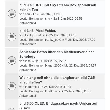
bild 3.49 DR+ und Sky Stream Box sporadisch
keinen Ton
von
shu
» Fr 2. Jan 2026, 17:03
Letzter Beitrag von
shu
»
Sa 3. Jan 2026, 06:51
Antworten:
4
bild 3.43, Pixel Fehler.
von
franky_boy1
» Do 25. Dez 2025, 19:18
Letzter Beitrag von
franky_boy1
»
Fr 26. Dez 2025, 07:09
Antworten:
2
Schlechte Fotos über den Mediensrver einer
Synology
von
insai
» Do 11. Dez 2025, 15:57
Letzter Beitrag von
Hagen2000
»
Mo 22. Dez 2025, 09:17
Antworten:
2
Wie klang mr5 ohne die klangbar an bild 7.65
anschließen?
von
friddlroxx
» Di 25. Nov 2025, 11:24
Letzter Beitrag von
friddlroxx
»
Di 25. Nov 2025, 11:51
Antworten:
3
bild 3.55 OLED, Bildaussetzer nach Umbau auf
SL420