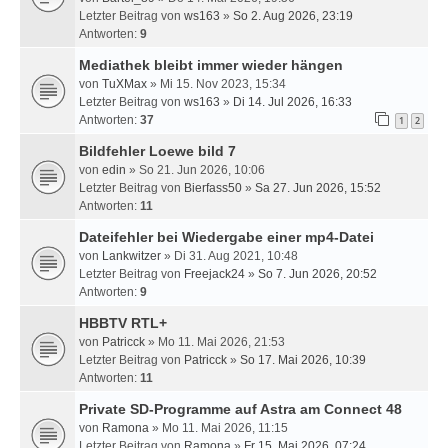
Letzter Beitrag von
ws163
»
So 2. Aug 2026, 23:19
Antworten:
9
Mediathek bleibt immer wieder hängen
von
TuXMax
» Mi 15. Nov 2023, 15:34
Letzter Beitrag von
ws163
»
Di 14. Jul 2026, 16:33
Antworten:
37
1
2
Bildfehler Loewe bild 7
von
edin
» So 21. Jun 2026, 10:06
Letzter Beitrag von
Bierfass50
»
Sa 27. Jun 2026, 15:52
Antworten:
11
Dateifehler bei Wiedergabe einer mp4-Datei
von
Lankwitzer
» Di 31. Aug 2021, 10:48
Letzter Beitrag von
Freejack24
»
So 7. Jun 2026, 20:52
Antworten:
9
HBBTV RTL+
von
Patricck
» Mo 11. Mai 2026, 21:53
Letzter Beitrag von
Patricck
»
So 17. Mai 2026, 10:39
Antworten:
11
Private SD-Programme auf Astra am Connect 48
von
Ramona
» Mo 11. Mai 2026, 11:15
Letzter Beitrag von
Ramona
»
Fr 15. Mai 2026, 07:24