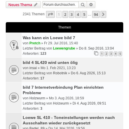
Suche
Erweiterte Suche
Neues Thema
Seite
1
Von
94
1
2
3
4
5
94
Nächste
2341 Themen
…
Themen
Was kann ein Loewe bild 7
von
Pretch
» Fr 29. Jul 2016, 15:40
Letzter Beitrag von
Loewengrube
»
Do 8. Sep 2016, 13:04
Antworten:
123
1
2
3
4
5
bild 4 SL420 wird unten ölig
von
insai
» Mo 1. Feb 2021, 13:23
Letzter Beitrag von
Robotnik
»
Do 6. Aug 2026, 15:13
Antworten:
17
bild 7 Internetverbindung Plan einrichten
Probleme
von
Holzwurm
» Mo 3. Aug 2026, 18:59
Letzter Beitrag von
Holzwurm
»
Di 4. Aug 2026, 09:51
Antworten:
3
Loewe SL 410 - Toneinstellungen werden nach
Ausschalten wieder zurückgesetzt
von
Bartel_89
» Do 14. Mai 2026, 19:56