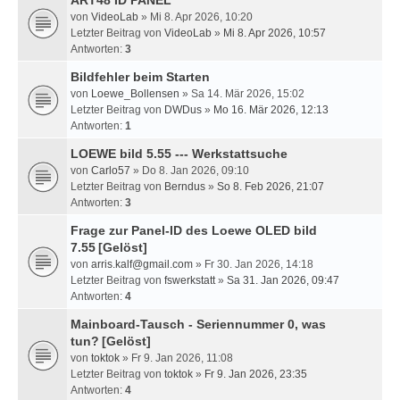
ART48 ID PANEL
von
VideoLab
» Mi 8. Apr 2026, 10:20
Letzter Beitrag von
VideoLab
»
Mi 8. Apr 2026, 10:57
Antworten:
3
Bildfehler beim Starten
von
Loewe_Bollensen
» Sa 14. Mär 2026, 15:02
Letzter Beitrag von
DWDus
»
Mo 16. Mär 2026, 12:13
Antworten:
1
LOEWE bild 5.55 --- Werkstattsuche
von
Carlo57
» Do 8. Jan 2026, 09:10
Letzter Beitrag von
Berndus
»
So 8. Feb 2026, 21:07
Antworten:
3
Frage zur Panel-ID des Loewe OLED bild
7.55
[Gelöst]
von
arris.kalf@gmail.com
» Fr 30. Jan 2026, 14:18
Letzter Beitrag von
fswerkstatt
»
Sa 31. Jan 2026, 09:47
Antworten:
4
Mainboard-Tausch - Seriennummer 0, was
tun?
[Gelöst]
von
toktok
» Fr 9. Jan 2026, 11:08
Letzter Beitrag von
toktok
»
Fr 9. Jan 2026, 23:35
Antworten:
4