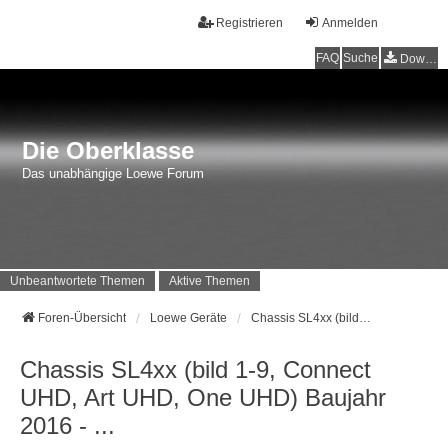
Registrieren
Anmelden
FAQ
Suche
Downloads
Die Oberklasse
Das unabhängige Loewe Forum
Unbeantwortete Themen
Aktive Themen
Foren-Übersicht
Loewe Geräte
Chassis SL4xx (bild 1-9, Connect UHD, Art UHD, One UHD) Baujahr 2016 - ...
Chassis SL4xx (bild 1-9, Connect
UHD, Art UHD, One UHD) Baujahr
2016 - ...