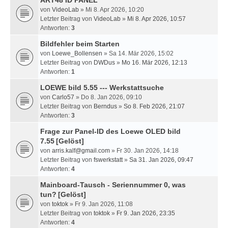
ART48 ID PANEL
von
VideoLab
» Mi 8. Apr 2026, 10:20
Letzter Beitrag von
VideoLab
»
Mi 8. Apr 2026, 10:57
Antworten:
3
Bildfehler beim Starten
von
Loewe_Bollensen
» Sa 14. Mär 2026, 15:02
Letzter Beitrag von
DWDus
»
Mo 16. Mär 2026, 12:13
Antworten:
1
LOEWE bild 5.55 --- Werkstattsuche
von
Carlo57
» Do 8. Jan 2026, 09:10
Letzter Beitrag von
Berndus
»
So 8. Feb 2026, 21:07
Antworten:
3
Frage zur Panel-ID des Loewe OLED bild
7.55
[Gelöst]
von
arris.kalf@gmail.com
» Fr 30. Jan 2026, 14:18
Letzter Beitrag von
fswerkstatt
»
Sa 31. Jan 2026, 09:47
Antworten:
4
Mainboard-Tausch - Seriennummer 0, was
tun?
[Gelöst]
von
toktok
» Fr 9. Jan 2026, 11:08
Letzter Beitrag von
toktok
»
Fr 9. Jan 2026, 23:35
Antworten:
4