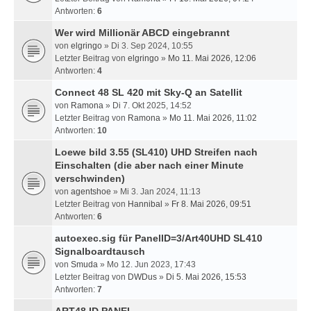
Antworten:
6
Wer wird Millionär ABCD eingebrannt
von
elgringo
» Di 3. Sep 2024, 10:55
Letzter Beitrag von
elgringo
»
Mo 11. Mai 2026, 12:06
Antworten:
4
Connect 48 SL 420 mit Sky-Q an Satellit
von
Ramona
» Di 7. Okt 2025, 14:52
Letzter Beitrag von
Ramona
»
Mo 11. Mai 2026, 11:02
Antworten:
10
Loewe bild 3.55 (SL410) UHD Streifen nach
Einschalten (die aber nach einer Minute
verschwinden)
von
agentshoe
» Mi 3. Jan 2024, 11:13
Letzter Beitrag von
Hannibal
»
Fr 8. Mai 2026, 09:51
Antworten:
6
autoexec.sig für PanelID=3/Art40UHD SL410
Signalboardtausch
von
Smuda
» Mo 12. Jun 2023, 17:43
Letzter Beitrag von
DWDus
»
Di 5. Mai 2026, 15:53
Antworten:
7