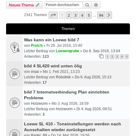
Suche
Erweiterte Suche
Neues Thema
Seite
1
Von
94
1
2
3
4
5
94
Nächste
2341 Themen
…
Themen
Was kann ein Loewe bild 7
von
Pretch
» Fr 29. Jul 2016, 15:40
Letzter Beitrag von
Loewengrube
»
Do 8. Sep 2016, 13:04
Antworten:
123
1
2
3
4
5
bild 4 SL420 wird unten ölig
von
insai
» Mo 1. Feb 2021, 13:23
Letzter Beitrag von
Robotnik
»
Do 6. Aug 2026, 15:13
Antworten:
17
bild 7 Internetverbindung Plan einrichten
Probleme
von
Holzwurm
» Mo 3. Aug 2026, 18:59
Letzter Beitrag von
Holzwurm
»
Di 4. Aug 2026, 09:51
Antworten:
3
Loewe SL 410 - Toneinstellungen werden nach
Ausschalten wieder zurückgesetzt
von
Bartel_89
» Do 14. Mai 2026, 19:56