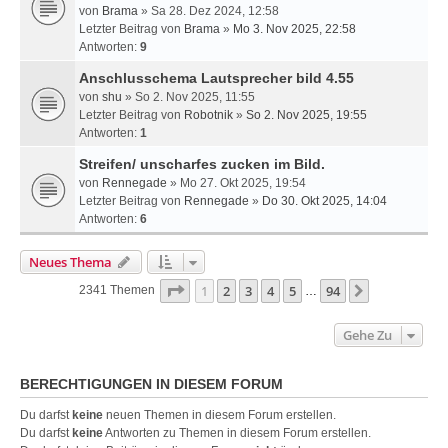
von
Brama
» Sa 28. Dez 2024, 12:58
Letzter Beitrag von
Brama
»
Mo 3. Nov 2025, 22:58
Antworten:
9
Anschlusschema Lautsprecher bild 4.55
von
shu
» So 2. Nov 2025, 11:55
Letzter Beitrag von
Robotnik
»
So 2. Nov 2025, 19:55
Antworten:
1
Streifen/ unscharfes zucken im Bild.
von
Rennegade
» Mo 27. Okt 2025, 19:54
Letzter Beitrag von
Rennegade
»
Do 30. Okt 2025, 14:04
Antworten:
6
Neues Thema
Seite
1
Von
94
1
2
3
4
5
94
Nächste
2341 Themen
…
Gehe Zu
BERECHTIGUNGEN IN DIESEM FORUM
Du darfst
keine
neuen Themen in diesem Forum erstellen.
Du darfst
keine
Antworten zu Themen in diesem Forum erstellen.