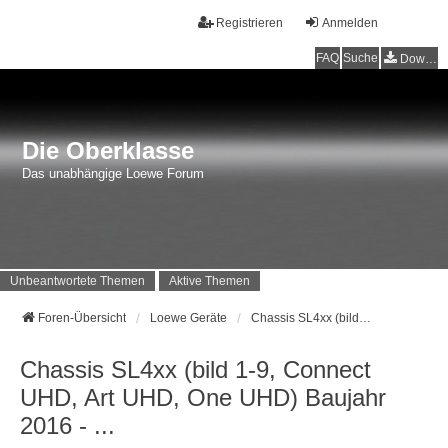
Registrieren
Anmelden
FAQ
Suche
Downloads
Die Oberklasse
Das unabhängige Loewe Forum
Unbeantwortete Themen
Aktive Themen
Foren-Übersicht
Loewe Geräte
Chassis SL4xx (bild 1-9, Connect UHD, Art UHD, One UHD) Baujahr 2016 - ...
Chassis SL4xx (bild 1-9, Connect
UHD, Art UHD, One UHD) Baujahr
2016 - ...