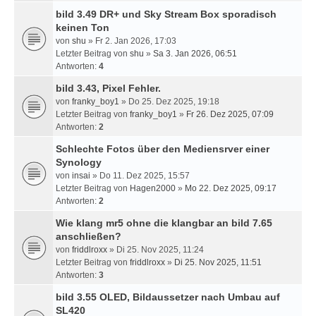
bild 3.49 DR+ und Sky Stream Box sporadisch
keinen Ton
von
shu
» Fr 2. Jan 2026, 17:03
Letzter Beitrag von
shu
»
Sa 3. Jan 2026, 06:51
Antworten:
4
bild 3.43, Pixel Fehler.
von
franky_boy1
» Do 25. Dez 2025, 19:18
Letzter Beitrag von
franky_boy1
»
Fr 26. Dez 2025, 07:09
Antworten:
2
Schlechte Fotos über den Mediensrver einer
Synology
von
insai
» Do 11. Dez 2025, 15:57
Letzter Beitrag von
Hagen2000
»
Mo 22. Dez 2025, 09:17
Antworten:
2
Wie klang mr5 ohne die klangbar an bild 7.65
anschließen?
von
friddlroxx
» Di 25. Nov 2025, 11:24
Letzter Beitrag von
friddlroxx
»
Di 25. Nov 2025, 11:51
Antworten:
3
bild 3.55 OLED, Bildaussetzer nach Umbau auf
SL420