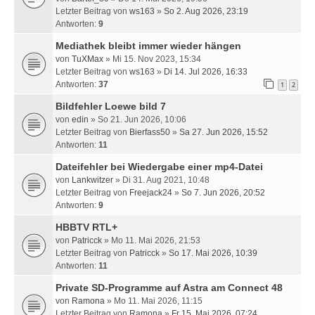
Letzter Beitrag von
ws163
»
So 2. Aug 2026, 23:19
Antworten:
9
Mediathek bleibt immer wieder hängen
von
TuXMax
» Mi 15. Nov 2023, 15:34
Letzter Beitrag von
ws163
»
Di 14. Jul 2026, 16:33
Antworten:
37
1
2
Bildfehler Loewe bild 7
von
edin
» So 21. Jun 2026, 10:06
Letzter Beitrag von
Bierfass50
»
Sa 27. Jun 2026, 15:52
Antworten:
11
Dateifehler bei Wiedergabe einer mp4-Datei
von
Lankwitzer
» Di 31. Aug 2021, 10:48
Letzter Beitrag von
Freejack24
»
So 7. Jun 2026, 20:52
Antworten:
9
HBBTV RTL+
von
Patricck
» Mo 11. Mai 2026, 21:53
Letzter Beitrag von
Patricck
»
So 17. Mai 2026, 10:39
Antworten:
11
Private SD-Programme auf Astra am Connect 48
von
Ramona
» Mo 11. Mai 2026, 11:15
Letzter Beitrag von
Ramona
»
Fr 15. Mai 2026, 07:24