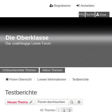
Registrieren
Anmelden
FAQ
Suche
Downloads
Die Oberklasse
Das unabhängige Loewe Forum
Unbeantwortete Themen
Aktive Themen
Foren-Übersicht
Loewe Informationen
Testberichte
Testberichte
Suche
Erweiterte Suche
Neues Thema
1
2
Nächste
45 Themen