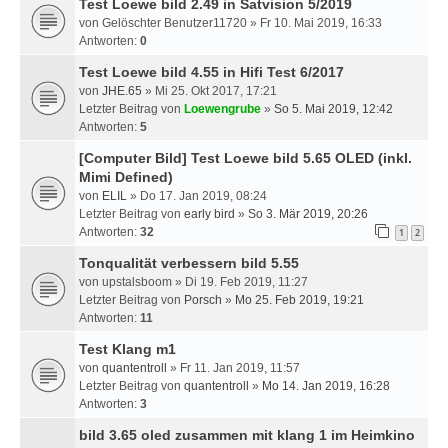
Test Loewe bild 2.49 in Satvision 5/2019
von
Gelöschter Benutzer11720
» Fr 10. Mai 2019, 16:33
Antworten:
0
Test Loewe bild 4.55 in Hifi Test 6/2017
von
JHE.65
» Mi 25. Okt 2017, 17:21
Letzter Beitrag von
Loewengrube
»
So 5. Mai 2019, 12:42
Antworten:
5
[Computer Bild] Test Loewe bild 5.65 OLED (inkl.
Mimi Defined)
von
ELIL
» Do 17. Jan 2019, 08:24
Letzter Beitrag von
early bird
»
So 3. Mär 2019, 20:26
Antworten:
32
1
2
Tonqualität verbessern bild 5.55
von
upstalsboom
» Di 19. Feb 2019, 11:27
Letzter Beitrag von
Porsch
»
Mo 25. Feb 2019, 19:21
Antworten:
11
Test Klang m1
von
quantentroll
» Fr 11. Jan 2019, 11:57
Letzter Beitrag von
quantentroll
»
Mo 14. Jan 2019, 16:28
Antworten:
3
bild 3.65 oled zusammen mit klang 1 im Heimkino