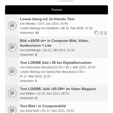
Themen
Loewe klang m1 im friends Test
von
Wonko
» Di 8. Jan 2019, 16:46
Letzter Beitrag von
nerdlicht
»
Mi 11. Feb 2026, 21:02
Antworten:
42
1
2
Bild v.65/55 dr+ in Computer Bild, Video,
Audiovision + Lite
von
schmitt.ayl
» Sa 12. Okt 2024, 15:34
Antworten:
0
Test LOEWE bild i.48 bei Digitalfernsehen
von
Gelöschter Benutzer11720
» Mi 1. Mär 2023, 10:56
Letzter Beitrag von
Gelöschter Benutzer11720
»
Fr 17. Mär 2023, 11:37
Antworten:
5
Test LOEWE. bild i.65 DR+ im Video Magazin
von
Pekim
» Di 16. Nov 2021, 06:53
Antworten:
0
Test Bild i in Computerbild
von
early bird
» Do 11. Nov 2021, 19:15