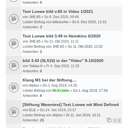
Antworten:
0
Test Loewe bild v.65 in Video 1/2021
von
JHE.65
» So 6. Dez 2020, 09:46
Letzter Beitrag von
blitzsuche
»
So 6. Dez 2020, 12:10
Antworten:
3
Test Loewe bild 3.49 in Heimkino 6/2020
von
JHE.65
» So 11. Okt 2020, 11:11
Letzter Beitrag von
JHE.65
»
So 11. Okt 2020, 12:02
Antworten:
2
bild 3.43 (SL510) in der "Video" 9-10/2020
von
Tobias.K
» Fr 4. Sep 2020, 11:35
Antworten:
0
Klang M1 bei der Stiftung....
von
drplus
» Do 1. Aug 2019, 14:26
Letzter Beitrag von
Mr.Krabbs
»
Do 1. Aug 2019, 17:58
Antworten:
6
[Stiftung Warentest] Test Loewe mit Mimi Defined
von
ELIL
» Do 24. Jan 2019, 23:37
Letzter Beitrag von
drplus
»
Di 11. Jun 2019, 10:11
Antworten:
25
1
2