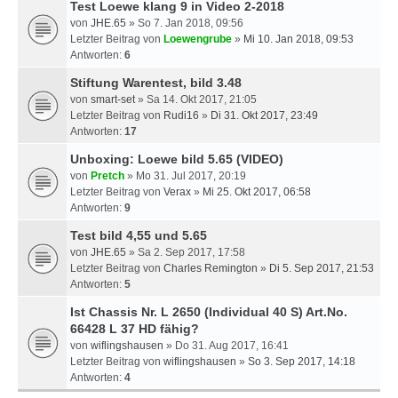
Test Loewe klang 9 in Video 2-2018
von
JHE.65
» So 7. Jan 2018, 09:56
Letzter Beitrag von
Loewengrube
»
Mi 10. Jan 2018, 09:53
Antworten:
6
Stiftung Warentest, bild 3.48
von
smart-set
» Sa 14. Okt 2017, 21:05
Letzter Beitrag von
Rudi16
»
Di 31. Okt 2017, 23:49
Antworten:
17
Unboxing: Loewe bild 5.65 (VIDEO)
von
Pretch
» Mo 31. Jul 2017, 20:19
Letzter Beitrag von
Verax
»
Mi 25. Okt 2017, 06:58
Antworten:
9
Test bild 4,55 und 5.65
von
JHE.65
» Sa 2. Sep 2017, 17:58
Letzter Beitrag von
Charles Remington
»
Di 5. Sep 2017, 21:53
Antworten:
5
Ist Chassis Nr. L 2650 (Individual 40 S) Art.No.
66428 L 37 HD fähig?
von
wiflingshausen
» Do 31. Aug 2017, 16:41
Letzter Beitrag von
wiflingshausen
»
So 3. Sep 2017, 14:18
Antworten:
4