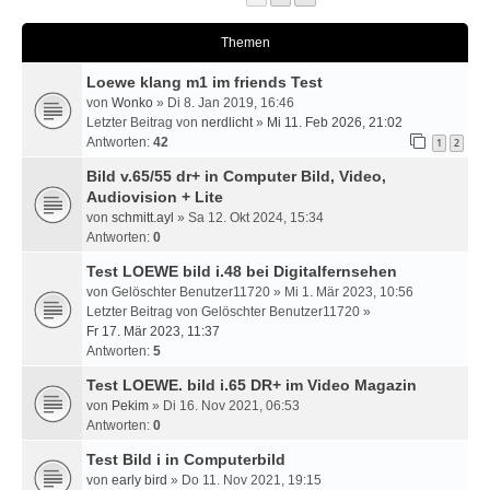
Themen
Loewe klang m1 im friends Test
von
Wonko
» Di 8. Jan 2019, 16:46
Letzter Beitrag von
nerdlicht
»
Mi 11. Feb 2026, 21:02
Antworten:
42
1
2
Bild v.65/55 dr+ in Computer Bild, Video,
Audiovision + Lite
von
schmitt.ayl
» Sa 12. Okt 2024, 15:34
Antworten:
0
Test LOEWE bild i.48 bei Digitalfernsehen
von
Gelöschter Benutzer11720
» Mi 1. Mär 2023, 10:56
Letzter Beitrag von
Gelöschter Benutzer11720
»
Fr 17. Mär 2023, 11:37
Antworten:
5
Test LOEWE. bild i.65 DR+ im Video Magazin
von
Pekim
» Di 16. Nov 2021, 06:53
Antworten:
0
Test Bild i in Computerbild
von
early bird
» Do 11. Nov 2021, 19:15