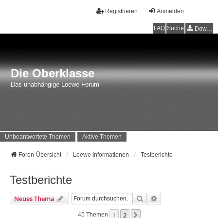
Registrieren
Anmelden
FAQ
Suche
Downloads
Die Oberklasse
Das unabhängige Loewe Forum
Unbeantwortete Themen
Aktive Themen
Foren-Übersicht
Loewe Informationen
Testberichte
Testberichte
Suche
Erweiterte Suche
Neues Thema
1
2
Nächste
45 Themen