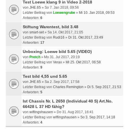
Test Loewe klang 9 in Video 2-2018
von
JHE.65
» So 7. Jan 2018, 09:56
Letzter Beitrag von
Loewengrube
»
Mi 10. Jan 2018, 09:53
Antworten:
6
Stiftung Warentest, bild 3.48
von
smart-set
» Sa 14. Okt 2017, 21:05
Letzter Beitrag von
Rudi16
»
Di 31. Okt 2017, 23:49
Antworten:
17
Unboxing: Loewe bild 5.65 (VIDEO)
von
Pretch
» Mo 31. Jul 2017, 20:19
Letzter Beitrag von
Verax
»
Mi 25. Okt 2017, 06:58
Antworten:
9
Test bild 4,55 und 5.65
von
JHE.65
» Sa 2. Sep 2017, 17:58
Letzter Beitrag von
Charles Remington
»
Di 5. Sep 2017, 21:53
Antworten:
5
Ist Chassis Nr. L 2650 (Individual 40 S) Art.No.
66428 L 37 HD fähig?
von
wiflingshausen
» Do 31. Aug 2017, 16:41
Letzter Beitrag von
wiflingshausen
»
So 3. Sep 2017, 14:18
Antworten:
4