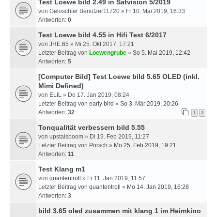
Test Loewe bild 2.49 in Satvision 5/2019
von
Gelöschter Benutzer11720
» Fr 10. Mai 2019, 16:33
Antworten:
0
Test Loewe bild 4.55 in Hifi Test 6/2017
von
JHE.65
» Mi 25. Okt 2017, 17:21
Letzter Beitrag von
Loewengrube
»
So 5. Mai 2019, 12:42
Antworten:
5
[Computer Bild] Test Loewe bild 5.65 OLED (inkl.
Mimi Defined)
von
ELIL
» Do 17. Jan 2019, 08:24
Letzter Beitrag von
early bird
»
So 3. Mär 2019, 20:26
Antworten:
32
1
2
Tonqualität verbessern bild 5.55
von
upstalsboom
» Di 19. Feb 2019, 11:27
Letzter Beitrag von
Porsch
»
Mo 25. Feb 2019, 19:21
Antworten:
11
Test Klang m1
von
quantentroll
» Fr 11. Jan 2019, 11:57
Letzter Beitrag von
quantentroll
»
Mo 14. Jan 2019, 16:28
Antworten:
3
bild 3.65 oled zusammen mit klang 1 im Heimkino