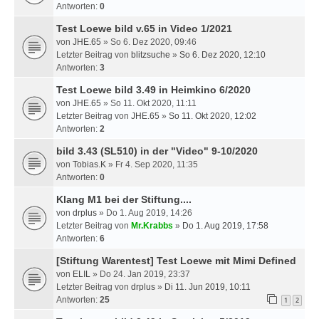
Antworten:
0
Test Loewe bild v.65 in Video 1/2021
von
JHE.65
» So 6. Dez 2020, 09:46
Letzter Beitrag von
blitzsuche
»
So 6. Dez 2020, 12:10
Antworten:
3
Test Loewe bild 3.49 in Heimkino 6/2020
von
JHE.65
» So 11. Okt 2020, 11:11
Letzter Beitrag von
JHE.65
»
So 11. Okt 2020, 12:02
Antworten:
2
bild 3.43 (SL510) in der "Video" 9-10/2020
von
Tobias.K
» Fr 4. Sep 2020, 11:35
Antworten:
0
Klang M1 bei der Stiftung....
von
drplus
» Do 1. Aug 2019, 14:26
Letzter Beitrag von
Mr.Krabbs
»
Do 1. Aug 2019, 17:58
Antworten:
6
[Stiftung Warentest] Test Loewe mit Mimi Defined
von
ELIL
» Do 24. Jan 2019, 23:37
Letzter Beitrag von
drplus
»
Di 11. Jun 2019, 10:11
Antworten:
25
1
2