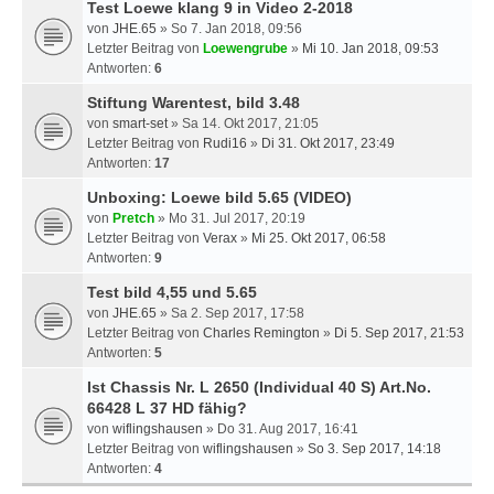
Test Loewe klang 9 in Video 2-2018
von
JHE.65
» So 7. Jan 2018, 09:56
Letzter Beitrag von
Loewengrube
»
Mi 10. Jan 2018, 09:53
Antworten:
6
Stiftung Warentest, bild 3.48
von
smart-set
» Sa 14. Okt 2017, 21:05
Letzter Beitrag von
Rudi16
»
Di 31. Okt 2017, 23:49
Antworten:
17
Unboxing: Loewe bild 5.65 (VIDEO)
von
Pretch
» Mo 31. Jul 2017, 20:19
Letzter Beitrag von
Verax
»
Mi 25. Okt 2017, 06:58
Antworten:
9
Test bild 4,55 und 5.65
von
JHE.65
» Sa 2. Sep 2017, 17:58
Letzter Beitrag von
Charles Remington
»
Di 5. Sep 2017, 21:53
Antworten:
5
Ist Chassis Nr. L 2650 (Individual 40 S) Art.No.
66428 L 37 HD fähig?
von
wiflingshausen
» Do 31. Aug 2017, 16:41
Letzter Beitrag von
wiflingshausen
»
So 3. Sep 2017, 14:18
Antworten:
4