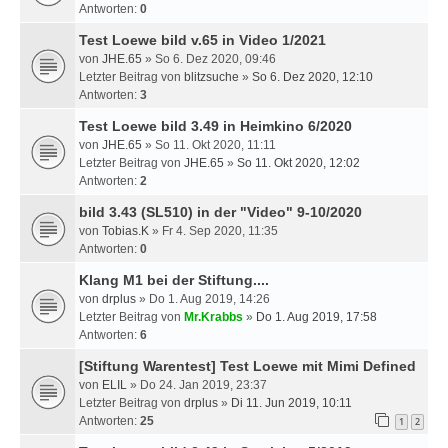
Antworten:
0
Test Loewe bild v.65 in Video 1/2021
von
JHE.65
» So 6. Dez 2020, 09:46
Letzter Beitrag von
blitzsuche
»
So 6. Dez 2020, 12:10
Antworten:
3
Test Loewe bild 3.49 in Heimkino 6/2020
von
JHE.65
» So 11. Okt 2020, 11:11
Letzter Beitrag von
JHE.65
»
So 11. Okt 2020, 12:02
Antworten:
2
bild 3.43 (SL510) in der "Video" 9-10/2020
von
Tobias.K
» Fr 4. Sep 2020, 11:35
Antworten:
0
Klang M1 bei der Stiftung....
von
drplus
» Do 1. Aug 2019, 14:26
Letzter Beitrag von
Mr.Krabbs
»
Do 1. Aug 2019, 17:58
Antworten:
6
[Stiftung Warentest] Test Loewe mit Mimi Defined
von
ELIL
» Do 24. Jan 2019, 23:37
Letzter Beitrag von
drplus
»
Di 11. Jun 2019, 10:11
Antworten:
25
1
2