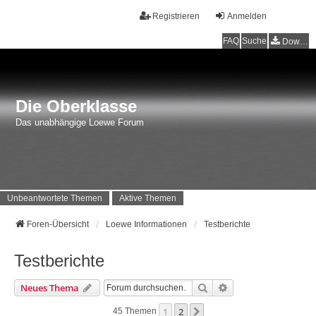
Registrieren
Anmelden
FAQ
Suche
Downloads
Die Oberklasse
Das unabhängige Loewe Forum
Unbeantwortete Themen
Aktive Themen
Foren-Übersicht
Loewe Informationen
Testberichte
Testberichte
Suche
Erweiterte Suche
Neues Thema
1
2
Nächste
45 Themen