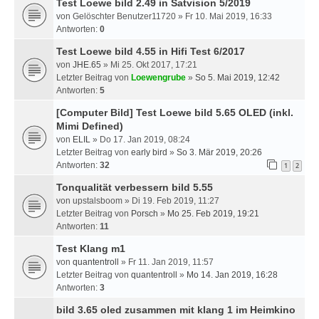
Test Loewe bild 2.49 in Satvision 5/2019
von
Gelöschter Benutzer11720
» Fr 10. Mai 2019, 16:33
Antworten:
0
Test Loewe bild 4.55 in Hifi Test 6/2017
von
JHE.65
» Mi 25. Okt 2017, 17:21
Letzter Beitrag von
Loewengrube
»
So 5. Mai 2019, 12:42
Antworten:
5
[Computer Bild] Test Loewe bild 5.65 OLED (inkl.
Mimi Defined)
von
ELIL
» Do 17. Jan 2019, 08:24
Letzter Beitrag von
early bird
»
So 3. Mär 2019, 20:26
Antworten:
32
1
2
Tonqualität verbessern bild 5.55
von
upstalsboom
» Di 19. Feb 2019, 11:27
Letzter Beitrag von
Porsch
»
Mo 25. Feb 2019, 19:21
Antworten:
11
Test Klang m1
von
quantentroll
» Fr 11. Jan 2019, 11:57
Letzter Beitrag von
quantentroll
»
Mo 14. Jan 2019, 16:28
Antworten:
3
bild 3.65 oled zusammen mit klang 1 im Heimkino