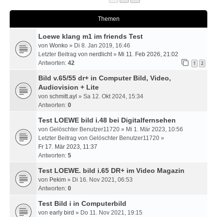
Themen
Loewe klang m1 im friends Test
von
Wonko
» Di 8. Jan 2019, 16:46
Letzter Beitrag von
nerdlicht
»
Mi 11. Feb 2026, 21:02
Antworten:
42
1
2
Bild v.65/55 dr+ in Computer Bild, Video,
Audiovision + Lite
von
schmitt.ayl
» Sa 12. Okt 2024, 15:34
Antworten:
0
Test LOEWE bild i.48 bei Digitalfernsehen
von
Gelöschter Benutzer11720
» Mi 1. Mär 2023, 10:56
Letzter Beitrag von
Gelöschter Benutzer11720
»
Fr 17. Mär 2023, 11:37
Antworten:
5
Test LOEWE. bild i.65 DR+ im Video Magazin
von
Pekim
» Di 16. Nov 2021, 06:53
Antworten:
0
Test Bild i in Computerbild
von
early bird
» Do 11. Nov 2021, 19:15