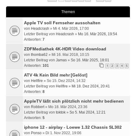
Themen
Apple TV soll Fernseher ausschalten
von
Headcrash
» Mi 4. Mär 2026, 17:00
Letzter Beitrag von
Headcrash
»
Mo 16. Mär 2026, 19:54
Antworten:
7
ZDFMediathek 4K-HDR Video download
von
thomba62
» Mi 16. Mai 2018, 10:15
Letzter Beitrag von
Jamas
»
So 16. Mär 2025, 18:01
Antworten:
101
1
2
3
4
5
ATV 4k Kein Bild mehr
[Gelöst]
von
Hellfire
» So 15. Dez 2024, 14:32
Letzter Beitrag von
Hellfire
»
Mi 18. Dez 2024, 20:41
Antworten:
8
AppleTV läßt sich plötzlich nicht mehr bedienen
von
Robbert
» Mo 18. Mär 2024, 23:36
Letzter Beitrag von
toktok
»
So 5. Mai 2024, 12:21
Antworten:
5
iphone 12 - airplay - Loewe 1.32 Chassis SL302
von
Ponso
» Di 1. Nov 2022, 19:06