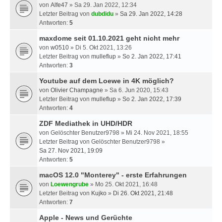
von
Alfe47
» Sa 29. Jan 2022, 12:34
Letzter Beitrag von
dubdidu
»
Sa 29. Jan 2022, 14:28
Antworten:
5
maxdome seit 01.10.2021 geht nicht mehr
von
w0510
» Di 5. Okt 2021, 13:26
Letzter Beitrag von
mulleflup
»
So 2. Jan 2022, 17:41
Antworten:
3
Youtube auf dem Loewe in 4K möglich?
von
Olivier Champagne
» Sa 6. Jun 2020, 15:43
Letzter Beitrag von
mulleflup
»
So 2. Jan 2022, 17:39
Antworten:
4
ZDF Mediathek in UHD/HDR
von
Gelöschter Benutzer9798
» Mi 24. Nov 2021, 18:55
Letzter Beitrag von
Gelöschter Benutzer9798
»
Sa 27. Nov 2021, 19:09
Antworten:
5
macOS 12.0 "Monterey" - erste Erfahrungen
von
Loewengrube
» Mo 25. Okt 2021, 16:48
Letzter Beitrag von
Kujko
»
Di 26. Okt 2021, 21:48
Antworten:
7
Apple - News und Gerüchte