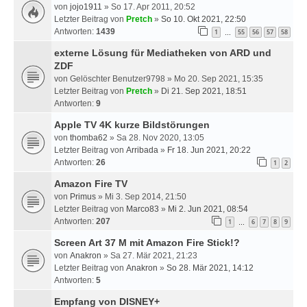
von
jojo1911
» So 17. Apr 2011, 20:52
Letzter Beitrag von
Pretch
»
So 10. Okt 2021, 22:50
Antworten:
1439
1
55
56
57
58
…
externe Lösung für Mediatheken von ARD und
ZDF
von
Gelöschter Benutzer9798
» Mo 20. Sep 2021, 15:35
Letzter Beitrag von
Pretch
»
Di 21. Sep 2021, 18:51
Antworten:
9
Apple TV 4K kurze Bildstörungen
von
thomba62
» Sa 28. Nov 2020, 13:05
Letzter Beitrag von
Arribada
»
Fr 18. Jun 2021, 20:22
Antworten:
26
1
2
Amazon Fire TV
von
Primus
» Mi 3. Sep 2014, 21:50
Letzter Beitrag von
Marco83
»
Mi 2. Jun 2021, 08:54
Antworten:
207
1
6
7
8
9
…
Screen Art 37 M mit Amazon Fire Stick!?
von
Anakron
» Sa 27. Mär 2021, 21:23
Letzter Beitrag von
Anakron
»
So 28. Mär 2021, 14:12
Antworten:
5
Empfang von DISNEY+