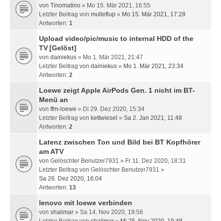
von
Tinomatino
» Mo 15. Mär 2021, 16:55
Letzter Beitrag von
mulleflup
»
Mo 15. Mär 2021, 17:28
Antworten:
1
Upload video/pic/music to internal HDD of the
TV
[Gelöst]
von
dainiekus
» Mo 1. Mär 2021, 21:47
Letzter Beitrag von
dainiekus
»
Mo 1. Mär 2021, 23:34
Antworten:
2
Loewe zeigt Apple AirPods Gen. 1 nicht im BT-
Menü an
von
ffm-loewe
» Di 29. Dez 2020, 15:34
Letzter Beitrag von
kettwiesel
»
Sa 2. Jan 2021, 11:48
Antworten:
2
Latenz zwischen Ton und Bild bei BT Kopfhörer
am ATV
von
Gelöschter Benutzer7931
» Fr 11. Dez 2020, 18:31
Letzter Beitrag von
Gelöschter Benutzer7931
»
Sa 26. Dez 2020, 16:04
Antworten:
13
lenovo mit loewe verbinden
von
shalimar
» Sa 14. Nov 2020, 19:56