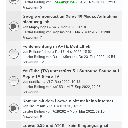
Letzter Beitrag von
Loewengrube
»
Sa 25. Nov 2023, 12:43
Antworten:
5
Google chromcast an Xelos 40 Media, Aufnahme
nicht möglich
von
MopsyMops
» So 5. Mär 2023, 16:18
Letzter Beitrag von
MopsyMops
»
Mo 6. Mär 2023, 03:00
Antworten:
7
Fehlermeldung in ARTE-Mediathek
von
Bullenwächter
» Do 17. Nov 2022, 15:52
Letzter Beitrag von
Bullenwächter
»
Do 23. Feb 2023, 19:54
Antworten:
12
YouTube (TV) unterstützt 5.1 Surround Sound auf
Apple TV & Fire TV
von
nerdlicht
» Mi 7. Sep 2022, 10:43
Letzter Beitrag von
ws163
»
Mi 7. Sep 2022, 22:36
Antworten:
1
Komme mit dem Loewe nicht mehr ins Internet
von
Tecumseh
» Fr 8. Mai 2020, 07:54
Letzter Beitrag von
ASI8282
»
Mo 7. Mär 2022, 09:10
Antworten:
9
Loewe 5.55 und AT4K - kein Eingangssignal