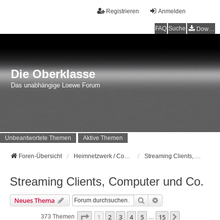
Registrieren
Anmelden
FAQ
Suche
Downloads
Die Oberklasse
Das unabhängige Loewe Forum
Unbeantwortete Themen
Aktive Themen
Foren-Übersicht
Heimnetzwerk / Computer
Streaming Clients, Computer und Co.
Streaming Clients, Computer und Co.
Suche
Erweiterte Suche
Neues Thema
Seite
1
Von
15
1
2
3
4
5
15
Nächste
373 Themen
…