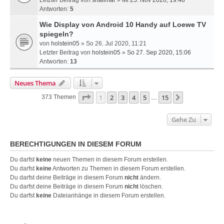
Letzter Beitrag von
shalimar
»
Mi 25. Nov 2020, 19:48
Antworten:
5
Wie Display von Android 10 Handy auf Loewe TV
spiegeln?
von
holstein05
» So 26. Jul 2020, 11:21
Letzter Beitrag von
holstein05
»
So 27. Sep 2020, 15:06
Antworten:
13
Neues Thema
Seite
1
Von
15
1
2
3
4
5
15
Nächste
373 Themen
…
Gehe Zu
BERECHTIGUNGEN IN DIESEM FORUM
Du darfst
keine
neuen Themen in diesem Forum erstellen.
Du darfst
keine
Antworten zu Themen in diesem Forum erstellen.
Du darfst deine Beiträge in diesem Forum
nicht
ändern.
Du darfst deine Beiträge in diesem Forum
nicht
löschen.
Du darfst
keine
Dateianhänge in diesem Forum erstellen.