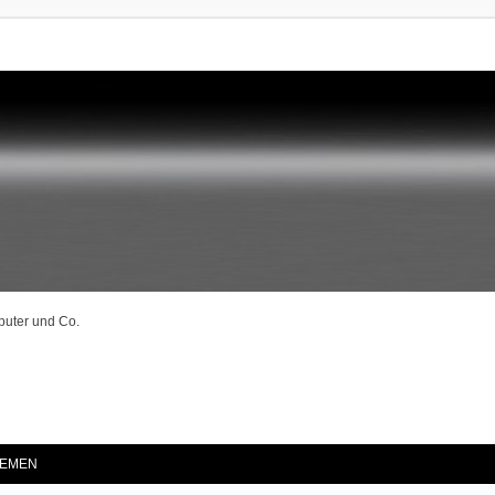
puter und Co.
he
EMEN