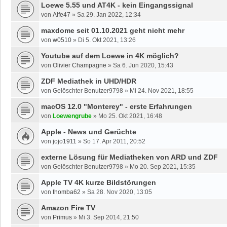
Loewe 5.55 und AT4K - kein Eingangssignal
von
Alfe47
»
Sa 29. Jan 2022, 12:34
maxdome seit 01.10.2021 geht nicht mehr
von
w0510
»
Di 5. Okt 2021, 13:26
Youtube auf dem Loewe in 4K möglich?
von
Olivier Champagne
»
Sa 6. Jun 2020, 15:43
ZDF Mediathek in UHD/HDR
von
Gelöschter Benutzer9798
»
Mi 24. Nov 2021, 18:55
macOS 12.0 "Monterey" - erste Erfahrungen
von
Loewengrube
»
Mo 25. Okt 2021, 16:48
Apple - News und Gerüchte
von
jojo1911
»
So 17. Apr 2011, 20:52
externe Lösung für Mediatheken von ARD und ZDF
von
Gelöschter Benutzer9798
»
Mo 20. Sep 2021, 15:35
Apple TV 4K kurze Bildstörungen
von
thomba62
»
Sa 28. Nov 2020, 13:05
Amazon Fire TV
von
Primus
»
Mi 3. Sep 2014, 21:50