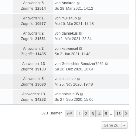
Antworten:
5
von
Anakron
Zugriffe:
12514
So 28. Mär 2021, 14:12
Antworten:
1
von
mulleflup
Zugriffe:
10577
Mo 15. Mär 2021, 17:28
Antworten:
2
von
dainiekus
Zugriffe:
21551
Mo 1. Mär 2021, 23:34
Antworten:
2
von
kettwiesel
Zugriffe:
11435
Sa 2. Jan 2021, 11:48
Antworten:
13
von
Gelöschter Benutzer7931
Zugriffe:
19133
Sa 26. Dez 2020, 16:04
Antworten:
5
von
shalimar
Zugriffe:
13080
Mi 25. Nov 2020, 19:48
Antworten:
13
von
holstein05
Zugriffe:
34252
So 27. Sep 2020, 15:06
Seite
1
Von
15
1
2
3
4
5
15
Nä
373 Themen
…
Gehe Zu