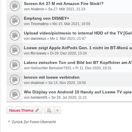
Screen Art 37 M mit Amazon Fire Stick!?
von
Anakron
»
Sa 27. Mär 2021, 21:23
Empfang von DISNEY+
von
Tinomatino
»
Mo 15. Mär 2021, 16:55
Upload video/pic/music to internal HDD of the TV
[Gel
von
dainiekus
»
Mo 1. Mär 2021, 21:47
Loewe zeigt Apple AirPods Gen. 1 nicht im BT-Menü 
von
ffm-loewe
»
Di 29. Dez 2020, 15:34
Latenz zwischen Ton und Bild bei BT Kopfhörer am A
von
Gelöschter Benutzer7931
»
Fr 11. Dez 2020, 18:31
lenovo mit loewe verbinden
von
shalimar
»
Sa 14. Nov 2020, 19:56
Wie Display von Android 10 Handy auf Loewe TV spi
von
holstein05
»
So 26. Jul 2020, 11:21
Neues Thema
Zurück Zur Foren-Übersicht