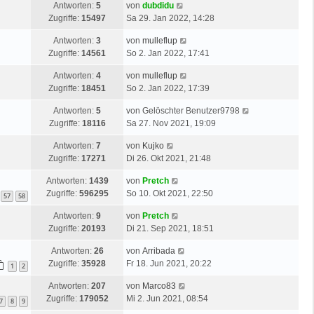
Antworten:
5
von
dubdidu
Zugriffe:
15497
Sa 29. Jan 2022, 14:28
Antworten:
3
von
mulleflup
Zugriffe:
14561
So 2. Jan 2022, 17:41
Antworten:
4
von
mulleflup
Zugriffe:
18451
So 2. Jan 2022, 17:39
Antworten:
5
von
Gelöschter Benutzer9798
Zugriffe:
18116
Sa 27. Nov 2021, 19:09
Antworten:
7
von
Kujko
Zugriffe:
17271
Di 26. Okt 2021, 21:48
Antworten:
1439
von
Pretch
Zugriffe:
596295
So 10. Okt 2021, 22:50
57
58
Antworten:
9
von
Pretch
Zugriffe:
20193
Di 21. Sep 2021, 18:51
Antworten:
26
von
Arribada
Zugriffe:
35928
Fr 18. Jun 2021, 20:22
1
2
Antworten:
207
von
Marco83
Zugriffe:
179052
Mi 2. Jun 2021, 08:54
7
8
9