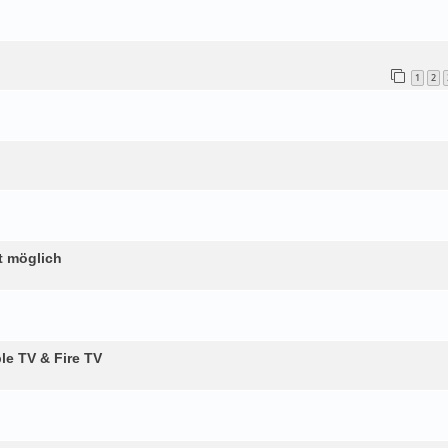
1
2
t möglich
le TV & Fire TV