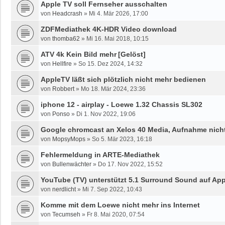
Apple TV soll Fernseher ausschalten
von
Headcrash
»
Mi 4. Mär 2026, 17:00
ZDFMediathek 4K-HDR Video download
von
thomba62
»
Mi 16. Mai 2018, 10:15
ATV 4k Kein Bild mehr
[Gelöst]
von
Hellfire
»
So 15. Dez 2024, 14:32
AppleTV läßt sich plötzlich nicht mehr bedienen
von
Robbert
»
Mo 18. Mär 2024, 23:36
iphone 12 - airplay - Loewe 1.32 Chassis SL302
von
Ponso
»
Di 1. Nov 2022, 19:06
Google chromcast an Xelos 40 Media, Aufnahme nich
von
MopsyMops
»
So 5. Mär 2023, 16:18
Fehlermeldung in ARTE-Mediathek
von
Bullenwächter
»
Do 17. Nov 2022, 15:52
YouTube (TV) unterstützt 5.1 Surround Sound auf App
von
nerdlicht
»
Mi 7. Sep 2022, 10:43
Komme mit dem Loewe nicht mehr ins Internet
von
Tecumseh
»
Fr 8. Mai 2020, 07:54