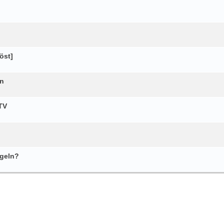
öst]
an
TV
egeln?