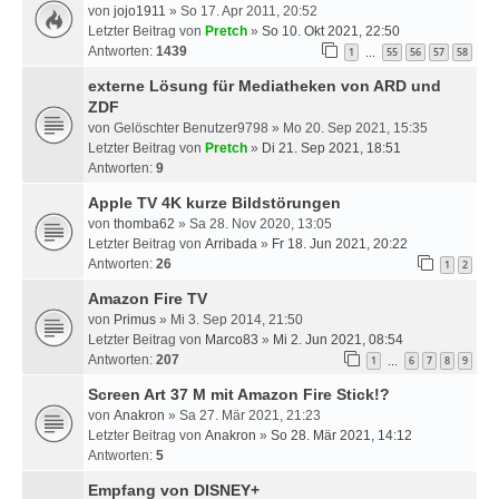
von
jojo1911
» So 17. Apr 2011, 20:52
Letzter Beitrag von
Pretch
»
So 10. Okt 2021, 22:50
Antworten:
1439
1
55
56
57
58
…
externe Lösung für Mediatheken von ARD und
ZDF
von
Gelöschter Benutzer9798
» Mo 20. Sep 2021, 15:35
Letzter Beitrag von
Pretch
»
Di 21. Sep 2021, 18:51
Antworten:
9
Apple TV 4K kurze Bildstörungen
von
thomba62
» Sa 28. Nov 2020, 13:05
Letzter Beitrag von
Arribada
»
Fr 18. Jun 2021, 20:22
Antworten:
26
1
2
Amazon Fire TV
von
Primus
» Mi 3. Sep 2014, 21:50
Letzter Beitrag von
Marco83
»
Mi 2. Jun 2021, 08:54
Antworten:
207
1
6
7
8
9
…
Screen Art 37 M mit Amazon Fire Stick!?
von
Anakron
» Sa 27. Mär 2021, 21:23
Letzter Beitrag von
Anakron
»
So 28. Mär 2021, 14:12
Antworten:
5
Empfang von DISNEY+