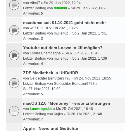
von
Alfe47
» Sa 29. Jan 2022, 12:34
Letzter Beitrag von
dubdidu
»
Sa 29. Jan 2022, 14:28
Antworten:
5
maxdome seit 01.10.2021 geht nicht mehr
von
w0510
» Di 5. Okt 2021, 13:26
Letzter Beitrag von
mulleflup
»
So 2. Jan 2022, 17:41
Antworten:
3
Youtube auf dem Loewe in 4K möglich?
von
Olivier Champagne
» Sa 6. Jun 2020, 15:43
Letzter Beitrag von
mulleflup
»
So 2. Jan 2022, 17:39
Antworten:
4
ZDF Mediathek in UHD/HDR
von
Gelöschter Benutzer9798
» Mi 24. Nov 2021, 18:55
Letzter Beitrag von
Gelöschter Benutzer9798
»
Sa 27. Nov 2021, 19:09
Antworten:
5
macOS 12.0 "Monterey" - erste Erfahrungen
von
Loewengrube
» Mo 25. Okt 2021, 16:48
Letzter Beitrag von
Kujko
»
Di 26. Okt 2021, 21:48
Antworten:
7
Apple - News und Gerüchte