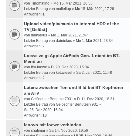
von
Tinomatino
» Mo 15. Mär 2021, 16:55
Letzter Beitrag von
mulleflup
»
Mo 15. Mär 2021, 17:28
Antworten:
1
Upload video/pic/music to internal HDD of the
TV
[Gelöst]
von
dainiekus
» Mo 1. Mär 2021, 21:47
Letzter Beitrag von
dainiekus
»
Mo 1. Mär 2021, 23:34
Antworten:
2
Loewe zeigt Apple AirPods Gen. 1 nicht im BT-
Menü an
von
ffm-loewe
» Di 29. Dez 2020, 15:34
Letzter Beitrag von
kettwiesel
»
Sa 2. Jan 2021, 11:48
Antworten:
2
Latenz zwischen Ton und Bild bei BT Kopfhörer
am ATV
von
Gelöschter Benutzer7931
» Fr 11. Dez 2020, 18:31
Letzter Beitrag von
Gelöschter Benutzer7931
»
Sa 26. Dez 2020, 16:04
Antworten:
13
lenovo mit loewe verbinden
von
shalimar
» Sa 14. Nov 2020, 19:56