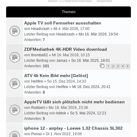
Themen
Apple TV soll Fernseher ausschalten
von
Headcrash
» Mi 4. Mär 2026, 17:00
Letzter Beitrag von
Headcrash
»
Mo 16. Mär 2026, 19:54
Antworten:
7
ZDFMediathek 4K-HDR Video download
von
thomba62
» Mi 16. Mai 2018, 10:15
Letzter Beitrag von
Jamas
»
So 16. Mär 2025, 18:01
Antworten:
101
1
2
3
4
5
ATV 4k Kein Bild mehr
[Gelöst]
von
Hellfire
» So 15. Dez 2024, 14:32
Letzter Beitrag von
Hellfire
»
Mi 18. Dez 2024, 20:41
Antworten:
8
AppleTV läßt sich plötzlich nicht mehr bedienen
von
Robbert
» Mo 18. Mär 2024, 23:36
Letzter Beitrag von
toktok
»
So 5. Mai 2024, 12:21
Antworten:
5
iphone 12 - airplay - Loewe 1.32 Chassis SL302
von
Ponso
» Di 1. Nov 2022, 19:06