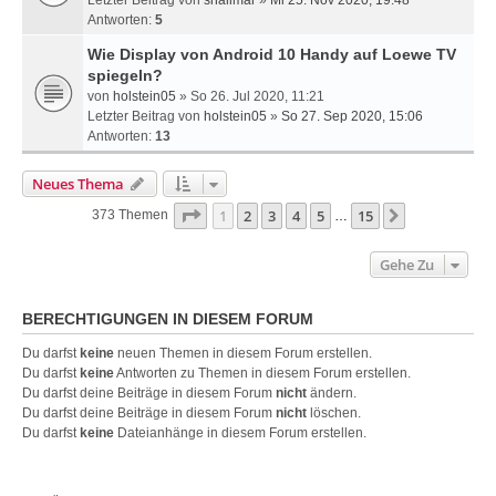
Letzter Beitrag von
shalimar
»
Mi 25. Nov 2020, 19:48
Antworten:
5
Wie Display von Android 10 Handy auf Loewe TV
spiegeln?
von
holstein05
» So 26. Jul 2020, 11:21
Letzter Beitrag von
holstein05
»
So 27. Sep 2020, 15:06
Antworten:
13
Neues Thema
Seite
1
Von
15
1
2
3
4
5
15
Nächste
373 Themen
…
Gehe Zu
BERECHTIGUNGEN IN DIESEM FORUM
Du darfst
keine
neuen Themen in diesem Forum erstellen.
Du darfst
keine
Antworten zu Themen in diesem Forum erstellen.
Du darfst deine Beiträge in diesem Forum
nicht
ändern.
Du darfst deine Beiträge in diesem Forum
nicht
löschen.
Du darfst
keine
Dateianhänge in diesem Forum erstellen.