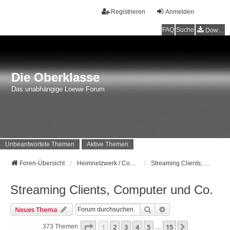
Registrieren
Anmelden
FAQ
Suche
Downloads
Die Oberklasse
Das unabhängige Loewe Forum
Unbeantwortete Themen
Aktive Themen
Foren-Übersicht
Heimnetzwerk / Computer
Streaming Clients, Computer und Co.
Streaming Clients, Computer und Co.
Suche
Erweiterte Suche
Neues Thema
Seite
1
Von
15
1
2
3
4
5
15
Nächste
373 Themen
…