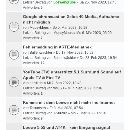
Letzter Beitrag von
Loewengrube
»
Sa 25. Nov 2023, 12:43
Antworten:
5
Google chromcast an Xelos 40 Media, Aufnahme
nicht möglich
von
MopsyMops
» So 5. Mär 2023, 16:18
Letzter Beitrag von
MopsyMops
»
Mo 6. Mär 2023, 03:00
Antworten:
7
Fehlermeldung in ARTE-Mediathek
von
Bullenwächter
» Do 17. Nov 2022, 15:52
Letzter Beitrag von
Bullenwächter
»
Do 23. Feb 2023, 19:54
Antworten:
12
YouTube (TV) unterstützt 5.1 Surround Sound auf
Apple TV & Fire TV
von
nerdlicht
» Mi 7. Sep 2022, 10:43
Letzter Beitrag von
ws163
»
Mi 7. Sep 2022, 22:36
Antworten:
1
Komme mit dem Loewe nicht mehr ins Internet
von
Tecumseh
» Fr 8. Mai 2020, 07:54
Letzter Beitrag von
ASI8282
»
Mo 7. Mär 2022, 09:10
Antworten:
9
Loewe 5.55 und AT4K - kein Eingangssignal