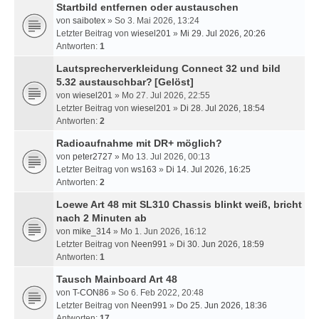
Startbild entfernen oder austauschen
von
saibotex
» So 3. Mai 2026, 13:24
Letzter Beitrag von
wiesel201
»
Mi 29. Jul 2026, 20:26
Antworten:
1
Lautsprecherverkleidung Connect 32 und bild
5.32 austauschbar?
[Gelöst]
von
wiesel201
» Mo 27. Jul 2026, 22:55
Letzter Beitrag von
wiesel201
»
Di 28. Jul 2026, 18:54
Antworten:
2
Radioaufnahme mit DR+ möglich?
von
peter2727
» Mo 13. Jul 2026, 00:13
Letzter Beitrag von
ws163
»
Di 14. Jul 2026, 16:25
Antworten:
2
Loewe Art 48 mit SL310 Chassis blinkt weiß, bricht
nach 2 Minuten ab
von
mike_314
» Mo 1. Jun 2026, 16:12
Letzter Beitrag von
Neen991
»
Di 30. Jun 2026, 18:59
Antworten:
1
Tausch Mainboard Art 48
von
T-CON86
» So 6. Feb 2022, 20:48
Letzter Beitrag von
Neen991
»
Do 25. Jun 2026, 18:36
Antworten:
17