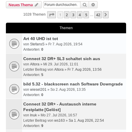
Suche
Erweiterte Suche
Neues Thema
Seite
1
Von
42
1
2
3
4
5
42
Nächste
1028 Themen
…
Themen
Art 40 UHD ist tot
von
StefansS
» Fr 7. Aug 2026, 19:54
Antworten:
0
Connect 32 DR+ SL3 schaltet sich aus
von
Altora
» Mi 29. Jul 2026, 11:01
Letzter Beitrag von
Altora
»
Fr 7. Aug 2026, 13:56
Antworten:
5
bild 5.32 - blackscreen nach Software Downgrade
von
wiesel201
» So 2. Aug 2026, 13:35
Antworten:
0
Connect 32 DR+ - Austausch interne
Festplatte
[Gelöst]
von
Inuk
» Mo 27. Jul 2026, 16:57
Letzter Beitrag von
ws163
»
Sa 1. Aug 2026, 22:54
Antworten:
9