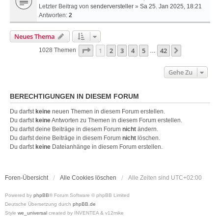
Letzter Beitrag von
senderversteller
»
Sa 25. Jan 2025, 18:21
Antworten:
2
Neues Thema
Seite
1
Von
42
1
2
3
4
5
42
Nächste
1028 Themen
…
Gehe Zu
BERECHTIGUNGEN IN DIESEM FORUM
Du darfst
keine
neuen Themen in diesem Forum erstellen.
Du darfst
keine
Antworten zu Themen in diesem Forum erstellen.
Du darfst deine Beiträge in diesem Forum
nicht
ändern.
Du darfst deine Beiträge in diesem Forum
nicht
löschen.
Du darfst
keine
Dateianhänge in diesem Forum erstellen.
Foren-Übersicht
Alle Cookies löschen
Alle Zeiten sind
UTC+02:00
Powered by
phpBB
® Forum Software © phpBB Limited
Deutsche Übersetzung durch
phpBB.de
Style
we_universal
created by INVENTEA & v12mike