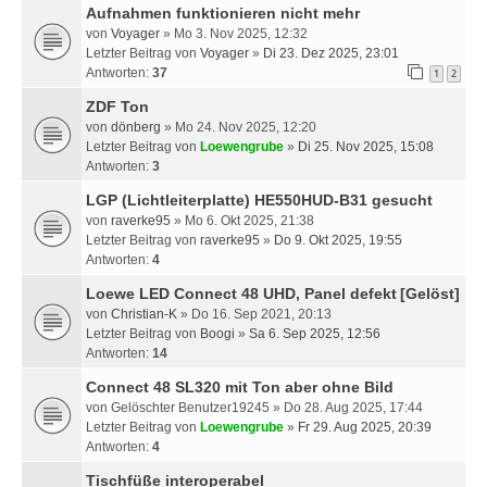
Aufnahmen funktionieren nicht mehr
von
Voyager
» Mo 3. Nov 2025, 12:32
Letzter Beitrag von
Voyager
»
Di 23. Dez 2025, 23:01
Antworten:
37
1
2
ZDF Ton
von
dönberg
» Mo 24. Nov 2025, 12:20
Letzter Beitrag von
Loewengrube
»
Di 25. Nov 2025, 15:08
Antworten:
3
LGP (Lichtleiterplatte) HE550HUD-B31 gesucht
von
raverke95
» Mo 6. Okt 2025, 21:38
Letzter Beitrag von
raverke95
»
Do 9. Okt 2025, 19:55
Antworten:
4
Loewe LED Connect 48 UHD, Panel defekt
[Gelöst]
von
Christian-K
» Do 16. Sep 2021, 20:13
Letzter Beitrag von
Boogi
»
Sa 6. Sep 2025, 12:56
Antworten:
14
Connect 48 SL320 mit Ton aber ohne Bild
von
Gelöschter Benutzer19245
» Do 28. Aug 2025, 17:44
Letzter Beitrag von
Loewengrube
»
Fr 29. Aug 2025, 20:39
Antworten:
4
Tischfüße interoperabel