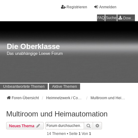
Registrieren
Anmelden
FAQ
Suche
Downloads
Die Oberklasse
Das unabhängige Loewe Forum
Unbeantwortete Themen
Aktive Themen
Foren-Übersicht
Heimnetzwerk / Computer
Multiroom und Heimautomation
Multiroom und Heimautomation
Suche
Erweiterte Suche
Neues Thema
14 Themen • Seite
1
Von
1