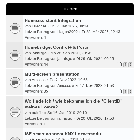
Themen
Homeassistant Integration
von
Luedder
» Fr 17. Jan 2025, 00:24
Letzter Beitrag von
Hagen2000
»
Fr 28. Mär 2025, 12:43
Antworten:
4
Homebridge, Control4 & Ports
von
jannisgo
» Mo 28. Sep 2020, 20:58
Letzter Beitrag von
jannisgo
»
Di 29. Okt 2024, 09:15
Antworten:
44
1
2
Multi-screen presentation
von
Amcoco
» Do 2. Nov 2023, 19:55
Letzter Beitrag von
Amcoco
»
Fr 17. Nov 2023, 21:53
Antworten:
35
1
2
Wo finde ich / wie bekomme ich die "ClientID"
meines Loewe?
von
bubffm
» So 16. Jun 2019, 20:10
Letzter Beitrag von
jannisgo
»
Di 20. Okt 2020, 17:53
Antworten:
1
ISE smart connect KNX Loewemodul
von
Robotnik
» Fr 13. Sep 2019, 21:44