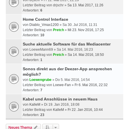
von
drjschr
» Fr 12. Mai 2017, 22:19
Letzter Beitrag von
drjschr
»
Sa 13. Mai 2017, 11:26
Antworten:
6
Home Control Interface
von
Diablo_Vmax1200
» Sa 30. Jul 2016, 11:31
Letzter Beitrag von
Pretch
»
Mi 23. Nov 2016, 17:25
Antworten:
10
Suche aktuelle Software für das Mediacenter
von
LoeweMann69
» Sa 14. Mai 2016, 16:23
Letzter Beitrag von
Pretch
»
Sa 14. Mai 2016, 18:50
Antworten:
1
Sonos direkt aus der Deezer-App ansprechen
möglich?
von
Loewengrube
» Do 5. Mai 2016, 14:54
Letzter Beitrag von
Loewe-Fan
»
Fr 6. Mai 2016, 22:32
Antworten:
7
Kabel und Anschlüsse in neuem Haus
von
KalleM
» Di 19. Jan 2016, 18:08
Letzter Beitrag von
KalleM
»
Fr 22. Jan 2016, 10:44
Antworten:
23
Neues Thema