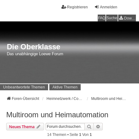
Registrieren
Anmelden
FAQ
Suche
Downloads
Die Oberklasse
Das unabhängige Loewe Forum
Unbeantwortete Themen
Aktive Themen
Foren-Übersicht
Heimnetzwerk / Computer
Multiroom und Heimautomation
Multiroom und Heimautomation
Suche
Erweiterte Suche
Neues Thema
14 Themen • Seite
1
Von
1