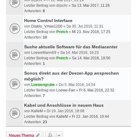
von
drjschr
» Fr 12. Mai 2017, 22:19
Letzter Beitrag von
drjschr
»
Sa 13. Mai 2017, 11:26
Antworten:
6
Home Control Interface
von
Diablo_Vmax1200
» Sa 30. Jul 2016, 11:31
Letzter Beitrag von
Pretch
»
Mi 23. Nov 2016, 17:25
Antworten:
10
Suche aktuelle Software für das Mediacenter
von
LoeweMann69
» Sa 14. Mai 2016, 16:23
Letzter Beitrag von
Pretch
»
Sa 14. Mai 2016, 18:50
Antworten:
1
Sonos direkt aus der Deezer-App ansprechen
möglich?
von
Loewengrube
» Do 5. Mai 2016, 14:54
Letzter Beitrag von
Loewe-Fan
»
Fr 6. Mai 2016, 22:32
Antworten:
7
Kabel und Anschlüsse in neuem Haus
von
KalleM
» Di 19. Jan 2016, 18:08
Letzter Beitrag von
KalleM
»
Fr 22. Jan 2016, 10:44
Antworten:
23
Neues Thema