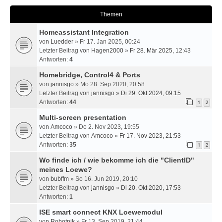
Themen
Homeassistant Integration
von
Luedder
» Fr 17. Jan 2025, 00:24
Letzter Beitrag von
Hagen2000
»
Fr 28. Mär 2025, 12:43
Antworten:
4
Homebridge, Control4 & Ports
von
jannisgo
» Mo 28. Sep 2020, 20:58
Letzter Beitrag von
jannisgo
»
Di 29. Okt 2024, 09:15
Antworten:
44
1
2
Multi-screen presentation
von
Amcoco
» Do 2. Nov 2023, 19:55
Letzter Beitrag von
Amcoco
»
Fr 17. Nov 2023, 21:53
Antworten:
35
1
2
Wo finde ich / wie bekomme ich die "ClientID"
meines Loewe?
von
bubffm
» So 16. Jun 2019, 20:10
Letzter Beitrag von
jannisgo
»
Di 20. Okt 2020, 17:53
Antworten:
1
ISE smart connect KNX Loewemodul
von
Robotnik
» Fr 13. Sep 2019, 21:44