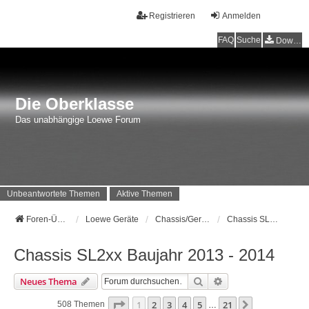
Registrieren
Anmelden
FAQ
Suche
Downloads
Die Oberklasse
Das unabhängige Loewe Forum
Unbeantwortete Themen
Aktive Themen
Foren-Übersicht
Loewe Geräte
Chassis/Geräte Loewe AG (bis 2014)
Chassis SL2xx Baujahr 2013 - 2014
Chassis SL2xx Baujahr 2013 - 2014
Suche
Erweiterte Suche
Neues Thema
Seite
1
Von
21
1
2
3
4
5
21
Nächste
508 Themen
…