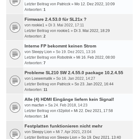
Letzter Beitrag von
Patricck
»
Mo 12. Dez 2022, 10:09
Antworten:
1
Firmware 2.4.53.0 für SL21x ?
von
rookie1
» Di 3. Mai 2022, 17:11
Letzter Beitrag von
rookie1
»
Di 3. Mai 2022, 18:29
Antworten:
2
Interne FP bekommt keinen Strom
von
Sleepy Lion
» So 19. Dez 2021, 13:16
Letzter Beitrag von
Robotnik
»
Mi 16. Feb 2022, 08:00
Antworten:
7
Probleme SL210 SW 2.4.55.0 package 10.2.4.55
von
Loewematik
» So 16. Jan 2022, 14:27
Letzter Beitrag von
Patricck
»
So 23. Jan 2022, 16:44
Antworten:
11
Alle (4) HDMI Eingänge liefern kein Signal!
von
macfan
» Sa 24. Feb 2018, 14:23
Letzter Beitrag von
r32pilot
»
Mi 22. Dez 2021, 17:58
Antworten:
14
Festplatten funktionieren nicht mehr
von
Sleepy Lion
» Mi 7. Apr 2021, 23:04
Letzter Beitrag von
Sleepy Lion
»
So 19. Dez 2021, 13:40