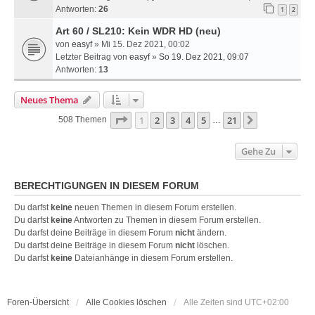
Antworten:
26
1
2
Art 60 / SL210: Kein WDR HD (neu)
von
easyf
» Mi 15. Dez 2021, 00:02
Letzter Beitrag von
easyf
»
So 19. Dez 2021, 09:07
Antworten:
13
Neues Thema
Seite
1
Von
21
1
2
3
4
5
21
Nächste
508 Themen
…
Gehe Zu
BERECHTIGUNGEN IN DIESEM FORUM
Du darfst
keine
neuen Themen in diesem Forum erstellen.
Du darfst
keine
Antworten zu Themen in diesem Forum erstellen.
Du darfst deine Beiträge in diesem Forum
nicht
ändern.
Du darfst deine Beiträge in diesem Forum
nicht
löschen.
Du darfst
keine
Dateianhänge in diesem Forum erstellen.
Foren-Übersicht
Alle Cookies löschen
Alle Zeiten sind
UTC+02:00