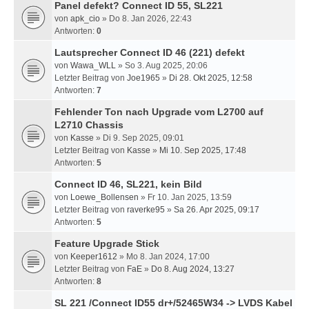
Panel defekt? Connect ID 55, SL221
von
apk_cio
» Do 8. Jan 2026, 22:43
Antworten:
0
Lautsprecher Connect ID 46 (221) defekt
von
Wawa_WLL
» So 3. Aug 2025, 20:06
Letzter Beitrag von
Joe1965
»
Di 28. Okt 2025, 12:58
Antworten:
7
Fehlender Ton nach Upgrade vom L2700 auf
L2710 Chassis
von
Kasse
» Di 9. Sep 2025, 09:01
Letzter Beitrag von
Kasse
»
Mi 10. Sep 2025, 17:48
Antworten:
5
Connect ID 46, SL221, kein Bild
von
Loewe_Bollensen
» Fr 10. Jan 2025, 13:59
Letzter Beitrag von
raverke95
»
Sa 26. Apr 2025, 09:17
Antworten:
5
Feature Upgrade Stick
von
Keeper1612
» Mo 8. Jan 2024, 17:00
Letzter Beitrag von
FaE
»
Do 8. Aug 2024, 13:27
Antworten:
8
SL 221 /Connect ID55 dr+/52465W34 -> LVDS Kabel