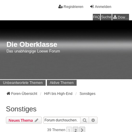
Registrieren
Anmelden
FAQ
Suche
Downloads
Die Oberklasse
Das unabhängige Loewe Forum
Unbeantwortete Themen
Aktive Themen
Foren-Übersicht
HiFi bis High-End
Sonstiges
Sonstiges
Suche
Erweiterte Suche
Neues Thema
1
2
Nächste
39 Themen