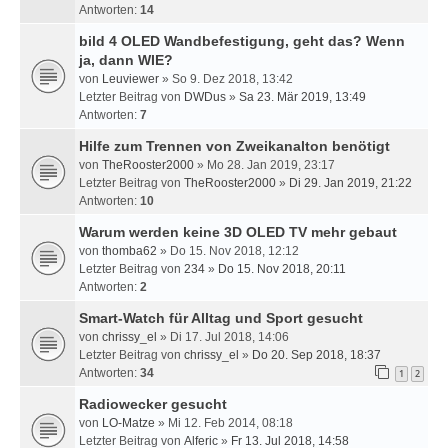
Antworten:
14
bild 4 OLED Wandbefestigung, geht das? Wenn
ja, dann WIE?
von
Leuviewer
» So 9. Dez 2018, 13:42
Letzter Beitrag von
DWDus
»
Sa 23. Mär 2019, 13:49
Antworten:
7
Hilfe zum Trennen von Zweikanalton benötigt
von
TheRooster2000
» Mo 28. Jan 2019, 23:17
Letzter Beitrag von
TheRooster2000
»
Di 29. Jan 2019, 21:22
Antworten:
10
Warum werden keine 3D OLED TV mehr gebaut
von
thomba62
» Do 15. Nov 2018, 12:12
Letzter Beitrag von
234
»
Do 15. Nov 2018, 20:11
Antworten:
2
Smart-Watch für Alltag und Sport gesucht
von
chrissy_el
» Di 17. Jul 2018, 14:06
Letzter Beitrag von
chrissy_el
»
Do 20. Sep 2018, 18:37
Antworten:
34
1
2
Radiowecker gesucht
von
LO-Matze
» Mi 12. Feb 2014, 08:18
Letzter Beitrag von
Alferic
»
Fr 13. Jul 2018, 14:58