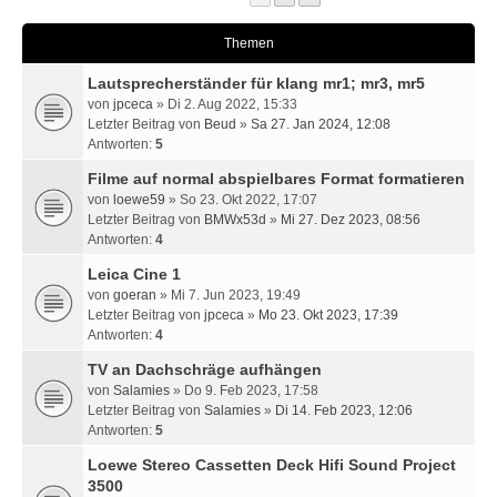
Themen
Lautsprecherständer für klang mr1; mr3, mr5
von
jpceca
» Di 2. Aug 2022, 15:33
Letzter Beitrag von
Beud
»
Sa 27. Jan 2024, 12:08
Antworten:
5
Filme auf normal abspielbares Format formatieren
von
loewe59
» So 23. Okt 2022, 17:07
Letzter Beitrag von
BMWx53d
»
Mi 27. Dez 2023, 08:56
Antworten:
4
Leica Cine 1
von
goeran
» Mi 7. Jun 2023, 19:49
Letzter Beitrag von
jpceca
»
Mo 23. Okt 2023, 17:39
Antworten:
4
TV an Dachschräge aufhängen
von
Salamies
» Do 9. Feb 2023, 17:58
Letzter Beitrag von
Salamies
»
Di 14. Feb 2023, 12:06
Antworten:
5
Loewe Stereo Cassetten Deck Hifi Sound Project
3500