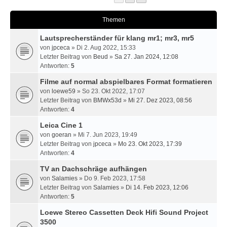
Themen
Lautsprecherständer für klang mr1; mr3, mr5
von
jpceca
» Di 2. Aug 2022, 15:33
Letzter Beitrag von
Beud
»
Sa 27. Jan 2024, 12:08
Antworten:
5
Filme auf normal abspielbares Format formatieren
von
loewe59
» So 23. Okt 2022, 17:07
Letzter Beitrag von
BMWx53d
»
Mi 27. Dez 2023, 08:56
Antworten:
4
Leica Cine 1
von
goeran
» Mi 7. Jun 2023, 19:49
Letzter Beitrag von
jpceca
»
Mo 23. Okt 2023, 17:39
Antworten:
4
TV an Dachschräge aufhängen
von
Salamies
» Do 9. Feb 2023, 17:58
Letzter Beitrag von
Salamies
»
Di 14. Feb 2023, 12:06
Antworten:
5
Loewe Stereo Cassetten Deck Hifi Sound Project
3500