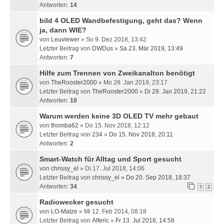
Antworten:
14
bild 4 OLED Wandbefestigung, geht das? Wenn
ja, dann WIE?
von
Leuviewer
» So 9. Dez 2018, 13:42
Letzter Beitrag von
DWDus
»
Sa 23. Mär 2019, 13:49
Antworten:
7
Hilfe zum Trennen von Zweikanalton benötigt
von
TheRooster2000
» Mo 28. Jan 2019, 23:17
Letzter Beitrag von
TheRooster2000
»
Di 29. Jan 2019, 21:22
Antworten:
10
Warum werden keine 3D OLED TV mehr gebaut
von
thomba62
» Do 15. Nov 2018, 12:12
Letzter Beitrag von
234
»
Do 15. Nov 2018, 20:11
Antworten:
2
Smart-Watch für Alltag und Sport gesucht
von
chrissy_el
» Di 17. Jul 2018, 14:06
Letzter Beitrag von
chrissy_el
»
Do 20. Sep 2018, 18:37
Antworten:
34
1
2
Radiowecker gesucht
von
LO-Matze
» Mi 12. Feb 2014, 08:18
Letzter Beitrag von
Alferic
»
Fr 13. Jul 2018, 14:58