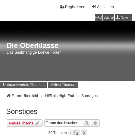
Registrieren
Anmelden
FAQ
Suche
Downloads
Die Oberklasse
Das unabhängige Loewe Forum
Unbeantwortete Themen
Aktive Themen
Foren-Übersicht
HiFi bis High-End
Sonstiges
Sonstiges
Suche
Erweiterte Suche
Neues Thema
1
2
Nächste
39 Themen