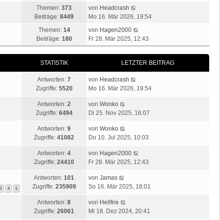
u
N
Themen:
373
von
Headcrash
e
e
Beiträge:
8449
Mo 16. Mär 2026, 19:54
s
u
t
N
Themen:
14
von
Hagen2000
e
e
e
Beiträge:
180
Fr 28. Mär 2025, 12:43
s
r
u
t
B
e
e
STATISTIK
LETZTER BEITRAG
e
s
r
i
t
B
Antworten:
7
von
Headcrash
t
e
e
Zugriffe:
5520
Mo 16. Mär 2026, 19:54
r
r
i
a
B
Antworten:
2
von
Wonko
t
g
e
Zugriffe:
6494
Di 25. Nov 2025, 16:07
r
i
a
t
Antworten:
9
von
Wonko
g
r
Zugriffe:
41082
Do 10. Jul 2025, 10:03
a
Antworten:
4
von
Hagen2000
g
Zugriffe:
24410
Fr 28. Mär 2025, 12:43
Antworten:
101
von
Jamas
Zugriffe:
235909
So 16. Mär 2025, 18:01
3
4
5
Antworten:
8
von
Hellfire
Zugriffe:
26061
Mi 18. Dez 2024, 20:41