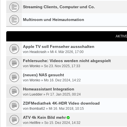
Streaming Clients, Computer und Co.
Multiroom und Heimautomation
AKTIV
Apple TV soll Fernseher ausschalten
von
Headcrash
»
Mi 4. Mär 2026, 17:00
Fehlersuche: Videos werden nicht abgespielt
von
Wonko
»
So 23. Nov 2025, 17:33
(neues) NAS gesucht
von
Wonko
»
Mo 16. Dez 2024, 14:22
Homeassistant Integration
von
Luedder
»
Fr 17. Jan 2025, 00:24
ZDFMediathek 4K-HDR Video download
von
thomba62
»
Mi 16. Mai 2018, 10:15
ATV 4k Kein Bild mehr
von
Hellfire
»
So 15. Dez 2024, 14:32