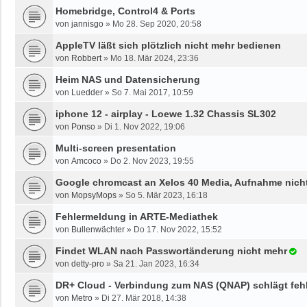
Homebridge, Control4 & Ports
von
jannisgo
»
Mo 28. Sep 2020, 20:58
AppleTV läßt sich plötzlich nicht mehr bedienen
von
Robbert
»
Mo 18. Mär 2024, 23:36
Heim NAS und Datensicherung
von
Luedder
»
So 7. Mai 2017, 10:59
iphone 12 - airplay - Loewe 1.32 Chassis SL302
von
Ponso
»
Di 1. Nov 2022, 19:06
Multi-screen presentation
von
Amcoco
»
Do 2. Nov 2023, 19:55
Google chromcast an Xelos 40 Media, Aufnahme nich
von
MopsyMops
»
So 5. Mär 2023, 16:18
Fehlermeldung in ARTE-Mediathek
von
Bullenwächter
»
Do 17. Nov 2022, 15:52
Findet WLAN nach Passwortänderung nicht mehr
von
detty-pro
»
Sa 21. Jan 2023, 16:34
DR+ Cloud - Verbindung zum NAS (QNAP) schlägt feh
von
Metro
»
Di 27. Mär 2018, 14:38