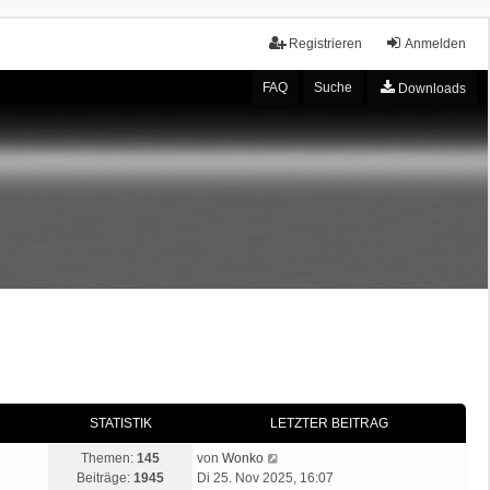
Registrieren
Anmelden
FAQ
Suche
Downloads
STATISTIK
LETZTER BEITRAG
N
Themen:
145
von
Wonko
e
Beiträge:
1945
Di 25. Nov 2025, 16:07