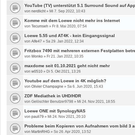
YouTube (TV) unterstützt 5.1 Surround Sound auf App
von
nerdlicht
»
Mi 7. Sep 2022, 10:43
Komme mit dem Loewe nicht mehr ins Internet
von
Tecumseh
»
Fr 8. Mai 2020, 07:54
Loewe 5.55 und AT4K - kein Eingangssignal
von
Alfe47
»
Sa 29. Jan 2022, 12:34
Fritzbox 7490 mit mehreren externen Festplatten betr
von
Wonko
»
Fr 21. Jan 2022, 10:35
maxdome seit 01.10.2021 geht nicht mehr
von
w0510
»
Di 5. Okt 2021, 13:26
Youtube auf dem Loewe in 4K möglich?
von
Olivier Champagne
»
Sa 6. Jun 2020, 15:43
ZDF Mediathek in UHD/HDR
von
Gelöschter Benutzer9798
»
Mi 24. Nov 2021, 18:55
Loewe ONE mit SynologyNAS
von
pauli79
»
Mi 24. Nov 2021, 20:10
Probleme beim Kopieren von Aufnahmen vom bild 3 a
von
MartinRHG
»
So 26. Apr 2020, 13:52