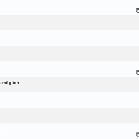
t möglich
l