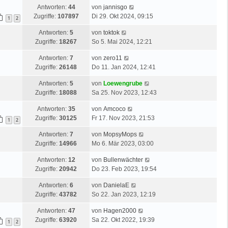
Antworten:
44
von
jannisgo
Zugriffe:
107897
Di 29. Okt 2024, 09:15
1
2
Antworten:
5
von
toktok
Zugriffe:
18267
So 5. Mai 2024, 12:21
Antworten:
7
von
zero11
Zugriffe:
26148
Do 11. Jan 2024, 12:41
Antworten:
5
von
Loewengrube
Zugriffe:
18088
Sa 25. Nov 2023, 12:43
Antworten:
35
von
Amcoco
Zugriffe:
30125
Fr 17. Nov 2023, 21:53
1
2
Antworten:
7
von
MopsyMops
Zugriffe:
14966
Mo 6. Mär 2023, 03:00
Antworten:
12
von
Bullenwächter
Zugriffe:
20942
Do 23. Feb 2023, 19:54
Antworten:
6
von
DanielaE
Zugriffe:
43782
So 22. Jan 2023, 12:19
Antworten:
47
von
Hagen2000
Zugriffe:
63920
Sa 22. Okt 2022, 19:39
1
2