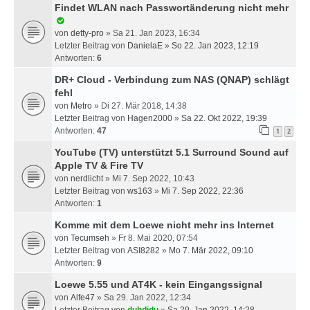
Findet WLAN nach Passwortänderung nicht mehr
von
detty-pro
» Sa 21. Jan 2023, 16:34
Letzter Beitrag von
DanielaE
»
So 22. Jan 2023, 12:19
Antworten:
6
DR+ Cloud - Verbindung zum NAS (QNAP) schlägt
fehl
von
Metro
» Di 27. Mär 2018, 14:38
Letzter Beitrag von
Hagen2000
»
Sa 22. Okt 2022, 19:39
Antworten:
47
1
2
YouTube (TV) unterstützt 5.1 Surround Sound auf
Apple TV & Fire TV
von
nerdlicht
» Mi 7. Sep 2022, 10:43
Letzter Beitrag von
ws163
»
Mi 7. Sep 2022, 22:36
Antworten:
1
Komme mit dem Loewe nicht mehr ins Internet
von
Tecumseh
» Fr 8. Mai 2020, 07:54
Letzter Beitrag von
ASI8282
»
Mo 7. Mär 2022, 09:10
Antworten:
9
Loewe 5.55 und AT4K - kein Eingangssignal
von
Alfe47
» Sa 29. Jan 2022, 12:34