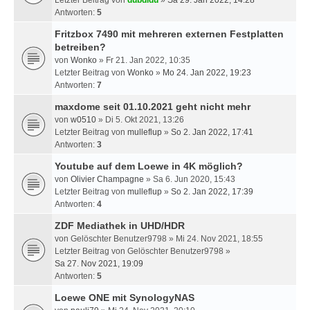
Letzter Beitrag von
dubdidu
»
Sa 29. Jan 2022, 14:28
Antworten:
5
Fritzbox 7490 mit mehreren externen Festplatten
betreiben?
von
Wonko
» Fr 21. Jan 2022, 10:35
Letzter Beitrag von
Wonko
»
Mo 24. Jan 2022, 19:23
Antworten:
7
maxdome seit 01.10.2021 geht nicht mehr
von
w0510
» Di 5. Okt 2021, 13:26
Letzter Beitrag von
mulleflup
»
So 2. Jan 2022, 17:41
Antworten:
3
Youtube auf dem Loewe in 4K möglich?
von
Olivier Champagne
» Sa 6. Jun 2020, 15:43
Letzter Beitrag von
mulleflup
»
So 2. Jan 2022, 17:39
Antworten:
4
ZDF Mediathek in UHD/HDR
von
Gelöschter Benutzer9798
» Mi 24. Nov 2021, 18:55
Letzter Beitrag von
Gelöschter Benutzer9798
»
Sa 27. Nov 2021, 19:09
Antworten:
5
Loewe ONE mit SynologyNAS