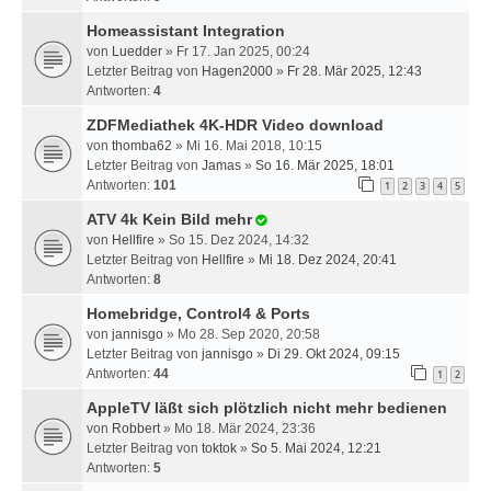
Homeassistant Integration
von
Luedder
» Fr 17. Jan 2025, 00:24
Letzter Beitrag von
Hagen2000
»
Fr 28. Mär 2025, 12:43
Antworten:
4
ZDFMediathek 4K-HDR Video download
von
thomba62
» Mi 16. Mai 2018, 10:15
Letzter Beitrag von
Jamas
»
So 16. Mär 2025, 18:01
Antworten:
101
1
2
3
4
5
ATV 4k Kein Bild mehr
von
Hellfire
» So 15. Dez 2024, 14:32
Letzter Beitrag von
Hellfire
»
Mi 18. Dez 2024, 20:41
Antworten:
8
Homebridge, Control4 & Ports
von
jannisgo
» Mo 28. Sep 2020, 20:58
Letzter Beitrag von
jannisgo
»
Di 29. Okt 2024, 09:15
Antworten:
44
1
2
AppleTV läßt sich plötzlich nicht mehr bedienen
von
Robbert
» Mo 18. Mär 2024, 23:36
Letzter Beitrag von
toktok
»
So 5. Mai 2024, 12:21
Antworten:
5