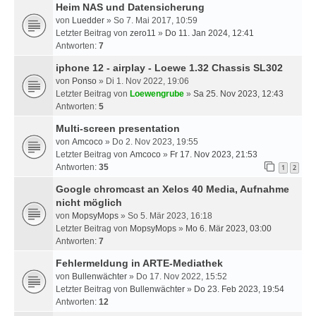
Heim NAS und Datensicherung
von
Luedder
» So 7. Mai 2017, 10:59
Letzter Beitrag von
zero11
»
Do 11. Jan 2024, 12:41
Antworten:
7
iphone 12 - airplay - Loewe 1.32 Chassis SL302
von
Ponso
» Di 1. Nov 2022, 19:06
Letzter Beitrag von
Loewengrube
»
Sa 25. Nov 2023, 12:43
Antworten:
5
Multi-screen presentation
von
Amcoco
» Do 2. Nov 2023, 19:55
Letzter Beitrag von
Amcoco
»
Fr 17. Nov 2023, 21:53
Antworten:
35
1
2
Google chromcast an Xelos 40 Media, Aufnahme
nicht möglich
von
MopsyMops
» So 5. Mär 2023, 16:18
Letzter Beitrag von
MopsyMops
»
Mo 6. Mär 2023, 03:00
Antworten:
7
Fehlermeldung in ARTE-Mediathek
von
Bullenwächter
» Do 17. Nov 2022, 15:52
Letzter Beitrag von
Bullenwächter
»
Do 23. Feb 2023, 19:54
Antworten:
12