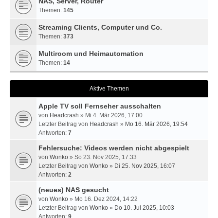
NAS, Server, Router
Themen:
145
Streaming Clients, Computer und Co.
Themen:
373
Multiroom und Heimautomation
Themen:
14
Aktive Themen
Apple TV soll Fernseher ausschalten
von
Headcrash
» Mi 4. Mär 2026, 17:00
Letzter Beitrag von
Headcrash
»
Mo 16. Mär 2026, 19:54
Antworten:
7
Fehlersuche: Videos werden nicht abgespielt
von
Wonko
» So 23. Nov 2025, 17:33
Letzter Beitrag von
Wonko
»
Di 25. Nov 2025, 16:07
Antworten:
2
(neues) NAS gesucht
von
Wonko
» Mo 16. Dez 2024, 14:22
Letzter Beitrag von
Wonko
»
Do 10. Jul 2025, 10:03
Antworten:
9