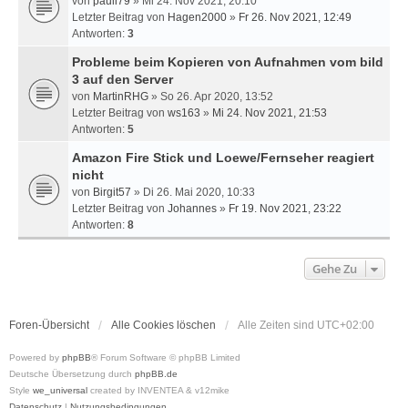
von
pauli79
» Mi 24. Nov 2021, 20:10
Letzter Beitrag von
Hagen2000
»
Fr 26. Nov 2021, 12:49
Antworten:
3
Probleme beim Kopieren von Aufnahmen vom bild
3 auf den Server
von
MartinRHG
» So 26. Apr 2020, 13:52
Letzter Beitrag von
ws163
»
Mi 24. Nov 2021, 21:53
Antworten:
5
Amazon Fire Stick und Loewe/Fernseher reagiert
nicht
von
Birgit57
» Di 26. Mai 2020, 10:33
Letzter Beitrag von
Johannes
»
Fr 19. Nov 2021, 23:22
Antworten:
8
Gehe Zu
Foren-Übersicht
Alle Cookies löschen
Alle Zeiten sind
UTC+02:00
Powered by
phpBB
® Forum Software © phpBB Limited
Deutsche Übersetzung durch
phpBB.de
Style
we_universal
created by INVENTEA & v12mike
Datenschutz
|
Nutzungsbedingungen