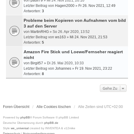
von
pauli79
» Mi 24. Nov 2021, 20:10
Letzter Beitrag von
Hagen2000
»
Fr 26. Nov 2021, 12:49
Antworten:
3
Probleme beim Kopieren von Aufnahmen vom bild
3 auf den Server
von
MartinRHG
» So 26. Apr 2020, 13:52
Letzter Beitrag von
ws163
»
Mi 24. Nov 2021, 21:53
Antworten:
5
Amazon Fire Stick und Loewe/Fernseher reagiert
nicht
von
Birgit57
» Di 26. Mai 2020, 10:33
Letzter Beitrag von
Johannes
»
Fr 19. Nov 2021, 23:22
Antworten:
8
Gehe Zu
Foren-Übersicht
Alle Cookies löschen
Alle Zeiten sind
UTC+02:00
Powered by
phpBB
® Forum Software © phpBB Limited
Deutsche Übersetzung durch
phpBB.de
Style
we_universal
created by INVENTEA & v12mike
Datenschutz
|
Nutzungsbedingungen