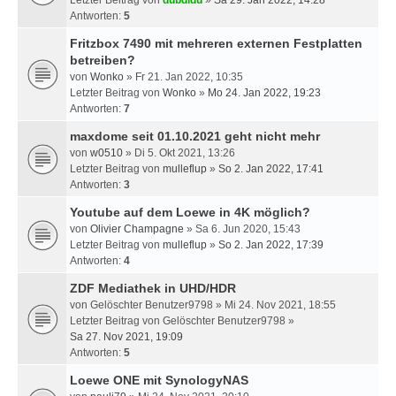
Letzter Beitrag von
dubdidu
»
Sa 29. Jan 2022, 14:28
Antworten:
5
Fritzbox 7490 mit mehreren externen Festplatten
betreiben?
von
Wonko
» Fr 21. Jan 2022, 10:35
Letzter Beitrag von
Wonko
»
Mo 24. Jan 2022, 19:23
Antworten:
7
maxdome seit 01.10.2021 geht nicht mehr
von
w0510
» Di 5. Okt 2021, 13:26
Letzter Beitrag von
mulleflup
»
So 2. Jan 2022, 17:41
Antworten:
3
Youtube auf dem Loewe in 4K möglich?
von
Olivier Champagne
» Sa 6. Jun 2020, 15:43
Letzter Beitrag von
mulleflup
»
So 2. Jan 2022, 17:39
Antworten:
4
ZDF Mediathek in UHD/HDR
von
Gelöschter Benutzer9798
» Mi 24. Nov 2021, 18:55
Letzter Beitrag von
Gelöschter Benutzer9798
»
Sa 27. Nov 2021, 19:09
Antworten:
5
Loewe ONE mit SynologyNAS