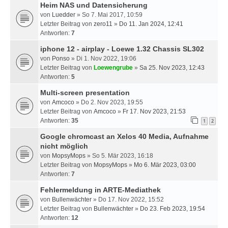
Heim NAS und Datensicherung
von
Luedder
» So 7. Mai 2017, 10:59
Letzter Beitrag von
zero11
»
Do 11. Jan 2024, 12:41
Antworten:
7
iphone 12 - airplay - Loewe 1.32 Chassis SL302
von
Ponso
» Di 1. Nov 2022, 19:06
Letzter Beitrag von
Loewengrube
»
Sa 25. Nov 2023, 12:43
Antworten:
5
Multi-screen presentation
von
Amcoco
» Do 2. Nov 2023, 19:55
Letzter Beitrag von
Amcoco
»
Fr 17. Nov 2023, 21:53
Antworten:
35
1
2
Google chromcast an Xelos 40 Media, Aufnahme
nicht möglich
von
MopsyMops
» So 5. Mär 2023, 16:18
Letzter Beitrag von
MopsyMops
»
Mo 6. Mär 2023, 03:00
Antworten:
7
Fehlermeldung in ARTE-Mediathek
von
Bullenwächter
» Do 17. Nov 2022, 15:52
Letzter Beitrag von
Bullenwächter
»
Do 23. Feb 2023, 19:54
Antworten:
12