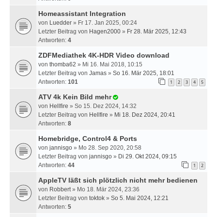
Homeassistant Integration
von
Luedder
» Fr 17. Jan 2025, 00:24
Letzter Beitrag von
Hagen2000
»
Fr 28. Mär 2025, 12:43
Antworten:
4
ZDFMediathek 4K-HDR Video download
von
thomba62
» Mi 16. Mai 2018, 10:15
Letzter Beitrag von
Jamas
»
So 16. Mär 2025, 18:01
Antworten:
101
1
2
3
4
5
ATV 4k Kein Bild mehr
von
Hellfire
» So 15. Dez 2024, 14:32
Letzter Beitrag von
Hellfire
»
Mi 18. Dez 2024, 20:41
Antworten:
8
Homebridge, Control4 & Ports
von
jannisgo
» Mo 28. Sep 2020, 20:58
Letzter Beitrag von
jannisgo
»
Di 29. Okt 2024, 09:15
Antworten:
44
1
2
AppleTV läßt sich plötzlich nicht mehr bedienen
von
Robbert
» Mo 18. Mär 2024, 23:36
Letzter Beitrag von
toktok
»
So 5. Mai 2024, 12:21
Antworten:
5