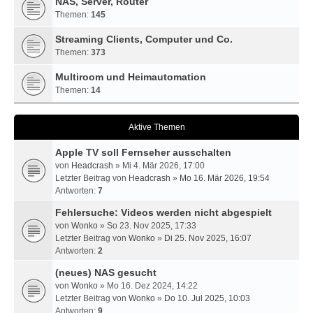
NAS, Server, Router
Themen:
145
Streaming Clients, Computer und Co.
Themen:
373
Multiroom und Heimautomation
Themen:
14
Aktive Themen
Apple TV soll Fernseher ausschalten
von
Headcrash
» Mi 4. Mär 2026, 17:00
Letzter Beitrag von
Headcrash
»
Mo 16. Mär 2026, 19:54
Antworten:
7
Fehlersuche: Videos werden nicht abgespielt
von
Wonko
» So 23. Nov 2025, 17:33
Letzter Beitrag von
Wonko
»
Di 25. Nov 2025, 16:07
Antworten:
2
(neues) NAS gesucht
von
Wonko
» Mo 16. Dez 2024, 14:22
Letzter Beitrag von
Wonko
»
Do 10. Jul 2025, 10:03
Antworten:
9