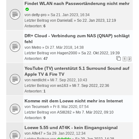
Findet WLAN nach Passwortänderung nicht mehr
von
detty-pro
» Sa 21. Jan 2023, 16:34
Letzter Beitrag von
DanielaE
»
So 22. Jan 2023, 12:19
Antworten:
6
DR+ Cloud - Verbindung zum NAS (QNAP) schlägt
fehl
von
Metro
» Di 27. Mär 2018, 14:38
Letzter Beitrag von
Hagen2000
»
Sa 22. Okt 2022, 19:39
Antworten:
47
1
2
YouTube (TV) unterstützt 5.1 Surround Sound auf
Apple TV & Fire TV
von
nerdlicht
» Mi 7. Sep 2022, 10:43
Letzter Beitrag von
ws163
»
Mi 7. Sep 2022, 22:36
Antworten:
1
Komme mit dem Loewe nicht mehr ins Internet
von
Tecumseh
» Fr 8. Mai 2020, 07:54
Letzter Beitrag von
ASI8282
»
Mo 7. Mär 2022, 09:10
Antworten:
9
Loewe 5.55 und AT4K - kein Eingangssignal
von
Alfe47
» Sa 29. Jan 2022, 12:34