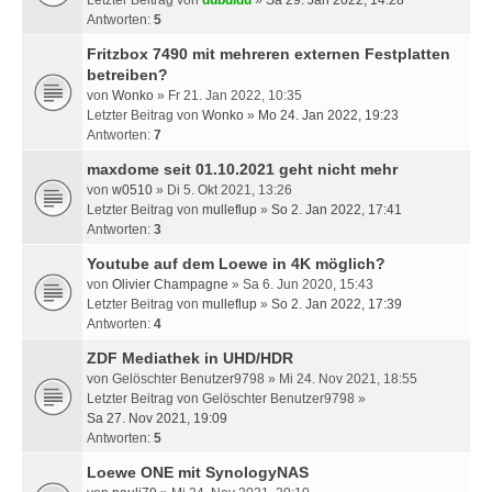
Letzter Beitrag von
dubdidu
»
Sa 29. Jan 2022, 14:28
Antworten:
5
Fritzbox 7490 mit mehreren externen Festplatten
betreiben?
von
Wonko
» Fr 21. Jan 2022, 10:35
Letzter Beitrag von
Wonko
»
Mo 24. Jan 2022, 19:23
Antworten:
7
maxdome seit 01.10.2021 geht nicht mehr
von
w0510
» Di 5. Okt 2021, 13:26
Letzter Beitrag von
mulleflup
»
So 2. Jan 2022, 17:41
Antworten:
3
Youtube auf dem Loewe in 4K möglich?
von
Olivier Champagne
» Sa 6. Jun 2020, 15:43
Letzter Beitrag von
mulleflup
»
So 2. Jan 2022, 17:39
Antworten:
4
ZDF Mediathek in UHD/HDR
von
Gelöschter Benutzer9798
» Mi 24. Nov 2021, 18:55
Letzter Beitrag von
Gelöschter Benutzer9798
»
Sa 27. Nov 2021, 19:09
Antworten:
5
Loewe ONE mit SynologyNAS