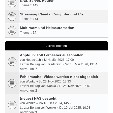
NAS, Server, Router
Themen:
145
Streaming Clients, Computer und Co.
Themen:
373
Multiroom und Heimautomation
Themen:
14
Aktive Themen
Apple TV soll Fernseher ausschalten
von
Headcrash
» Mi 4. Mär 2026, 17:00
Letzter Beitrag von
Headcrash
»
Mo 16. Mär 2026, 19:54
Antworten:
7
Fehlersuche: Videos werden nicht abgespielt
von
Wonko
» So 23. Nov 2025, 17:33
Letzter Beitrag von
Wonko
»
Di 25. Nov 2025, 16:07
Antworten:
2
(neues) NAS gesucht
von
Wonko
» Mo 16. Dez 2024, 14:22
Letzter Beitrag von
Wonko
»
Do 10. Jul 2025, 10:03
Antworten:
9