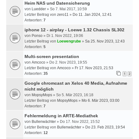
Heim NAS und Datensicherung
von
Luedder
» So 7. Mai 2017, 10:59
Letzter Beitrag von
zero11
»
Do 11. Jan 2024, 12:41
Antworten:
7
iphone 12 - airplay - Loewe 1.32 Chassis SL302
von
Ponso
» Di 1. Nov 2022, 19:06
Letzter Beitrag von
Loewengrube
»
Sa 25. Nov 2023, 12:43
Antworten:
5
Multi-screen presentation
von
Amcoco
» Do 2. Nov 2023, 19:55
Letzter Beitrag von
Amcoco
»
Fr 17. Nov 2023, 21:53
Antworten:
35
1
2
Google chromcast an Xelos 40 Media, Aufnahme
nicht möglich
von
MopsyMops
» So 5. Mär 2023, 16:18
Letzter Beitrag von
MopsyMops
»
Mo 6. Mär 2023, 03:00
Antworten:
7
Fehlermeldung in ARTE-Mediathek
von
Bullenwächter
» Do 17. Nov 2022, 15:52
Letzter Beitrag von
Bullenwächter
»
Do 23. Feb 2023, 19:54
Antworten:
12