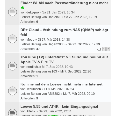
Findet WLAN nach Passwortänderung nicht mehr
von
detty-pro
» Sa 21. Jan 2023, 16:34
Letzter Beitrag von
DanielaE
»
So 22. Jan 2023, 12:19
Antworten:
6
DR+ Cloud - Verbindung zum NAS (QNAP) schlägt
fehl
von
Metro
» Di 27. Mär 2018, 14:38
Letzter Beitrag von
Hagen2000
»
Sa 22. Okt 2022, 19:39
Antworten:
47
1
2
YouTube (TV) unterstützt 5.1 Surround Sound auf
Apple TV & Fire TV
von
nerdlicht
» Mi 7. Sep 2022, 10:43
Letzter Beitrag von
ws163
»
Mi 7. Sep 2022, 22:36
Antworten:
1
Komme mit dem Loewe nicht mehr ins Internet
von
Tecumseh
» Fr 8. Mai 2020, 07:54
Letzter Beitrag von
ASI8282
»
Mo 7. Mär 2022, 09:10
Antworten:
9
Loewe 5.55 und AT4K - kein Eingangssignal
von
Alfe47
» Sa 29. Jan 2022, 12:34