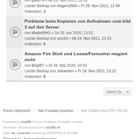
von
pauli79
» Mi 24. Nov 2021, 20:10
Letzter Beitrag von
Hagen2000
»
Fr 26. Nov 2021, 12:49
Antworten:
3
Probleme beim Kopieren von Aufnahmen vom bild
3 auf den Server
von
MartinRHG
» So 26. Apr 2020, 13:52
Letzter Beitrag von
ws163
»
Mi 24. Nov 2021, 21:53
Antworten:
5
Amazon Fire Stick und Loewe/Fernseher reagiert
nicht
von
Birgit57
» Di 26. Mai 2020, 10:33
Letzter Beitrag von
Johannes
»
Fr 19. Nov 2021, 23:22
Antworten:
8
Gehe Zu
Foren-Übersicht
Alle Cookies löschen
Alle Zeiten sind
UTC+02:00
Powered by
phpBB
® Forum Software © phpBB Limited
Deutsche Übersetzung durch
phpBB.de
Style
we_universal
created by INVENTEA & v12mike
Datenschutz
|
Nutzungsbedingungen