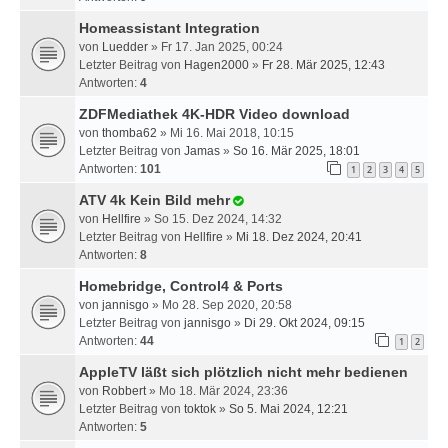
Homeassistant Integration
von
Luedder
» Fr 17. Jan 2025, 00:24
Letzter Beitrag von
Hagen2000
»
Fr 28. Mär 2025, 12:43
Antworten:
4
ZDFMediathek 4K-HDR Video download
von
thomba62
» Mi 16. Mai 2018, 10:15
Letzter Beitrag von
Jamas
»
So 16. Mär 2025, 18:01
Antworten:
101
1
2
3
4
5
ATV 4k Kein Bild mehr
von
Hellfire
» So 15. Dez 2024, 14:32
Letzter Beitrag von
Hellfire
»
Mi 18. Dez 2024, 20:41
Antworten:
8
Homebridge, Control4 & Ports
von
jannisgo
» Mo 28. Sep 2020, 20:58
Letzter Beitrag von
jannisgo
»
Di 29. Okt 2024, 09:15
Antworten:
44
1
2
AppleTV läßt sich plötzlich nicht mehr bedienen
von
Robbert
» Mo 18. Mär 2024, 23:36
Letzter Beitrag von
toktok
»
So 5. Mai 2024, 12:21
Antworten:
5