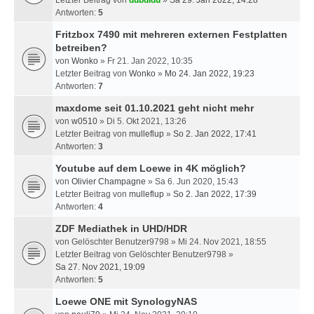
Letzter Beitrag von
dubdidu
»
Sa 29. Jan 2022, 14:28
Antworten:
5
Fritzbox 7490 mit mehreren externen Festplatten
betreiben?
von
Wonko
» Fr 21. Jan 2022, 10:35
Letzter Beitrag von
Wonko
»
Mo 24. Jan 2022, 19:23
Antworten:
7
maxdome seit 01.10.2021 geht nicht mehr
von
w0510
» Di 5. Okt 2021, 13:26
Letzter Beitrag von
mulleflup
»
So 2. Jan 2022, 17:41
Antworten:
3
Youtube auf dem Loewe in 4K möglich?
von
Olivier Champagne
» Sa 6. Jun 2020, 15:43
Letzter Beitrag von
mulleflup
»
So 2. Jan 2022, 17:39
Antworten:
4
ZDF Mediathek in UHD/HDR
von
Gelöschter Benutzer9798
» Mi 24. Nov 2021, 18:55
Letzter Beitrag von
Gelöschter Benutzer9798
»
Sa 27. Nov 2021, 19:09
Antworten:
5
Loewe ONE mit SynologyNAS