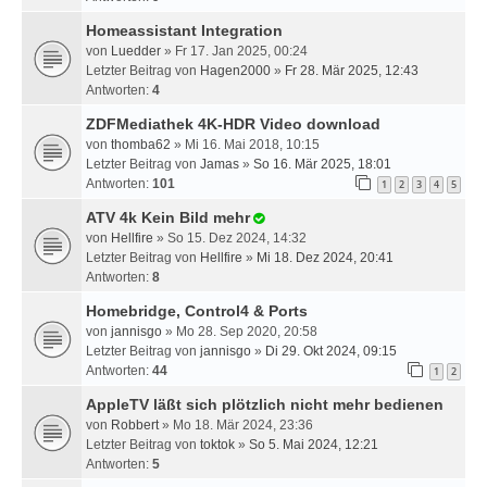
Homeassistant Integration
von
Luedder
» Fr 17. Jan 2025, 00:24
Letzter Beitrag von
Hagen2000
»
Fr 28. Mär 2025, 12:43
Antworten:
4
ZDFMediathek 4K-HDR Video download
von
thomba62
» Mi 16. Mai 2018, 10:15
Letzter Beitrag von
Jamas
»
So 16. Mär 2025, 18:01
Antworten:
101
1
2
3
4
5
ATV 4k Kein Bild mehr
von
Hellfire
» So 15. Dez 2024, 14:32
Letzter Beitrag von
Hellfire
»
Mi 18. Dez 2024, 20:41
Antworten:
8
Homebridge, Control4 & Ports
von
jannisgo
» Mo 28. Sep 2020, 20:58
Letzter Beitrag von
jannisgo
»
Di 29. Okt 2024, 09:15
Antworten:
44
1
2
AppleTV läßt sich plötzlich nicht mehr bedienen
von
Robbert
» Mo 18. Mär 2024, 23:36
Letzter Beitrag von
toktok
»
So 5. Mai 2024, 12:21
Antworten:
5