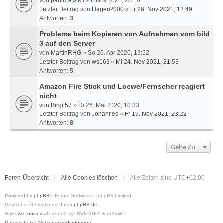
von
pauli79
» Mi 24. Nov 2021, 20:10
Letzter Beitrag von
Hagen2000
»
Fr 26. Nov 2021, 12:49
Antworten:
3
Probleme beim Kopieren von Aufnahmen vom bild
3 auf den Server
von
MartinRHG
» So 26. Apr 2020, 13:52
Letzter Beitrag von
ws163
»
Mi 24. Nov 2021, 21:53
Antworten:
5
Amazon Fire Stick und Loewe/Fernseher reagiert
nicht
von
Birgit57
» Di 26. Mai 2020, 10:33
Letzter Beitrag von
Johannes
»
Fr 19. Nov 2021, 23:22
Antworten:
8
Gehe Zu
Foren-Übersicht
Alle Cookies löschen
Alle Zeiten sind
UTC+02:00
Powered by
phpBB
® Forum Software © phpBB Limited
Deutsche Übersetzung durch
phpBB.de
Style
we_universal
created by INVENTEA & v12mike
Datenschutz
|
Nutzungsbedingungen