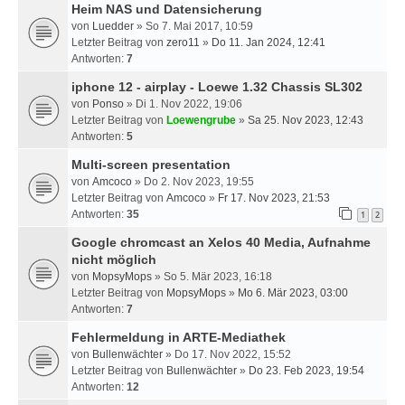
Heim NAS und Datensicherung
von
Luedder
» So 7. Mai 2017, 10:59
Letzter Beitrag von
zero11
»
Do 11. Jan 2024, 12:41
Antworten:
7
iphone 12 - airplay - Loewe 1.32 Chassis SL302
von
Ponso
» Di 1. Nov 2022, 19:06
Letzter Beitrag von
Loewengrube
»
Sa 25. Nov 2023, 12:43
Antworten:
5
Multi-screen presentation
von
Amcoco
» Do 2. Nov 2023, 19:55
Letzter Beitrag von
Amcoco
»
Fr 17. Nov 2023, 21:53
Antworten:
35
1
2
Google chromcast an Xelos 40 Media, Aufnahme
nicht möglich
von
MopsyMops
» So 5. Mär 2023, 16:18
Letzter Beitrag von
MopsyMops
»
Mo 6. Mär 2023, 03:00
Antworten:
7
Fehlermeldung in ARTE-Mediathek
von
Bullenwächter
» Do 17. Nov 2022, 15:52
Letzter Beitrag von
Bullenwächter
»
Do 23. Feb 2023, 19:54
Antworten:
12