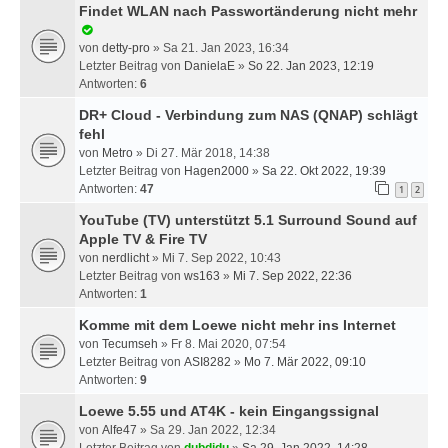
Findet WLAN nach Passwortänderung nicht mehr
von
detty-pro
» Sa 21. Jan 2023, 16:34
Letzter Beitrag von
DanielaE
»
So 22. Jan 2023, 12:19
Antworten:
6
DR+ Cloud - Verbindung zum NAS (QNAP) schlägt
fehl
von
Metro
» Di 27. Mär 2018, 14:38
Letzter Beitrag von
Hagen2000
»
Sa 22. Okt 2022, 19:39
Antworten:
47
1
2
YouTube (TV) unterstützt 5.1 Surround Sound auf
Apple TV & Fire TV
von
nerdlicht
» Mi 7. Sep 2022, 10:43
Letzter Beitrag von
ws163
»
Mi 7. Sep 2022, 22:36
Antworten:
1
Komme mit dem Loewe nicht mehr ins Internet
von
Tecumseh
» Fr 8. Mai 2020, 07:54
Letzter Beitrag von
ASI8282
»
Mo 7. Mär 2022, 09:10
Antworten:
9
Loewe 5.55 und AT4K - kein Eingangssignal
von
Alfe47
» Sa 29. Jan 2022, 12:34