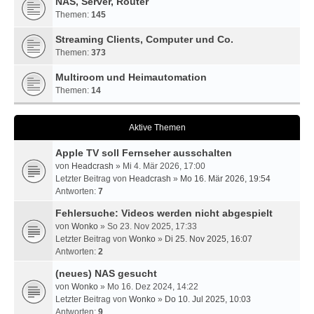
NAS, Server, Router
Themen:
145
Streaming Clients, Computer und Co.
Themen:
373
Multiroom und Heimautomation
Themen:
14
Aktive Themen
Apple TV soll Fernseher ausschalten
von
Headcrash
» Mi 4. Mär 2026, 17:00
Letzter Beitrag von
Headcrash
»
Mo 16. Mär 2026, 19:54
Antworten:
7
Fehlersuche: Videos werden nicht abgespielt
von
Wonko
» So 23. Nov 2025, 17:33
Letzter Beitrag von
Wonko
»
Di 25. Nov 2025, 16:07
Antworten:
2
(neues) NAS gesucht
von
Wonko
» Mo 16. Dez 2024, 14:22
Letzter Beitrag von
Wonko
»
Do 10. Jul 2025, 10:03
Antworten:
9