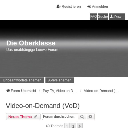
Registrieren
Anmelden
FAQ
Suche
Downloads
Die Oberklasse
Das unabhängige Loewe Forum
Unbeantwortete Themen
Aktive Themen
Foren-Übersicht
Pay-TV, Video on Demand sowie alles zu CI, CI+ und Co.
Video-on-Demand (VoD)
Video-on-Demand (VoD)
Suche
Erweiterte Suche
Neues Thema
1
2
Nächste
40 Themen