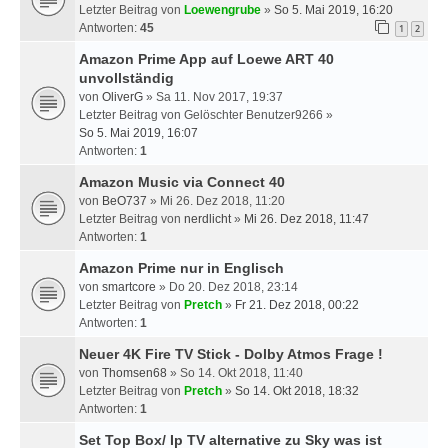
Letzter Beitrag von
Loewengrube
»
So 5. Mai 2019, 16:20
Antworten:
45
1
2
Amazon Prime App auf Loewe ART 40
unvollständig
von
OliverG
» Sa 11. Nov 2017, 19:37
Letzter Beitrag von
Gelöschter Benutzer9266
»
So 5. Mai 2019, 16:07
Antworten:
1
Amazon Music via Connect 40
von
BeO737
» Mi 26. Dez 2018, 11:20
Letzter Beitrag von
nerdlicht
»
Mi 26. Dez 2018, 11:47
Antworten:
1
Amazon Prime nur in Englisch
von
smartcore
» Do 20. Dez 2018, 23:14
Letzter Beitrag von
Pretch
»
Fr 21. Dez 2018, 00:22
Antworten:
1
Neuer 4K Fire TV Stick - Dolby Atmos Frage !
von
Thomsen68
» So 14. Okt 2018, 11:40
Letzter Beitrag von
Pretch
»
So 14. Okt 2018, 18:32
Antworten:
1
Set Top Box/ Ip TV alternative zu Sky was ist