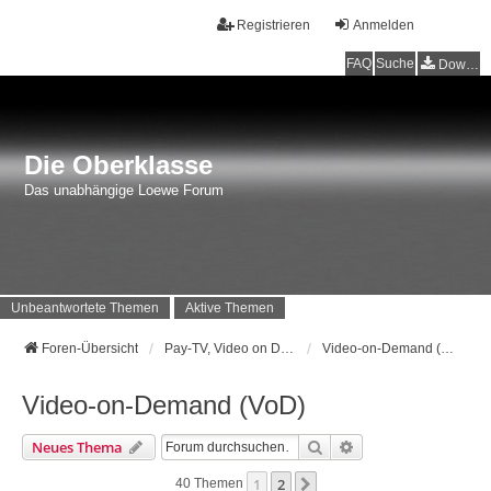
Registrieren
Anmelden
FAQ
Suche
Downloads
Die Oberklasse
Das unabhängige Loewe Forum
Unbeantwortete Themen
Aktive Themen
Foren-Übersicht
Pay-TV, Video on Demand sowie alles zu CI, CI+ und Co.
Video-on-Demand (VoD)
Video-on-Demand (VoD)
Suche
Erweiterte Suche
Neues Thema
1
2
Nächste
40 Themen