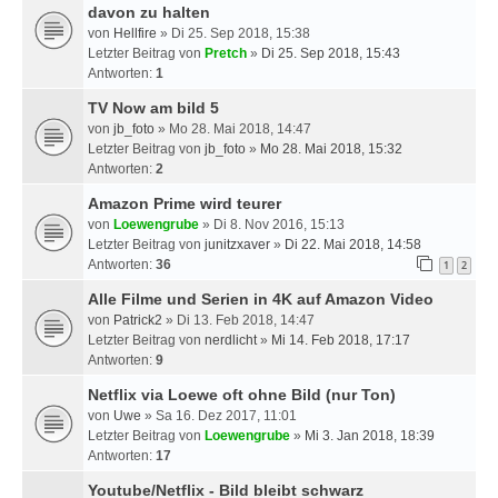
davon zu halten
von
Hellfire
» Di 25. Sep 2018, 15:38
Letzter Beitrag von
Pretch
»
Di 25. Sep 2018, 15:43
Antworten:
1
TV Now am bild 5
von
jb_foto
» Mo 28. Mai 2018, 14:47
Letzter Beitrag von
jb_foto
»
Mo 28. Mai 2018, 15:32
Antworten:
2
Amazon Prime wird teurer
von
Loewengrube
» Di 8. Nov 2016, 15:13
Letzter Beitrag von
junitzxaver
»
Di 22. Mai 2018, 14:58
Antworten:
36
1
2
Alle Filme und Serien in 4K auf Amazon Video
von
Patrick2
» Di 13. Feb 2018, 14:47
Letzter Beitrag von
nerdlicht
»
Mi 14. Feb 2018, 17:17
Antworten:
9
Netflix via Loewe oft ohne Bild (nur Ton)
von
Uwe
» Sa 16. Dez 2017, 11:01
Letzter Beitrag von
Loewengrube
»
Mi 3. Jan 2018, 18:39
Antworten:
17
Youtube/Netflix - Bild bleibt schwarz