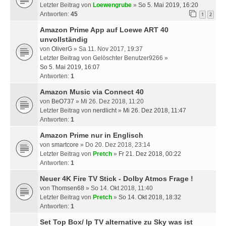
Letzter Beitrag von
Loewengrube
»
So 5. Mai 2019, 16:20
Antworten:
45
1
2
Amazon Prime App auf Loewe ART 40
unvollständig
von
OliverG
» Sa 11. Nov 2017, 19:37
Letzter Beitrag von
Gelöschter Benutzer9266
»
So 5. Mai 2019, 16:07
Antworten:
1
Amazon Music via Connect 40
von
BeO737
» Mi 26. Dez 2018, 11:20
Letzter Beitrag von
nerdlicht
»
Mi 26. Dez 2018, 11:47
Antworten:
1
Amazon Prime nur in Englisch
von
smartcore
» Do 20. Dez 2018, 23:14
Letzter Beitrag von
Pretch
»
Fr 21. Dez 2018, 00:22
Antworten:
1
Neuer 4K Fire TV Stick - Dolby Atmos Frage !
von
Thomsen68
» So 14. Okt 2018, 11:40
Letzter Beitrag von
Pretch
»
So 14. Okt 2018, 18:32
Antworten:
1
Set Top Box/ Ip TV alternative zu Sky was ist