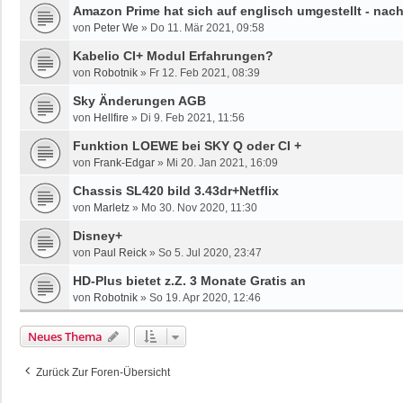
Amazon Prime hat sich auf englisch umgestellt - nac
von
Peter We
»
Do 11. Mär 2021, 09:58
Kabelio CI+ Modul Erfahrungen?
von
Robotnik
»
Fr 12. Feb 2021, 08:39
Sky Änderungen AGB
von
Hellfire
»
Di 9. Feb 2021, 11:56
Funktion LOEWE bei SKY Q oder CI +
von
Frank-Edgar
»
Mi 20. Jan 2021, 16:09
Chassis SL420 bild 3.43dr+Netflix
von
Marletz
»
Mo 30. Nov 2020, 11:30
Disney+
von
Paul Reick
»
So 5. Jul 2020, 23:47
HD-Plus bietet z.Z. 3 Monate Gratis an
von
Robotnik
»
So 19. Apr 2020, 12:46
Neues Thema
Zurück Zur Foren-Übersicht