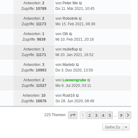
Antworten:
2
von
Peter We
Zugriffe:
10789
Do 11. Mär 2021, 10:45
Antworten:
2
von
Robotnik
Zugriffe:
11173
Mo 15. Feb 2021, 08:39
Antworten:
1
von
Olli
Zugriffe:
9839
Mi 10. Feb 2021, 20:16
Antworten:
1
von
mulleflup
Zugriffe:
11171
Mi 20. Jan 2021, 16:52
Antworten:
3
von
Marletz
Zugriffe:
10993
Do 3. Dez 2020, 13:50
Antworten:
2
von
Loewengrube
Zugriffe:
11527
Mo 6. Jul 2020, 03:11
Antworten:
10
von
Rudi16
Zugriffe:
16676
So 28. Jun 2020, 08:48
Seite
1
Von
9
1
2
3
4
5
9
Nä
225 Themen
…
Gehe Zu