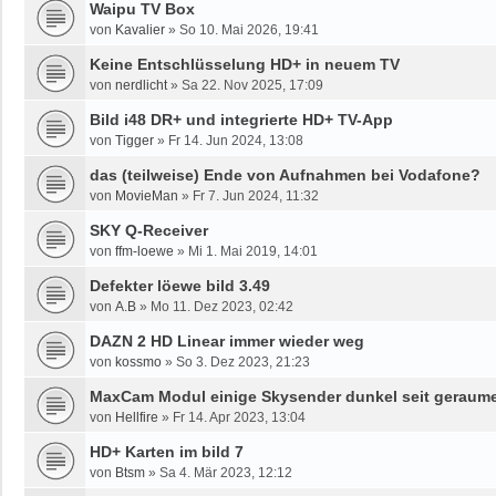
Waipu TV Box
von
Kavalier
»
So 10. Mai 2026, 19:41
Keine Entschlüsselung HD+ in neuem TV
von
nerdlicht
»
Sa 22. Nov 2025, 17:09
Bild i48 DR+ und integrierte HD+ TV-App
von
Tigger
»
Fr 14. Jun 2024, 13:08
das (teilweise) Ende von Aufnahmen bei Vodafone?
von
MovieMan
»
Fr 7. Jun 2024, 11:32
SKY Q-Receiver
von
ffm-loewe
»
Mi 1. Mai 2019, 14:01
Defekter löewe bild 3.49
von
A.B
»
Mo 11. Dez 2023, 02:42
DAZN 2 HD Linear immer wieder weg
von
kossmo
»
So 3. Dez 2023, 21:23
MaxCam Modul einige Skysender dunkel seit geraume
von
Hellfire
»
Fr 14. Apr 2023, 13:04
HD+ Karten im bild 7
von
Btsm
»
Sa 4. Mär 2023, 12:12