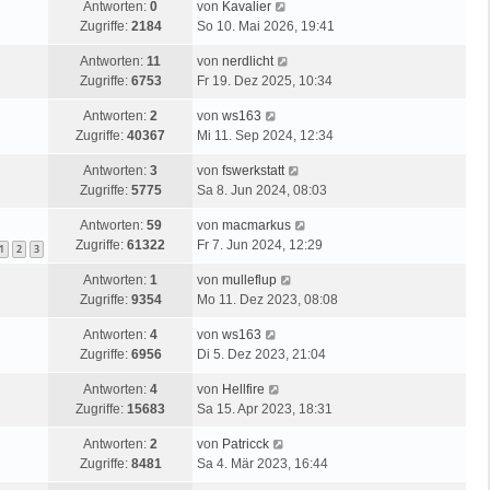
Antworten:
0
von
Kavalier
Zugriffe:
2184
So 10. Mai 2026, 19:41
Antworten:
11
von
nerdlicht
Zugriffe:
6753
Fr 19. Dez 2025, 10:34
Antworten:
2
von
ws163
Zugriffe:
40367
Mi 11. Sep 2024, 12:34
Antworten:
3
von
fswerkstatt
Zugriffe:
5775
Sa 8. Jun 2024, 08:03
Antworten:
59
von
macmarkus
Zugriffe:
61322
Fr 7. Jun 2024, 12:29
1
2
3
Antworten:
1
von
mulleflup
Zugriffe:
9354
Mo 11. Dez 2023, 08:08
Antworten:
4
von
ws163
Zugriffe:
6956
Di 5. Dez 2023, 21:04
Antworten:
4
von
Hellfire
Zugriffe:
15683
Sa 15. Apr 2023, 18:31
Antworten:
2
von
Patricck
Zugriffe:
8481
Sa 4. Mär 2023, 16:44