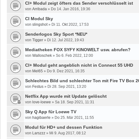
CI+ Modul zeigt öfters das Sender verschlüsselt ist
von
Arribada
»
Do 14. Jan 2016, 19:36
CI Modul Sky
von
slingshot
»
Di 11. Okt 2022, 17:53
Senderlogos Sky Sport *NEU*
von
Tigger
»
Di 12. Jul 2022, 19:43
Mediatheken FOX SYFY KINOWELT usw. abrufen?
von
Walloschek
»
So 6. Feb 2022, 12:00
CI+ Modul geht angeblich nicht in Connect 55 UHD
von
Mel65
»
Do 9. Dez 2021, 16:35
Schlechtes Bild und schlechter Ton mit Fire TV Box 2
von
Festus
»
Di 28. Sep 2021, 13:20
Netflix App wurde mit Update gelöscht
von
love-loewe
»
Sa 18. Sep 2021, 11:31
Sky Q App für Loewe TV
von
hagibaerle
»
Do 25. Mär 2021, 11:55
Modul für HD+ und dessen Funktion
von
Larszzz
»
Mi 9. Aug 2017, 08:12