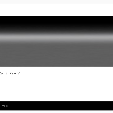
Co.
Pay-TV
he
EMEN