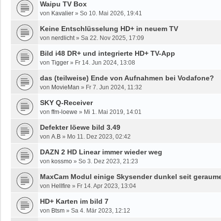
Waipu TV Box
von
Kavalier
»
So 10. Mai 2026, 19:41
Keine Entschlüsselung HD+ in neuem TV
von
nerdlicht
»
Sa 22. Nov 2025, 17:09
Bild i48 DR+ und integrierte HD+ TV-App
von
Tigger
»
Fr 14. Jun 2024, 13:08
das (teilweise) Ende von Aufnahmen bei Vodafone?
von
MovieMan
»
Fr 7. Jun 2024, 11:32
SKY Q-Receiver
von
ffm-loewe
»
Mi 1. Mai 2019, 14:01
Defekter löewe bild 3.49
von
A.B
»
Mo 11. Dez 2023, 02:42
DAZN 2 HD Linear immer wieder weg
von
kossmo
»
So 3. Dez 2023, 21:23
MaxCam Modul einige Skysender dunkel seit geraume
von
Hellfire
»
Fr 14. Apr 2023, 13:04
HD+ Karten im bild 7
von
Btsm
»
Sa 4. Mär 2023, 12:12