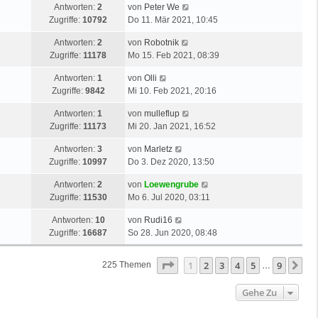
Antworten:
2
von
Peter We
Zugriffe:
10792
Do 11. Mär 2021, 10:45
Antworten:
2
von
Robotnik
Zugriffe:
11178
Mo 15. Feb 2021, 08:39
Antworten:
1
von
Olli
Zugriffe:
9842
Mi 10. Feb 2021, 20:16
Antworten:
1
von
mulleflup
Zugriffe:
11173
Mi 20. Jan 2021, 16:52
Antworten:
3
von
Marletz
Zugriffe:
10997
Do 3. Dez 2020, 13:50
Antworten:
2
von
Loewengrube
Zugriffe:
11530
Mo 6. Jul 2020, 03:11
Antworten:
10
von
Rudi16
Zugriffe:
16687
So 28. Jun 2020, 08:48
Seite
1
Von
9
1
2
3
4
5
9
Nä
225 Themen
…
Gehe Zu