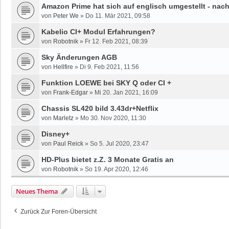
Amazon Prime hat sich auf englisch umgestellt - nac
von
Peter We
»
Do 11. Mär 2021, 09:58
Kabelio CI+ Modul Erfahrungen?
von
Robotnik
»
Fr 12. Feb 2021, 08:39
Sky Änderungen AGB
von
Hellfire
»
Di 9. Feb 2021, 11:56
Funktion LOEWE bei SKY Q oder CI +
von
Frank-Edgar
»
Mi 20. Jan 2021, 16:09
Chassis SL420 bild 3.43dr+Netflix
von
Marletz
»
Mo 30. Nov 2020, 11:30
Disney+
von
Paul Reick
»
So 5. Jul 2020, 23:47
HD-Plus bietet z.Z. 3 Monate Gratis an
von
Robotnik
»
So 19. Apr 2020, 12:46
Neues Thema
Zurück Zur Foren-Übersicht