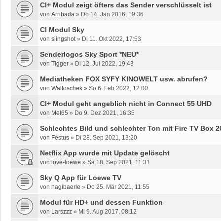
CI+ Modul zeigt öfters das Sender verschlüsselt ist
von
Arribada
»
Do 14. Jan 2016, 19:36
CI Modul Sky
von
slingshot
»
Di 11. Okt 2022, 17:53
Senderlogos Sky Sport *NEU*
von
Tigger
»
Di 12. Jul 2022, 19:43
Mediatheken FOX SYFY KINOWELT usw. abrufen?
von
Walloschek
»
So 6. Feb 2022, 12:00
CI+ Modul geht angeblich nicht in Connect 55 UHD
von
Mel65
»
Do 9. Dez 2021, 16:35
Schlechtes Bild und schlechter Ton mit Fire TV Box 2
von
Festus
»
Di 28. Sep 2021, 13:20
Netflix App wurde mit Update gelöscht
von
love-loewe
»
Sa 18. Sep 2021, 11:31
Sky Q App für Loewe TV
von
hagibaerle
»
Do 25. Mär 2021, 11:55
Modul für HD+ und dessen Funktion
von
Larszzz
»
Mi 9. Aug 2017, 08:12