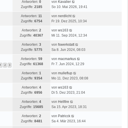
Antworten:
0
von
Kavalier
Zugriffe:
2185
So 10. Mai 2026, 19:41
Antworten:
11
von
nerdlicht
Zugriffe:
6754
Fr 19. Dez 2025, 10:34
Antworten:
2
von
ws163
Zugriffe:
40367
Mi 11. Sep 2024, 12:34
Antworten:
3
von
fswerkstatt
Zugriffe:
5775
Sa 8. Jun 2024, 08:03
Antworten:
59
von
macmarkus
Zugriffe:
61368
Fr 7. Jun 2024, 12:29
1
2
3
Antworten:
1
von
mulleflup
Zugriffe:
9354
Mo 11. Dez 2023, 08:08
Antworten:
4
von
ws163
Zugriffe:
6956
Di 5. Dez 2023, 21:04
Antworten:
4
von
Hellfire
Zugriffe:
15685
Sa 15. Apr 2023, 18:31
Antworten:
2
von
Patricck
Zugriffe:
8481
Sa 4. Mär 2023, 16:44