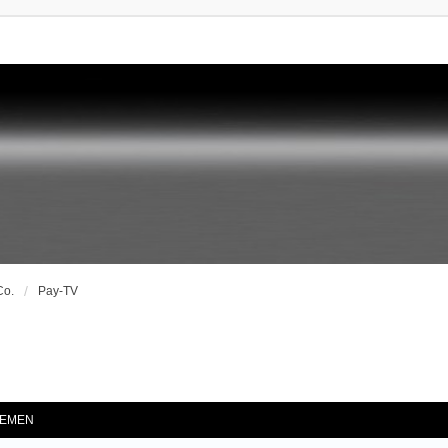
Co.
Pay-TV
he
EMEN