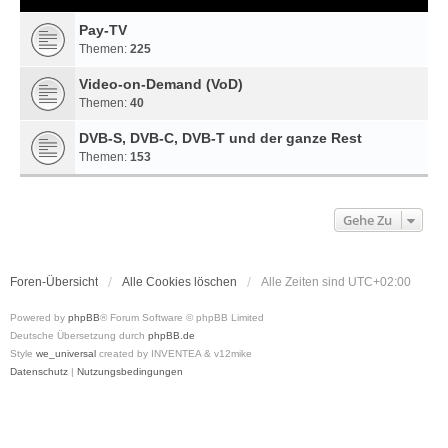
Pay-TV
Themen:
225
Video-on-Demand (VoD)
Themen:
40
DVB-S, DVB-C, DVB-T und der ganze Rest
Themen:
153
Gehe Zu
Foren-Übersicht
Alle Cookies löschen
Alle Zeiten sind
UTC+02:00
Powered by
phpBB
® Forum Software © phpBB Limited
Deutsche Übersetzung durch
phpBB.de
Style
we_universal
created by INVENTEA & v12mike
Datenschutz
|
Nutzungsbedingungen