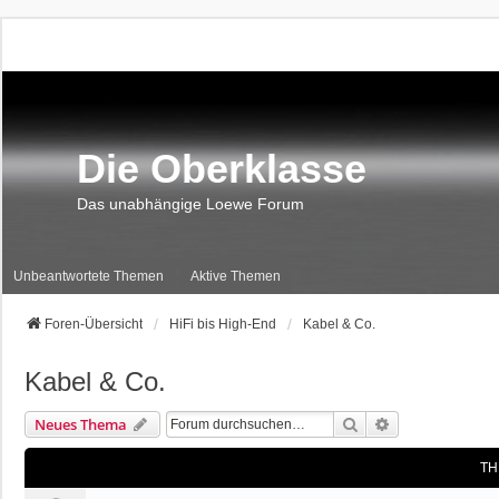
Die Oberklasse
Das unabhängige Loewe Forum
Unbeantwortete Themen
Aktive Themen
Foren-Übersicht
HiFi bis High-End
Kabel & Co.
Kabel & Co.
Suche
Erweiterte Suc
Neues Thema
TH