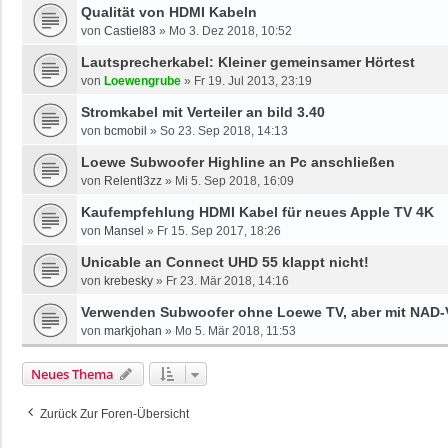
Qualität von HDMI Kabeln
von
Castiel83
»
Mo 3. Dez 2018, 10:52
Lautsprecherkabel: Kleiner gemeinsamer Hörtest
von
Loewengrube
»
Fr 19. Jul 2013, 23:19
Stromkabel mit Verteiler an bild 3.40
von
bcmobil
»
So 23. Sep 2018, 14:13
Loewe Subwoofer Highline an Pc anschließen
von
Relentl3zz
»
Mi 5. Sep 2018, 16:09
Kaufempfehlung HDMI Kabel für neues Apple TV 4K
von
Mansel
»
Fr 15. Sep 2017, 18:26
Unicable an Connect UHD 55 klappt nicht!
von
krebesky
»
Fr 23. Mär 2018, 14:16
Verwenden Subwoofer ohne Loewe TV, aber mit NAD-V
von
markjohan
»
Mo 5. Mär 2018, 11:53
Neues Thema
Zurück Zur Foren-Übersicht