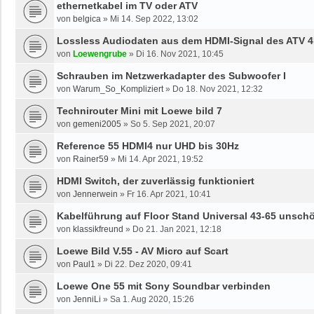
ethernetkabel im TV oder ATV
von
belgica
»
Mi 14. Sep 2022, 13:02
Lossless Audiodaten aus dem HDMI-Signal des ATV 
von
Loewengrube
»
Di 16. Nov 2021, 10:45
Schrauben im Netzwerkadapter des Subwoofer I
von
Warum_So_Kompliziert
»
Do 18. Nov 2021, 12:32
Technirouter Mini mit Loewe bild 7
von
gemeni2005
»
So 5. Sep 2021, 20:07
Reference 55 HDMI4 nur UHD bis 30Hz
von
Rainer59
»
Mi 14. Apr 2021, 19:52
HDMI Switch, der zuverlässig funktioniert
von
Jennerwein
»
Fr 16. Apr 2021, 10:41
Kabelführung auf Floor Stand Universal 43-65 unsch
von
klassikfreund
»
Do 21. Jan 2021, 12:18
Loewe Bild V.55 - AV Micro auf Scart
von
Paul1
»
Di 22. Dez 2020, 09:41
Loewe One 55 mit Sony Soundbar verbinden
von
JenniLi
»
Sa 1. Aug 2020, 15:26