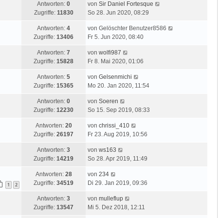
Antworten:
0
von
Sir Daniel Fortesque
Zugriffe:
11830
So 28. Jun 2020, 08:29
Antworten:
4
von
Gelöschter Benutzer8586
Zugriffe:
13406
Fr 5. Jun 2020, 08:40
Antworten:
7
von
wolfi987
Zugriffe:
15828
Fr 8. Mai 2020, 01:06
Antworten:
5
von
Gelsenmichi
Zugriffe:
15365
Mo 20. Jan 2020, 11:54
Antworten:
0
von
Soeren
Zugriffe:
12230
So 15. Sep 2019, 08:33
Antworten:
20
von
chrissi_410
Zugriffe:
26197
Fr 23. Aug 2019, 10:56
Antworten:
3
von
ws163
Zugriffe:
14219
So 28. Apr 2019, 11:49
Antworten:
28
von
234
Zugriffe:
34519
Di 29. Jan 2019, 09:36
1
2
Antworten:
3
von
mulleflup
Zugriffe:
13547
Mi 5. Dez 2018, 12:11