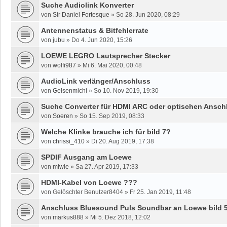
Suche Audiolink Konverter
von
Sir Daniel Fortesque
»
So 28. Jun 2020, 08:29
Antennenstatus & Bitfehlerrate
von
jubu
»
Do 4. Jun 2020, 15:26
LOEWE LEGRO Lautsprecher Stecker
von
wolfi987
»
Mi 6. Mai 2020, 00:48
AudioLink verlänger/Anschluss
von
Gelsenmichi
»
So 10. Nov 2019, 19:30
Suche Converter für HDMI ARC oder optischen Ansch
von
Soeren
»
So 15. Sep 2019, 08:33
Welche Klinke brauche ich für bild 7?
von
chrissi_410
»
Di 20. Aug 2019, 17:38
SPDIF Ausgang am Loewe
von
miwie
»
Sa 27. Apr 2019, 17:33
HDMI-Kabel von Loewe ???
von
Gelöschter Benutzer8404
»
Fr 25. Jan 2019, 11:48
Anschluss Bluesound Puls Soundbar an Loewe bild 
von
markus888
»
Mi 5. Dez 2018, 12:02