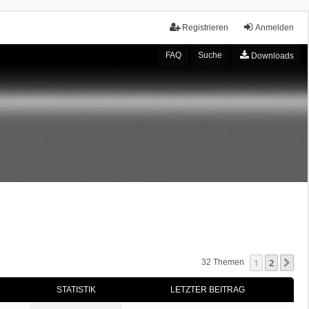
Registrieren
Anmelden
FAQ
Suche
Downloads
1
2
Nä
32 Themen
STATISTIK
LETZTER BEITRAG