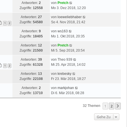
Antworten:
2
von
Pretch
Zugriffe:
12558
Mo 3. Dez 2018, 12:20
Antworten:
27
von
loeweliebhaber
Zugriffe:
54580
So 4. Nov 2018, 21:42
1
2
Antworten:
9
von
ws163
Zugriffe:
18405
Mo 1. Okt 2018, 20:35
Antworten:
12
von
Pretch
Zugriffe:
21500
Mi 5. Sep 2018, 20:54
Antworten:
39
von
Theo 939
Zugriffe:
61328
Mi 25. Apr 2018, 14:02
1
2
Antworten:
13
von
krebesky
Zugriffe:
22108
Fr 23. Mär 2018, 18:27
Antworten:
2
von
markjohan
Zugriffe:
13710
Di 6. Mär 2018, 08:28
1
2
Nä
32 Themen
Gehe Zu