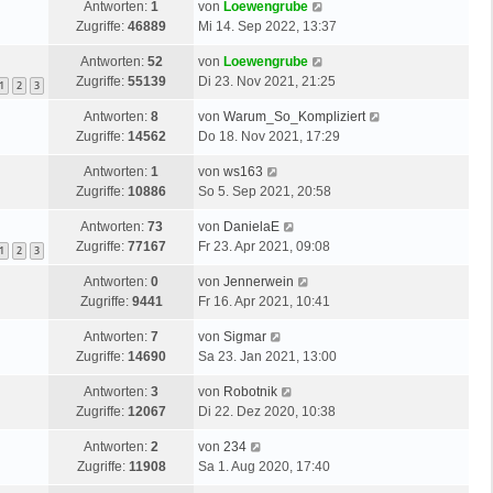
Antworten:
1
von
Loewengrube
Zugriffe:
46889
Mi 14. Sep 2022, 13:37
Antworten:
52
von
Loewengrube
Zugriffe:
55139
Di 23. Nov 2021, 21:25
1
2
3
Antworten:
8
von
Warum_So_Kompliziert
Zugriffe:
14562
Do 18. Nov 2021, 17:29
Antworten:
1
von
ws163
Zugriffe:
10886
So 5. Sep 2021, 20:58
Antworten:
73
von
DanielaE
Zugriffe:
77167
Fr 23. Apr 2021, 09:08
1
2
3
Antworten:
0
von
Jennerwein
Zugriffe:
9441
Fr 16. Apr 2021, 10:41
Antworten:
7
von
Sigmar
Zugriffe:
14690
Sa 23. Jan 2021, 13:00
Antworten:
3
von
Robotnik
Zugriffe:
12067
Di 22. Dez 2020, 10:38
Antworten:
2
von
234
Zugriffe:
11908
Sa 1. Aug 2020, 17:40