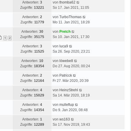
Antworten:
3
von
thomba62
Zugriffe:
13221
So 17. Jan 2021, 11:05
Antworten:
2
von
TurboThomas
Zugriffe:
11779
Mo 11. Jan 2021, 18:28
Antworten:
30
von
Pretch
Zugriffe:
35175
So 10. Jan 2021, 17:30
1
2
Antworten:
3
von
luca9
Zugriffe:
11525
Sa 26. Sep 2020, 23:21
Antworten:
10
von
löwebe8
Zugriffe:
18354
Do 27. Aug 2020, 00:24
Antworten:
2
von
Patricck
Zugriffe:
12164
Fr 27. Mär 2020, 20:39
Antworten:
4
von
HeinzStrehl
Zugriffe:
15029
Sa 14. Mär 2020, 18:19
Antworten:
4
von
mulleflup
Zugriffe:
14354
Do 9. Jan 2020, 08:48
Antworten:
1
von
ws163
Zugriffe:
12289
So 17. Nov 2019, 19:43