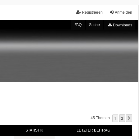
Registrieren
Anmelden
FAQ
Suche
Downloads
1
2
Nä
45 Themen
STATISTIK
LETZTER BEITRAG