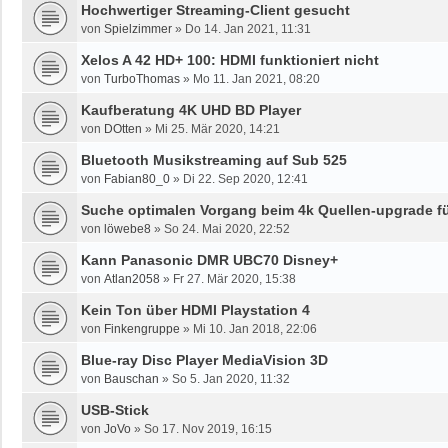
Hochwertiger Streaming-Client gesucht
von
Spielzimmer
»
Do 14. Jan 2021, 11:31
Xelos A 42 HD+ 100: HDMI funktioniert nicht
von
TurboThomas
»
Mo 11. Jan 2021, 08:20
Kaufberatung 4K UHD BD Player
von
DOtten
»
Mi 25. Mär 2020, 14:21
Bluetooth Musikstreaming auf Sub 525
von
Fabian80_0
»
Di 22. Sep 2020, 12:41
Suche optimalen Vorgang beim 4k Quellen-upgrade fü
von
löwebe8
»
So 24. Mai 2020, 22:52
Kann Panasonic DMR UBC70 Disney+
von
Atlan2058
»
Fr 27. Mär 2020, 15:38
Kein Ton über HDMI Playstation 4
von
Finkengruppe
»
Mi 10. Jan 2018, 22:06
Blue-ray Disc Player MediaVision 3D
von
Bauschan
»
So 5. Jan 2020, 11:32
USB-Stick
von
JoVo
»
So 17. Nov 2019, 16:15