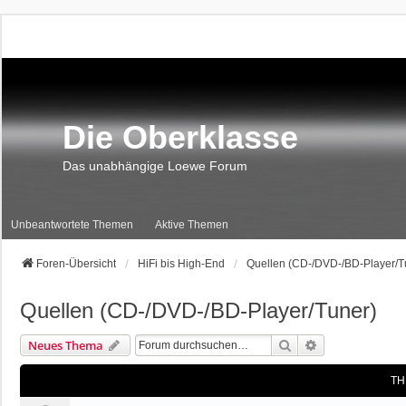
Die Oberklasse
Das unabhängige Loewe Forum
Unbeantwortete Themen
Aktive Themen
Foren-Übersicht
HiFi bis High-End
Quellen (CD-/DVD-/BD-Player/T
Quellen (CD-/DVD-/BD-Player/Tuner)
Suche
Erweiterte Suc
Neues Thema
TH