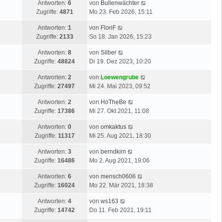
Antworten:
6
von
Bullenwächter
Zugriffe:
4871
Mo 23. Feb 2026, 15:11
Antworten:
1
von
FloriF
Zugriffe:
2133
So 18. Jan 2026, 15:23
Antworten:
8
von
Silber
Zugriffe:
48824
Di 19. Dez 2023, 10:20
Antworten:
2
von
Loewengrube
Zugriffe:
27497
Mi 24. Mai 2023, 09:52
Antworten:
2
von
HoTheBe
Zugriffe:
17386
Mi 27. Okt 2021, 11:08
Antworten:
0
von
omkaktus
Zugriffe:
11317
Mi 25. Aug 2021, 18:30
Antworten:
3
von
berndkim
Zugriffe:
16486
Mo 2. Aug 2021, 19:06
Antworten:
6
von
mensch0606
Zugriffe:
16024
Mo 22. Mär 2021, 18:38
Antworten:
4
von
ws163
Zugriffe:
14742
Do 11. Feb 2021, 19:11