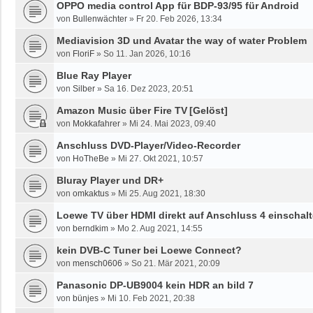
OPPO media control App für BDP-93/95 für Android
von
Bullenwächter
»
Fr 20. Feb 2026, 13:34
Mediavision 3D und Avatar the way of water Problem
von
FloriF
»
So 11. Jan 2026, 10:16
Blue Ray Player
von
Silber
»
Sa 16. Dez 2023, 20:51
Amazon Music über Fire TV
[Gelöst]
von
Mokkafahrer
»
Mi 24. Mai 2023, 09:40
Anschluss DVD-Player/Video-Recorder
von
HoTheBe
»
Mi 27. Okt 2021, 10:57
Bluray Player und DR+
von
omkaktus
»
Mi 25. Aug 2021, 18:30
Loewe TV über HDMI direkt auf Anschluss 4 einschal
von
berndkim
»
Mo 2. Aug 2021, 14:55
kein DVB-C Tuner bei Loewe Connect?
von
mensch0606
»
So 21. Mär 2021, 20:09
Panasonic DP-UB9004 kein HDR an bild 7
von
bünjes
»
Mi 10. Feb 2021, 20:38