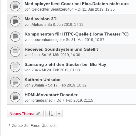
Mediaplayer liest Cover bei Flac-Dateien nicht aus
von
Gelöschter Benutzer8404
»
Di 11. Jun 2019, 19:35
Mediavision 3D
von
Alphaq
»
Sa 8. Jun 2019, 17:19
Komponenten für HTPC-Quelle (Home Theater PC)
von
Loewenbaendiger
»
So 31. Mär 2019, 10:57
Receiver, Soundsystem und Satellit
von
fulo
»
Sa 16. Mär 2019, 14:30
Samsung zieht den Stecker bei Blu-Ray
von
234
»
Mi 20. Feb 2019, 01:03
Kathrein Unikabel
von
20mala
»
So 17. Feb 2019, 10:32
HDMI-Movustar+ Decoder
von
jorgedeanso
»
Do 7. Feb 2019, 21:15
Neues Thema
Zurück Zur Foren-Übersicht