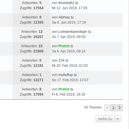
Antworten:
5
von
thomba62
Zugriffe:
17554
Mi 12. Jun 2019, 17:05
Antworten:
0
von
Alphaq
Zugriffe:
12305
Sa 8. Jun 2019, 17:19
Antworten:
12
von
Loewenbaendiger
Zugriffe:
20207
So 7. Apr 2019, 09:50
Antworten:
15
von
Pretch
Zugriffe:
21908
Sa 6. Apr 2019, 08:14
Antworten:
0
von
234
Zugriffe:
12181
Mi 20. Feb 2019, 01:03
Antworten:
1
von
mulleflup
Zugriffe:
12271
So 17. Feb 2019, 12:07
Antworten:
8
von
Pretch
Zugriffe:
17094
Fr 8. Feb 2019, 19:18
1
2
Nä
45 Themen
Gehe Zu