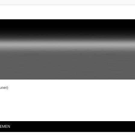
uner)
he
EMEN