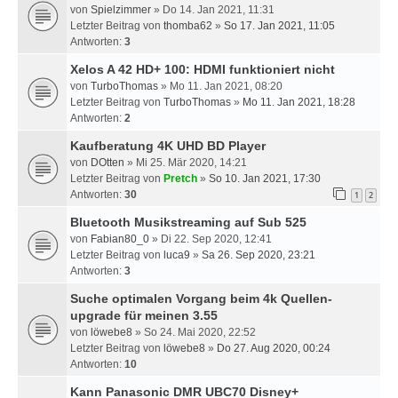
von
Spielzimmer
» Do 14. Jan 2021, 11:31
Letzter Beitrag von
thomba62
»
So 17. Jan 2021, 11:05
Antworten:
3
Xelos A 42 HD+ 100: HDMI funktioniert nicht
von
TurboThomas
» Mo 11. Jan 2021, 08:20
Letzter Beitrag von
TurboThomas
»
Mo 11. Jan 2021, 18:28
Antworten:
2
Kaufberatung 4K UHD BD Player
von
DOtten
» Mi 25. Mär 2020, 14:21
Letzter Beitrag von
Pretch
»
So 10. Jan 2021, 17:30
Antworten:
30
1
2
Bluetooth Musikstreaming auf Sub 525
von
Fabian80_0
» Di 22. Sep 2020, 12:41
Letzter Beitrag von
luca9
»
Sa 26. Sep 2020, 23:21
Antworten:
3
Suche optimalen Vorgang beim 4k Quellen-
upgrade für meinen 3.55
von
löwebe8
» So 24. Mai 2020, 22:52
Letzter Beitrag von
löwebe8
»
Do 27. Aug 2020, 00:24
Antworten:
10
Kann Panasonic DMR UBC70 Disney+