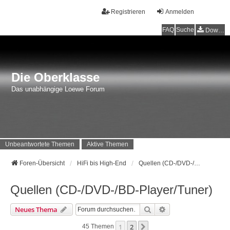
Registrieren
Anmelden
FAQ
Suche
Downloads
Die Oberklasse
Das unabhängige Loewe Forum
Unbeantwortete Themen
Aktive Themen
Foren-Übersicht
HiFi bis High-End
Quellen (CD-/DVD-/BD-Player/Tuner)
Quellen (CD-/DVD-/BD-Player/Tuner)
Suche
Erweiterte Suche
Neues Thema
1
2
Nächste
45 Themen