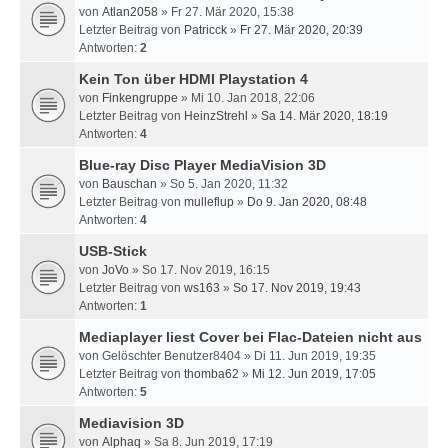
von
Atlan2058
» Fr 27. Mär 2020, 15:38
Letzter Beitrag von
Patricck
»
Fr 27. Mär 2020, 20:39
Antworten:
2
Kein Ton über HDMI Playstation 4
von
Finkengruppe
» Mi 10. Jan 2018, 22:06
Letzter Beitrag von
HeinzStrehl
»
Sa 14. Mär 2020, 18:19
Antworten:
4
Blue-ray Disc Player MediaVision 3D
von
Bauschan
» So 5. Jan 2020, 11:32
Letzter Beitrag von
mulleflup
»
Do 9. Jan 2020, 08:48
Antworten:
4
USB-Stick
von
JoVo
» So 17. Nov 2019, 16:15
Letzter Beitrag von
ws163
»
So 17. Nov 2019, 19:43
Antworten:
1
Mediaplayer liest Cover bei Flac-Dateien nicht aus
von
Gelöschter Benutzer8404
» Di 11. Jun 2019, 19:35
Letzter Beitrag von
thomba62
»
Mi 12. Jun 2019, 17:05
Antworten:
5
Mediavision 3D
von
Alphaq
» Sa 8. Jun 2019, 17:19