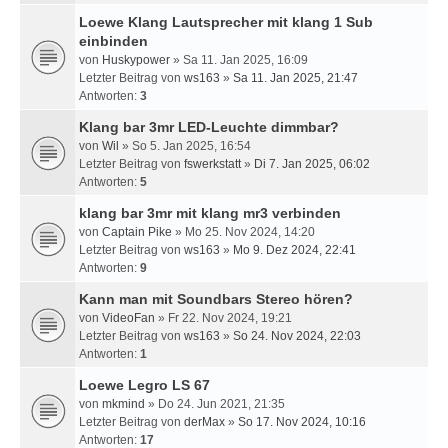
Loewe Klang Lautsprecher mit klang 1 Sub
einbinden
von
Huskypower
» Sa 11. Jan 2025, 16:09
Letzter Beitrag von
ws163
»
Sa 11. Jan 2025, 21:47
Antworten:
3
Klang bar 3mr LED-Leuchte dimmbar?
von
Wil
» So 5. Jan 2025, 16:54
Letzter Beitrag von
fswerkstatt
»
Di 7. Jan 2025, 06:02
Antworten:
5
klang bar 3mr mit klang mr3 verbinden
von
Captain Pike
» Mo 25. Nov 2024, 14:20
Letzter Beitrag von
ws163
»
Mo 9. Dez 2024, 22:41
Antworten:
9
Kann man mit Soundbars Stereo hören?
von
VideoFan
» Fr 22. Nov 2024, 19:21
Letzter Beitrag von
ws163
»
So 24. Nov 2024, 22:03
Antworten:
1
Loewe Legro LS 67
von
mkmind
» Do 24. Jun 2021, 21:35
Letzter Beitrag von
derMax
»
So 17. Nov 2024, 10:16
Antworten:
17