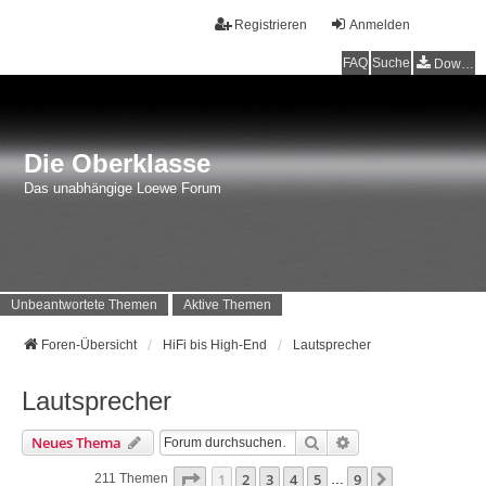
Registrieren
Anmelden
FAQ
Suche
Downloads
Die Oberklasse
Das unabhängige Loewe Forum
Unbeantwortete Themen
Aktive Themen
Foren-Übersicht
HiFi bis High-End
Lautsprecher
Lautsprecher
Suche
Erweiterte Suche
Neues Thema
Seite
1
Von
9
1
2
3
4
5
9
Nächste
211 Themen
…