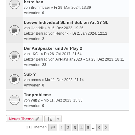
betreiben
von
Brummbaer
» Fr 29. Mär 2024, 13:39
Antworten:
0
Loewe Individual SL mit Sub an Art 37 SL
von
Hendrik
» Mi 6. Dez 2023, 19:26
Letzter Beitrag von
Hendrik
»
Di 2. Jan 2024, 12:12
Antworten:
2
Der AirSpeaker und AirPlay 2
von
_KC_
» Do 26. Okt 2017, 21:54
Letzter Beitrag von
AirPlayFan2023
»
Sa 23. Dez 2023, 18:11
Antworten:
23
Sub ?
von
brems
» Mo 11. Dez 2023, 21:14
Antworten:
0
Tonprobleme
von
Witti2
» Mo 11. Dez 2023, 15:33
Antworten:
0
Neues Thema
Seite
1
Von
9
1
2
3
4
5
9
Nächste
211 Themen
…