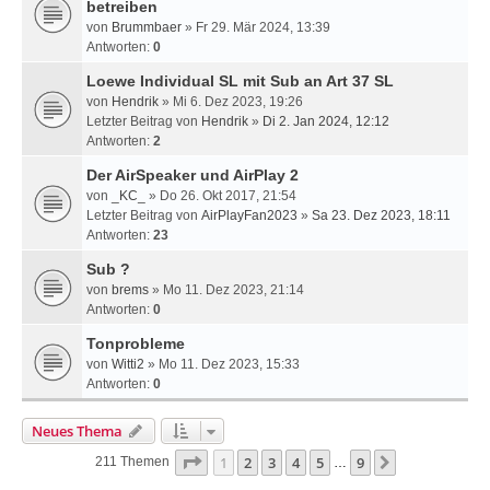
betreiben
von
Brummbaer
» Fr 29. Mär 2024, 13:39
Antworten:
0
Loewe Individual SL mit Sub an Art 37 SL
von
Hendrik
» Mi 6. Dez 2023, 19:26
Letzter Beitrag von
Hendrik
»
Di 2. Jan 2024, 12:12
Antworten:
2
Der AirSpeaker und AirPlay 2
von
_KC_
» Do 26. Okt 2017, 21:54
Letzter Beitrag von
AirPlayFan2023
»
Sa 23. Dez 2023, 18:11
Antworten:
23
Sub ?
von
brems
» Mo 11. Dez 2023, 21:14
Antworten:
0
Tonprobleme
von
Witti2
» Mo 11. Dez 2023, 15:33
Antworten:
0
Neues Thema
Seite
1
Von
9
1
2
3
4
5
9
Nächste
211 Themen
…