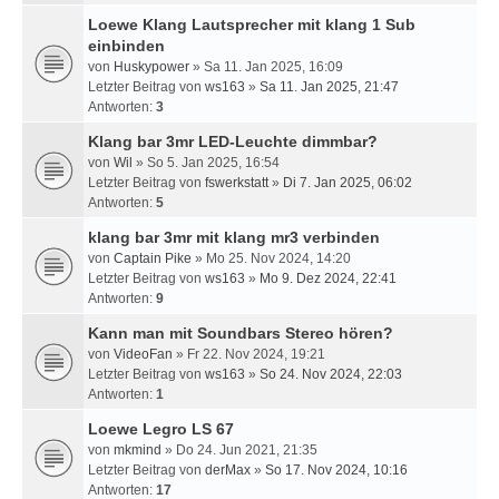
Loewe Klang Lautsprecher mit klang 1 Sub
einbinden
von
Huskypower
» Sa 11. Jan 2025, 16:09
Letzter Beitrag von
ws163
»
Sa 11. Jan 2025, 21:47
Antworten:
3
Klang bar 3mr LED-Leuchte dimmbar?
von
Wil
» So 5. Jan 2025, 16:54
Letzter Beitrag von
fswerkstatt
»
Di 7. Jan 2025, 06:02
Antworten:
5
klang bar 3mr mit klang mr3 verbinden
von
Captain Pike
» Mo 25. Nov 2024, 14:20
Letzter Beitrag von
ws163
»
Mo 9. Dez 2024, 22:41
Antworten:
9
Kann man mit Soundbars Stereo hören?
von
VideoFan
» Fr 22. Nov 2024, 19:21
Letzter Beitrag von
ws163
»
So 24. Nov 2024, 22:03
Antworten:
1
Loewe Legro LS 67
von
mkmind
» Do 24. Jun 2021, 21:35
Letzter Beitrag von
derMax
»
So 17. Nov 2024, 10:16
Antworten:
17