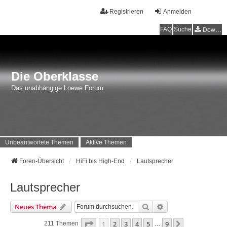
Registrieren
Anmelden
FAQ
Suche
Downloads
Die Oberklasse
Das unabhängige Loewe Forum
Unbeantwortete Themen
Aktive Themen
Foren-Übersicht
HiFi bis High-End
Lautsprecher
Lautsprecher
Suche
Erweiterte Suche
Neues Thema
Seite
1
Von
9
1
2
3
4
5
9
Nächste
211 Themen
…