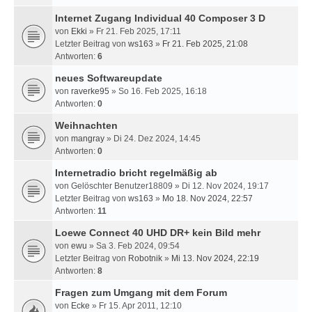
Internet Zugang Individual 40 Composer 3 D
von
Ekki
» Fr 21. Feb 2025, 17:11
Letzter Beitrag von
ws163
»
Fr 21. Feb 2025, 21:08
Antworten:
6
neues Softwareupdate
von
raverke95
» So 16. Feb 2025, 16:18
Antworten:
0
Weihnachten
von
mangray
» Di 24. Dez 2024, 14:45
Antworten:
0
Internetradio bricht regelmäßig ab
von
Gelöschter Benutzer18809
» Di 12. Nov 2024, 19:17
Letzter Beitrag von
ws163
»
Mo 18. Nov 2024, 22:57
Antworten:
11
Loewe Connect 40 UHD DR+ kein Bild mehr
von
ewu
» Sa 3. Feb 2024, 09:54
Letzter Beitrag von
Robotnik
»
Mi 13. Nov 2024, 22:19
Antworten:
8
Fragen zum Umgang mit dem Forum
von
Ecke
» Fr 15. Apr 2011, 12:10