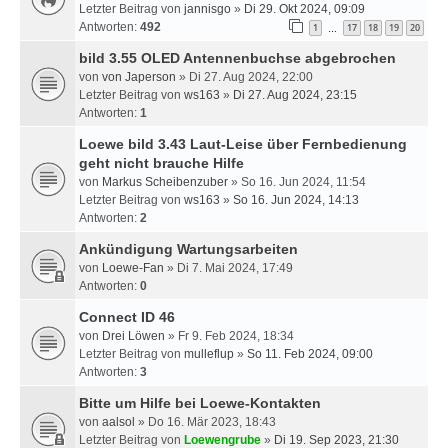
Letzter Beitrag von
jannisgo
»
Di 29. Okt 2024, 09:09
Antworten:
492
1
17
18
19
20
…
bild 3.55 OLED Antennenbuchse abgebrochen
von
von Japerson
» Di 27. Aug 2024, 22:00
Letzter Beitrag von
ws163
»
Di 27. Aug 2024, 23:15
Antworten:
1
Loewe bild 3.43 Laut-Leise über Fernbedienung
geht nicht brauche Hilfe
von
Markus Scheibenzuber
» So 16. Jun 2024, 11:54
Letzter Beitrag von
ws163
»
So 16. Jun 2024, 14:13
Antworten:
2
Ankündigung Wartungsarbeiten
von
Loewe-Fan
» Di 7. Mai 2024, 17:49
Antworten:
0
Connect ID 46
von
Drei Löwen
» Fr 9. Feb 2024, 18:34
Letzter Beitrag von
mulleflup
»
So 11. Feb 2024, 09:00
Antworten:
3
Bitte um Hilfe bei Loewe-Kontakten
von
aalsol
» Do 16. Mär 2023, 18:43
Letzter Beitrag von
Loewengrube
»
Di 19. Sep 2023, 21:30