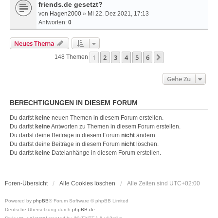
friends.de gesetzt?
von
Hagen2000
» Mi 22. Dez 2021, 17:13
Antworten:
0
Neues Thema
1
2
3
4
5
6
Nächste
148 Themen
Gehe Zu
BERECHTIGUNGEN IN DIESEM FORUM
Du darfst
keine
neuen Themen in diesem Forum erstellen.
Du darfst
keine
Antworten zu Themen in diesem Forum erstellen.
Du darfst deine Beiträge in diesem Forum
nicht
ändern.
Du darfst deine Beiträge in diesem Forum
nicht
löschen.
Du darfst
keine
Dateianhänge in diesem Forum erstellen.
Foren-Übersicht
Alle Cookies löschen
Alle Zeiten sind
UTC+02:00
Powered by
phpBB
® Forum Software © phpBB Limited
Deutsche Übersetzung durch
phpBB.de