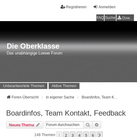
Registrieren
Anmelden
FAQ
Suche
Downloads
Die Oberklasse
Das unabhängige Loewe Forum
Unbeantwortete Themen
Aktive Themen
Foren-Übersicht
in eigener Sache
Boardinfos, Team Kontakt, Feedback
Boardinfos, Team Kontakt, Feedback
Suche
Erweiterte Suche
Neues Thema
1
2
3
4
5
6
Nächste
148 Themen