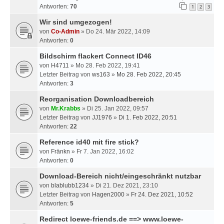
Antworten:
70
1
2
3
Wir sind umgezogen!
von
Co-Admin
» Do 24. Mär 2022, 14:09
Antworten:
0
Bildschirm flackert Connect ID46
von
H4711
» Mo 28. Feb 2022, 19:41
Letzter Beitrag von
ws163
»
Mo 28. Feb 2022, 20:45
Antworten:
3
Reorganisation Downloadbereich
von
Mr.Krabbs
» Di 25. Jan 2022, 09:57
Letzter Beitrag von
JJ1976
»
Di 1. Feb 2022, 20:51
Antworten:
22
Reference id40 mit fire stick?
von
Fränkn
» Fr 7. Jan 2022, 16:02
Antworten:
0
Download-Bereich nicht/eingeschränkt nutzbar
von
blablubb1234
» Di 21. Dez 2021, 23:10
Letzter Beitrag von
Hagen2000
»
Fr 24. Dez 2021, 10:52
Antworten:
5
Redirect loewe-friends.de ==> www.loewe-