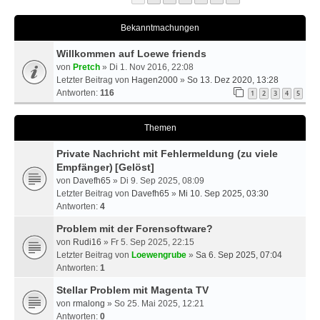
Bekanntmachungen
Willkommen auf Loewe friends
von
Pretch
» Di 1. Nov 2016, 22:08
Letzter Beitrag von
Hagen2000
»
So 13. Dez 2020, 13:28
Antworten:
116
1
2
3
4
5
Themen
Private Nachricht mit Fehlermeldung (zu viele
Empfänger)
[Gelöst]
von
Davefh65
» Di 9. Sep 2025, 08:09
Letzter Beitrag von
Davefh65
»
Mi 10. Sep 2025, 03:30
Antworten:
4
Problem mit der Forensoftware?
von
Rudi16
» Fr 5. Sep 2025, 22:15
Letzter Beitrag von
Loewengrube
»
Sa 6. Sep 2025, 07:04
Antworten:
1
Stellar Problem mit Magenta TV
von
rmalong
» So 25. Mai 2025, 12:21
Antworten:
0