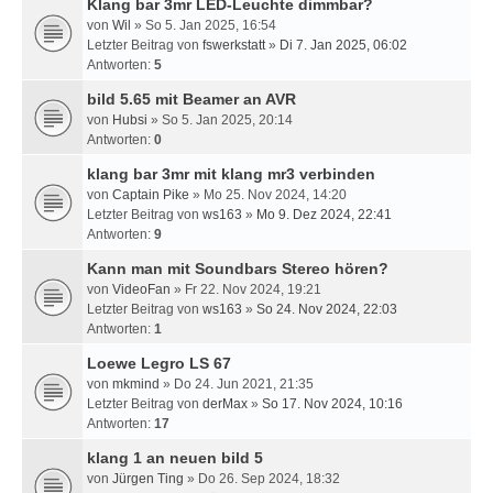
Klang bar 3mr LED-Leuchte dimmbar?
von
Wil
» So 5. Jan 2025, 16:54
Letzter Beitrag von
fswerkstatt
»
Di 7. Jan 2025, 06:02
Antworten:
5
bild 5.65 mit Beamer an AVR
von
Hubsi
» So 5. Jan 2025, 20:14
Antworten:
0
klang bar 3mr mit klang mr3 verbinden
von
Captain Pike
» Mo 25. Nov 2024, 14:20
Letzter Beitrag von
ws163
»
Mo 9. Dez 2024, 22:41
Antworten:
9
Kann man mit Soundbars Stereo hören?
von
VideoFan
» Fr 22. Nov 2024, 19:21
Letzter Beitrag von
ws163
»
So 24. Nov 2024, 22:03
Antworten:
1
Loewe Legro LS 67
von
mkmind
» Do 24. Jun 2021, 21:35
Letzter Beitrag von
derMax
»
So 17. Nov 2024, 10:16
Antworten:
17
klang 1 an neuen bild 5
von
Jürgen Ting
» Do 26. Sep 2024, 18:32