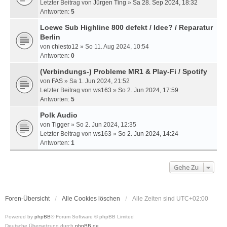
Letzter Beitrag von
Jürgen Ting
»
Sa 28. Sep 2024, 18:32
Antworten:
5
Loewe Sub Highline 800 defekt / Idee? / Reparatur
Berlin
von
chiesto12
» So 11. Aug 2024, 10:54
Antworten:
0
(Verbindungs-) Probleme MR1 & Play-Fi / Spotify
von
FAS
» Sa 1. Jun 2024, 21:52
Letzter Beitrag von
ws163
»
So 2. Jun 2024, 17:59
Antworten:
5
Polk Audio
von
Tigger
» So 2. Jun 2024, 12:35
Letzter Beitrag von
ws163
»
So 2. Jun 2024, 14:24
Antworten:
1
Gehe Zu
Foren-Übersicht
Alle Cookies löschen
Alle Zeiten sind
UTC+02:00
Powered by
phpBB
® Forum Software © phpBB Limited
Deutsche Übersetzung durch
phpBB.de