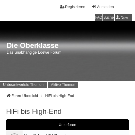
Registrieren
Anmelden
FAQ
Suche
Downloads
Die Oberklasse
Das unabhängige Loewe Forum
Unbeantwortete Themen
Aktive Themen
Foren-Übersicht
HiFi bis High-End
HiFi bis High-End
Unterforen