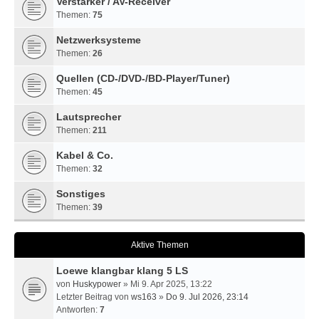
Verstärker / AV-Receiver
Themen:
75
Netzwerksysteme
Themen:
26
Quellen (CD-/DVD-/BD-Player/Tuner)
Themen:
45
Lautsprecher
Themen:
211
Kabel & Co.
Themen:
32
Sonstiges
Themen:
39
Aktive Themen
Loewe klangbar klang 5 LS
von
Huskypower
» Mi 9. Apr 2025, 13:22
Letzter Beitrag von
ws163
»
Do 9. Jul 2026, 23:14
Antworten:
7