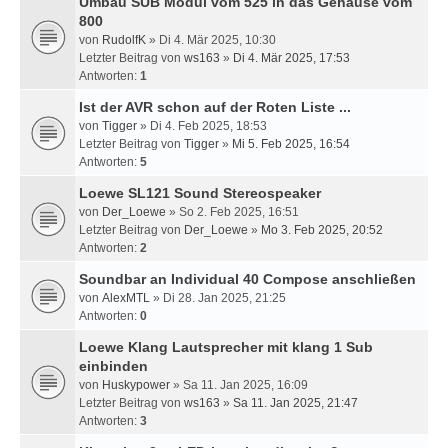
Umbau SUB Modul vom 525 in das Gehäuse vom
800
von
RudolfK
» Di 4. Mär 2025, 10:30
Letzter Beitrag von
ws163
»
Di 4. Mär 2025, 17:53
Antworten:
1
Ist der AVR schon auf der Roten Liste ...
von
Tigger
» Di 4. Feb 2025, 18:53
Letzter Beitrag von
Tigger
»
Mi 5. Feb 2025, 16:54
Antworten:
5
Loewe SL121 Sound Stereospeaker
von
Der_Loewe
» So 2. Feb 2025, 16:51
Letzter Beitrag von
Der_Loewe
»
Mo 3. Feb 2025, 20:52
Antworten:
2
Soundbar an Individual 40 Compose anschließen
von
AlexMTL
» Di 28. Jan 2025, 21:25
Antworten:
0
Loewe Klang Lautsprecher mit klang 1 Sub
einbinden
von
Huskypower
» Sa 11. Jan 2025, 16:09
Letzter Beitrag von
ws163
»
Sa 11. Jan 2025, 21:47
Antworten:
3