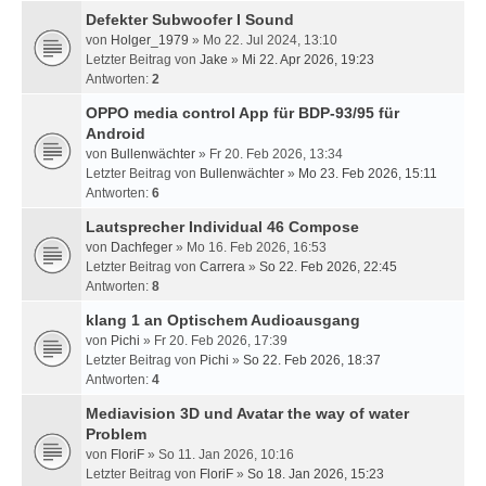
Defekter Subwoofer I Sound
von
Holger_1979
» Mo 22. Jul 2024, 13:10
Letzter Beitrag von
Jake
»
Mi 22. Apr 2026, 19:23
Antworten:
2
OPPO media control App für BDP-93/95 für
Android
von
Bullenwächter
» Fr 20. Feb 2026, 13:34
Letzter Beitrag von
Bullenwächter
»
Mo 23. Feb 2026, 15:11
Antworten:
6
Lautsprecher Individual 46 Compose
von
Dachfeger
» Mo 16. Feb 2026, 16:53
Letzter Beitrag von
Carrera
»
So 22. Feb 2026, 22:45
Antworten:
8
klang 1 an Optischem Audioausgang
von
Pichi
» Fr 20. Feb 2026, 17:39
Letzter Beitrag von
Pichi
»
So 22. Feb 2026, 18:37
Antworten:
4
Mediavision 3D und Avatar the way of water
Problem
von
FloriF
» So 11. Jan 2026, 10:16
Letzter Beitrag von
FloriF
»
So 18. Jan 2026, 15:23