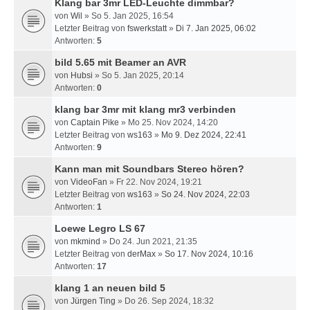
Klang bar 3mr LED-Leuchte dimmbar?
von
Wil
» So 5. Jan 2025, 16:54
Letzter Beitrag von
fswerkstatt
»
Di 7. Jan 2025, 06:02
Antworten:
5
bild 5.65 mit Beamer an AVR
von
Hubsi
» So 5. Jan 2025, 20:14
Antworten:
0
klang bar 3mr mit klang mr3 verbinden
von
Captain Pike
» Mo 25. Nov 2024, 14:20
Letzter Beitrag von
ws163
»
Mo 9. Dez 2024, 22:41
Antworten:
9
Kann man mit Soundbars Stereo hören?
von
VideoFan
» Fr 22. Nov 2024, 19:21
Letzter Beitrag von
ws163
»
So 24. Nov 2024, 22:03
Antworten:
1
Loewe Legro LS 67
von
mkmind
» Do 24. Jun 2021, 21:35
Letzter Beitrag von
derMax
»
So 17. Nov 2024, 10:16
Antworten:
17
klang 1 an neuen bild 5
von
Jürgen Ting
» Do 26. Sep 2024, 18:32