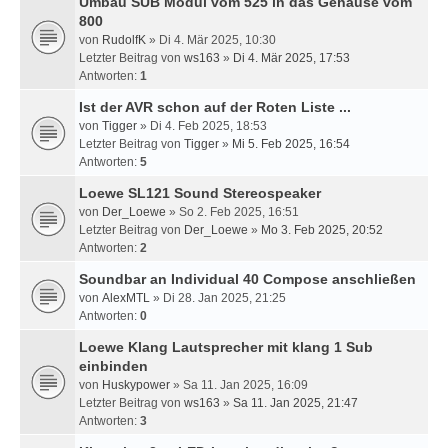
Umbau SUB Modul vom 525 in das Gehäuse vom
800
von
RudolfK
» Di 4. Mär 2025, 10:30
Letzter Beitrag von
ws163
»
Di 4. Mär 2025, 17:53
Antworten:
1
Ist der AVR schon auf der Roten Liste ...
von
Tigger
» Di 4. Feb 2025, 18:53
Letzter Beitrag von
Tigger
»
Mi 5. Feb 2025, 16:54
Antworten:
5
Loewe SL121 Sound Stereospeaker
von
Der_Loewe
» So 2. Feb 2025, 16:51
Letzter Beitrag von
Der_Loewe
»
Mo 3. Feb 2025, 20:52
Antworten:
2
Soundbar an Individual 40 Compose anschließen
von
AlexMTL
» Di 28. Jan 2025, 21:25
Antworten:
0
Loewe Klang Lautsprecher mit klang 1 Sub
einbinden
von
Huskypower
» Sa 11. Jan 2025, 16:09
Letzter Beitrag von
ws163
»
Sa 11. Jan 2025, 21:47
Antworten:
3