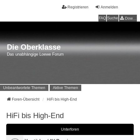
Registrieren
Anmelden
FAQ
Suche
Downloads
Die Oberklasse
Das unabhängige Loewe Forum
Unbeantwortete Themen
Aktive Themen
Foren-Übersicht
HiFi bis High-End
HiFi bis High-End
Unterforen