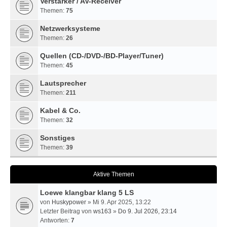
Verstärker / AV-Receiver
Themen:
75
Netzwerksysteme
Themen:
26
Quellen (CD-/DVD-/BD-Player/Tuner)
Themen:
45
Lautsprecher
Themen:
211
Kabel & Co.
Themen:
32
Sonstiges
Themen:
39
Aktive Themen
Loewe klangbar klang 5 LS
von
Huskypower
» Mi 9. Apr 2025, 13:22
Letzter Beitrag von
ws163
»
Do 9. Jul 2026, 23:14
Antworten:
7