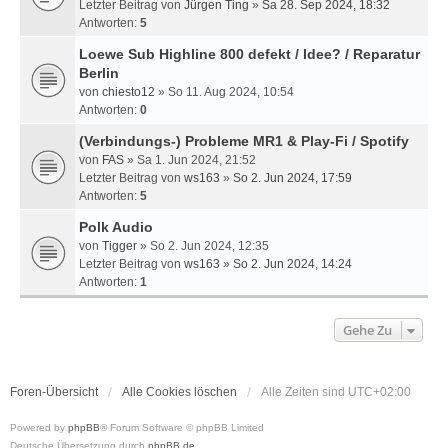
Letzter Beitrag von
Jürgen Ting
»
Sa 28. Sep 2024, 18:32
Antworten:
5
Loewe Sub Highline 800 defekt / Idee? / Reparatur
Berlin
von
chiesto12
» So 11. Aug 2024, 10:54
Antworten:
0
(Verbindungs-) Probleme MR1 & Play-Fi / Spotify
von
FAS
» Sa 1. Jun 2024, 21:52
Letzter Beitrag von
ws163
»
So 2. Jun 2024, 17:59
Antworten:
5
Polk Audio
von
Tigger
» So 2. Jun 2024, 12:35
Letzter Beitrag von
ws163
»
So 2. Jun 2024, 14:24
Antworten:
1
Gehe Zu
Foren-Übersicht
Alle Cookies löschen
Alle Zeiten sind
UTC+02:00
Powered by
phpBB
® Forum Software © phpBB Limited
Deutsche Übersetzung durch
phpBB.de