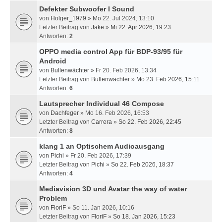
Defekter Subwoofer I Sound
von
Holger_1979
» Mo 22. Jul 2024, 13:10
Letzter Beitrag von
Jake
»
Mi 22. Apr 2026, 19:23
Antworten:
2
OPPO media control App für BDP-93/95 für
Android
von
Bullenwächter
» Fr 20. Feb 2026, 13:34
Letzter Beitrag von
Bullenwächter
»
Mo 23. Feb 2026, 15:11
Antworten:
6
Lautsprecher Individual 46 Compose
von
Dachfeger
» Mo 16. Feb 2026, 16:53
Letzter Beitrag von
Carrera
»
So 22. Feb 2026, 22:45
Antworten:
8
klang 1 an Optischem Audioausgang
von
Pichi
» Fr 20. Feb 2026, 17:39
Letzter Beitrag von
Pichi
»
So 22. Feb 2026, 18:37
Antworten:
4
Mediavision 3D und Avatar the way of water
Problem
von
FloriF
» So 11. Jan 2026, 10:16
Letzter Beitrag von
FloriF
»
So 18. Jan 2026, 15:23