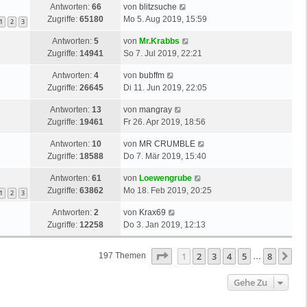
Antworten:
66
von
blitzsuche
Zugriffe:
65180
Mo 5. Aug 2019, 15:59
1
2
3
Antworten:
5
von
Mr.Krabbs
Zugriffe:
14941
So 7. Jul 2019, 22:21
Antworten:
4
von
bubffm
Zugriffe:
26645
Di 11. Jun 2019, 22:05
Antworten:
13
von
mangray
Zugriffe:
19461
Fr 26. Apr 2019, 18:56
Antworten:
10
von
MR CRUMBLE
Zugriffe:
18588
Do 7. Mär 2019, 15:40
Antworten:
61
von
Loewengrube
Zugriffe:
63862
Mo 18. Feb 2019, 20:25
1
2
3
Antworten:
2
von
Krax69
Zugriffe:
12258
Do 3. Jan 2019, 12:13
Seite
1
Von
8
1
2
3
4
5
8
Nä
197 Themen
…
Gehe Zu