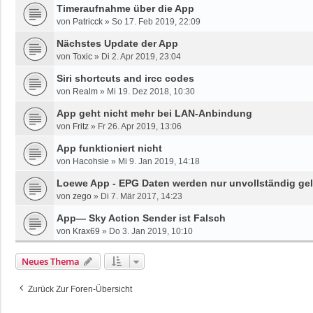
Timeraufnahme über die App
von
Patricck
»
So 17. Feb 2019, 22:09
Nächstes Update der App
von
Toxic
»
Di 2. Apr 2019, 23:04
Siri shortcuts and ircc codes
von
Realm
»
Mi 19. Dez 2018, 10:30
App geht nicht mehr bei LAN-Anbindung
von
Fritz
»
Fr 26. Apr 2019, 13:06
App funktioniert nicht
von
Hacohsie
»
Mi 9. Jan 2019, 14:18
Loewe App - EPG Daten werden nur unvollständig ge
von
zego
»
Di 7. Mär 2017, 14:23
App— Sky Action Sender ist Falsch
von
Krax69
»
Do 3. Jan 2019, 10:10
Neues Thema
Zurück Zur Foren-Übersicht