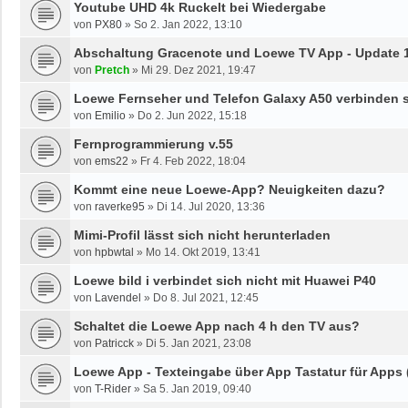
Youtube UHD 4k Ruckelt bei Wiedergabe
von
PX80
»
So 2. Jan 2022, 13:10
Abschaltung Gracenote und Loewe TV App - Update 1
von
Pretch
»
Mi 29. Dez 2021, 19:47
Loewe Fernseher und Telefon Galaxy A50 verbinden s
von
Emilio
»
Do 2. Jun 2022, 15:18
Fernprogrammierung v.55
von
ems22
»
Fr 4. Feb 2022, 18:04
Kommt eine neue Loewe-App? Neuigkeiten dazu?
von
raverke95
»
Di 14. Jul 2020, 13:36
Mimi-Profil lässt sich nicht herunterladen
von
hpbwtal
»
Mo 14. Okt 2019, 13:41
Loewe bild i verbindet sich nicht mit Huawei P40
von
Lavendel
»
Do 8. Jul 2021, 12:45
Schaltet die Loewe App nach 4 h den TV aus?
von
Patricck
»
Di 5. Jan 2021, 23:08
Loewe App - Texteingabe über App Tastatur für Apps (z
von
T-Rider
»
Sa 5. Jan 2019, 09:40