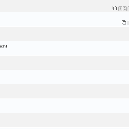
1
2
icht