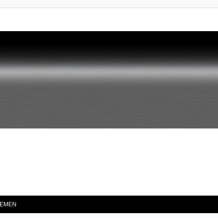
he
EMEN