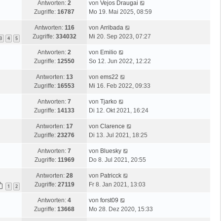
Antworten:
2
von
Vejos Draugai
Zugriffe:
16787
Mo 19. Mai 2025, 08:59
Antworten:
116
von
Arribada
Zugriffe:
334032
Mi 20. Sep 2023, 07:27
3
4
5
Antworten:
2
von
Emilio
Zugriffe:
12550
So 12. Jun 2022, 12:22
Antworten:
13
von
ems22
Zugriffe:
16553
Mi 16. Feb 2022, 09:33
Antworten:
7
von
Tjarko
Zugriffe:
14133
Di 12. Okt 2021, 16:24
Antworten:
17
von
Clarence
Zugriffe:
23276
Di 13. Jul 2021, 18:25
Antworten:
7
von
Bluesky
Zugriffe:
11969
Do 8. Jul 2021, 20:55
Antworten:
28
von
Patricck
Zugriffe:
27119
Fr 8. Jan 2021, 13:03
1
2
Antworten:
4
von
forst09
Zugriffe:
13668
Mo 28. Dez 2020, 15:33