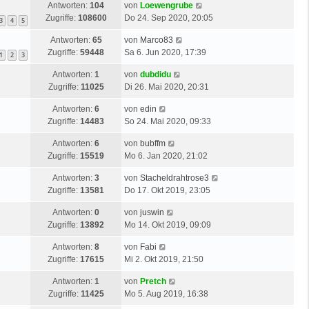
Antworten:
104
von
Loewengrube
Zugriffe:
108600
Do 24. Sep 2020, 20:05
3
4
5
Antworten:
65
von
Marco83
Zugriffe:
59448
Sa 6. Jun 2020, 17:39
1
2
3
Antworten:
1
von
dubdidu
Zugriffe:
11025
Di 26. Mai 2020, 20:31
Antworten:
6
von
edin
Zugriffe:
14483
So 24. Mai 2020, 09:33
Antworten:
6
von
bubffm
Zugriffe:
15519
Mo 6. Jan 2020, 21:02
Antworten:
3
von
Stacheldrahtrose3
Zugriffe:
13581
Do 17. Okt 2019, 23:05
Antworten:
0
von
juswin
Zugriffe:
13892
Mo 14. Okt 2019, 09:09
Antworten:
8
von
Fabi
Zugriffe:
17615
Mi 2. Okt 2019, 21:50
Antworten:
1
von
Pretch
Zugriffe:
11425
Mo 5. Aug 2019, 16:38