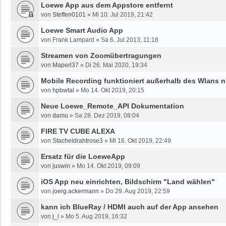
Loewe App aus dem Appstore entfernt
von
Steffen0101
»
Mi 10. Jul 2019, 21:42
Loewe Smart Audio App
von
Frank Lampard
»
Sa 6. Jul 2013, 11:18
Streamen von Zoomübertragungen
von
Maperl37
»
Di 26. Mai 2020, 19:34
Mobile Recording funktioniert außerhalb des Wlans n
von
hpbwtal
»
Mo 14. Okt 2019, 20:15
Neue Loewe_Remote_API Dokumentation
von
damu
»
Sa 28. Dez 2019, 08:04
FIRE TV CUBE ALEXA
von
Stacheldrahtrose3
»
Mi 16. Okt 2019, 22:49
Ersatz für die LoeweApp
von
juswin
»
Mo 14. Okt 2019, 09:09
iOS App neu einrichten, Bildschirm "Land wählen"
von
joerg.ackermann
»
Do 29. Aug 2019, 22:59
kann ich BlueRay / HDMI auch auf der App ansehen
von
j_l
»
Mo 5. Aug 2019, 16:32