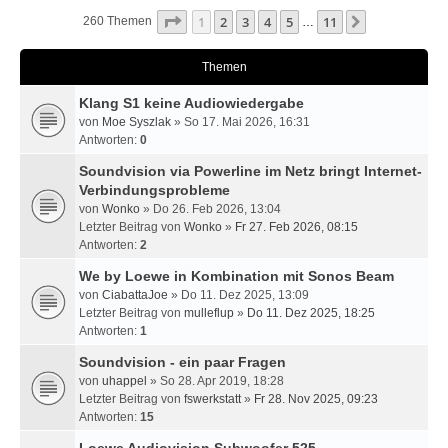
Seite
1
Von
11
1
2
3
4
5
11
Nächste
260 Themen
…
Themen
Klang S1 keine Audiowiedergabe
von
Moe Syszlak
» So 17. Mai 2026, 16:31
Antworten:
0
Soundvision via Powerline im Netz bringt Internet-
Verbindungsprobleme
von
Wonko
» Do 26. Feb 2026, 13:04
Letzter Beitrag von
Wonko
»
Fr 27. Feb 2026, 08:15
Antworten:
2
We by Loewe in Kombination mit Sonos Beam
von
CiabattaJoe
» Do 11. Dez 2025, 13:09
Letzter Beitrag von
mulleflup
»
Do 11. Dez 2025, 18:25
Antworten:
1
Soundvision - ein paar Fragen
von
uhappel
» So 28. Apr 2019, 18:28
Letzter Beitrag von
fswerkstatt
»
Fr 28. Nov 2025, 09:23
Antworten:
15