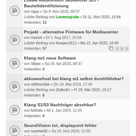
Loewe Audiovision Subwoofer 525 -
Bauteilidentifizierung
von
rajay
» So 9. Nov 2025, 09:37
Letzter Beitrag von
Loewengrube
»
Di 11. Nov 2025, 14:06
Antworten:
12
Projekt - alternative Firmware für Mediacenter
von
marioli
» Di 1. Aug 2017, 23:54
Letzter Beitrag von
Keeper1612
»
Mo 21. Apr 2025, 16:45
Antworten:
57
1
2
3
Klang mr1 neue Software
von
Stepe
» Sa 19. Apr 2025, 08:37
Antworten:
0
akkuwechsel bei klang m1 selbst durchführbar?
von
ollifroschke
» Do 10. Mai 2018, 17:45
Letzter Beitrag von
Zlatko81
»
Fr 28. Mär 2025, 10:17
Antworten:
8
Klang S1/S3 Nachfolger absehbar?
von
fullhdtv
» Mi 1. Jan 2025, 11:55
Antworten:
0
SoundVision tot, displayunit fehler
von
raverke95
» So 10. Nov 2024, 12:00