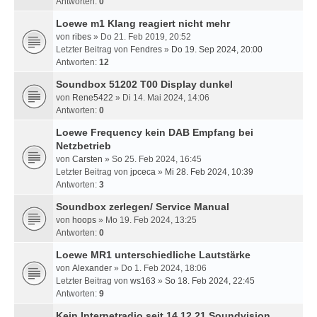
Antworten:
0
Loewe m1 Klang reagiert nicht mehr
von
ribes
» Do 21. Feb 2019, 20:52
Letzter Beitrag von
Fendres
»
Do 19. Sep 2024, 20:00
Antworten:
12
Soundbox 51202 T00 Display dunkel
von
Rene5422
» Di 14. Mai 2024, 14:06
Antworten:
0
Loewe Frequency kein DAB Empfang bei
Netzbetrieb
von
Carsten
» So 25. Feb 2024, 16:45
Letzter Beitrag von
jpceca
»
Mi 28. Feb 2024, 10:39
Antworten:
3
Soundbox zerlegen/ Service Manual
von
hoops
» Mo 19. Feb 2024, 13:25
Antworten:
0
Loewe MR1 unterschiedliche Lautstärke
von
Alexander
» Do 1. Feb 2024, 18:06
Letzter Beitrag von
ws163
»
So 18. Feb 2024, 22:45
Antworten:
9
Kein Internetradio seit 14.12.21 Soundvision