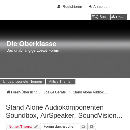
Registrieren
Anmelden
FAQ
Suche
Downloads
Die Oberklasse
Das unabhängige Loewe Forum
Unbeantwortete Themen
Aktive Themen
Foren-Übersicht
Loewe Geräte
Stand Alone Audiokomponenten - Soundbox, AirSpeaker, SoundVision...
Stand Alone Audiokomponenten -
Soundbox, AirSpeaker, SoundVision...
Suche
Erweiterte Suche
Neues Thema