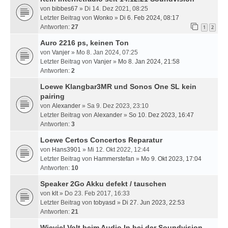
von
bibbes67
» Di 14. Dez 2021, 08:25
Letzter Beitrag von
Wonko
»
Di 6. Feb 2024, 08:17
Antworten:
27
1
2
Auro 2216 ps, keinen Ton
von
Vanjer
» Mo 8. Jan 2024, 07:25
Letzter Beitrag von
Vanjer
»
Mo 8. Jan 2024, 21:58
Antworten:
2
Loewe Klangbar3MR und Sonos One SL kein
pairing
von
Alexander
» Sa 9. Dez 2023, 23:10
Letzter Beitrag von
Alexander
»
So 10. Dez 2023, 16:47
Antworten:
3
Loewe Certos Concertos Reparatur
von
Hans3901
» Mi 12. Okt 2022, 12:44
Letzter Beitrag von
Hammerstefan
»
Mo 9. Okt 2023, 17:04
Antworten:
10
Speaker 2Go Akku defekt / tauschen
von
klt
» Do 23. Feb 2017, 16:33
Letzter Beitrag von
tobyasd
»
Di 27. Jun 2023, 22:53
Antworten:
21
Wieviel Volt beim Audio In bei der Soundvision