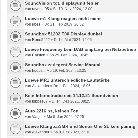
SoundVision tot, displayunit fehler
von
raverke95
»
So 10. Nov 2024, 12:00
Loewe m1 Klang reagiert nicht mehr
von
ribes
»
Do 21. Feb 2019, 20:52
Soundbox 51202 T00 Display dunkel
von
Rene5422
»
Di 14. Mai 2024, 14:06
Loewe Frequency kein DAB Empfang bei Netzbetrieb
von
Carsten
»
So 25. Feb 2024, 16:45
Soundbox zerlegen/ Service Manual
von
hoops
»
Mo 19. Feb 2024, 13:25
Loewe MR1 unterschiedliche Lautstärke
von
Alexander
»
Do 1. Feb 2024, 18:06
Kein Internetradio seit 14.12.21 Soundvision
von
bibbes67
»
Di 14. Dez 2021, 08:25
Auro 2216 ps, keinen Ton
von
Vanjer
»
Mo 8. Jan 2024, 07:25
Loewe Klangbar3MR und Sonos One SL kein pairing
von
Alexander
»
Sa 9. Dez 2023, 23:10