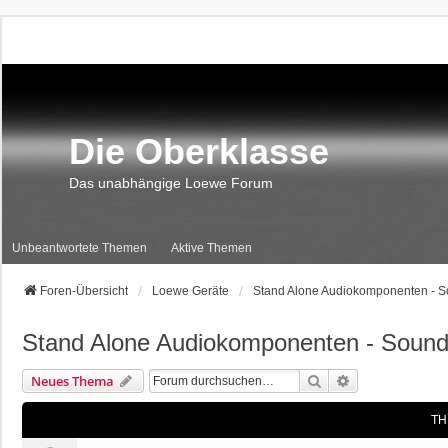
Die Oberklasse
Das unabhängige Loewe Forum
Unbeantwortete Themen
Aktive Themen
Foren-Übersicht
Loewe Geräte
Stand Alone Audiokomponenten - So
Stand Alone Audiokomponenten - Soundb
Suche
Erweiterte Suc
Neues Thema
TH