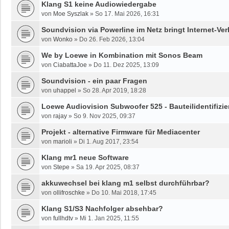
Klang S1 keine Audiowiedergabe
von
Moe Syszlak
»
So 17. Mai 2026, 16:31
Soundvision via Powerline im Netz bringt Internet-V
von
Wonko
»
Do 26. Feb 2026, 13:04
We by Loewe in Kombination mit Sonos Beam
von
CiabattaJoe
»
Do 11. Dez 2025, 13:09
Soundvision - ein paar Fragen
von
uhappel
»
So 28. Apr 2019, 18:28
Loewe Audiovision Subwoofer 525 - Bauteilidentifizi
von
rajay
»
So 9. Nov 2025, 09:37
Projekt - alternative Firmware für Mediacenter
von
marioli
»
Di 1. Aug 2017, 23:54
Klang mr1 neue Software
von
Stepe
»
Sa 19. Apr 2025, 08:37
akkuwechsel bei klang m1 selbst durchführbar?
von
ollifroschke
»
Do 10. Mai 2018, 17:45
Klang S1/S3 Nachfolger absehbar?
von
fullhdtv
»
Mi 1. Jan 2025, 11:55