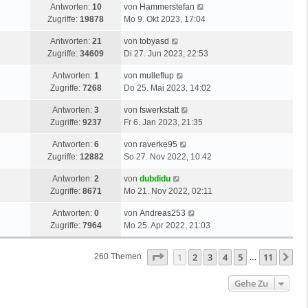
Antworten:
10
von
Hammerstefan
Zugriffe:
19878
Mo 9. Okt 2023, 17:04
Antworten:
21
von
tobyasd
Zugriffe:
34609
Di 27. Jun 2023, 22:53
Antworten:
1
von
mulleflup
Zugriffe:
7268
Do 25. Mai 2023, 14:02
Antworten:
3
von
fswerkstatt
Zugriffe:
9237
Fr 6. Jan 2023, 21:35
Antworten:
6
von
raverke95
Zugriffe:
12882
So 27. Nov 2022, 10:42
Antworten:
2
von
dubdidu
Zugriffe:
8671
Mo 21. Nov 2022, 02:11
Antworten:
0
von
Andreas253
Zugriffe:
7964
Mo 25. Apr 2022, 21:03
Seite
1
Von
11
1
2
3
4
5
11
Nä
260 Themen
…
Gehe Zu