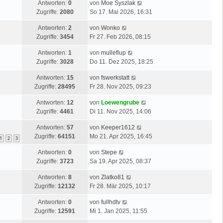
Antworten:
0
von
Moe Syszlak
Zugriffe:
2080
So 17. Mai 2026, 16:31
Antworten:
2
von
Wonko
Zugriffe:
3454
Fr 27. Feb 2026, 08:15
Antworten:
1
von
mulleflup
Zugriffe:
3028
Do 11. Dez 2025, 18:25
Antworten:
15
von
fswerkstatt
Zugriffe:
28495
Fr 28. Nov 2025, 09:23
Antworten:
12
von
Loewengrube
Zugriffe:
4461
Di 11. Nov 2025, 14:06
Antworten:
57
von
Keeper1612
Zugriffe:
64151
Mo 21. Apr 2025, 16:45
1
2
3
Antworten:
0
von
Stepe
Zugriffe:
3723
Sa 19. Apr 2025, 08:37
Antworten:
8
von
Zlatko81
Zugriffe:
12132
Fr 28. Mär 2025, 10:17
Antworten:
0
von
fullhdtv
Zugriffe:
12591
Mi 1. Jan 2025, 11:55