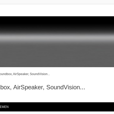
undbox, AirSpeaker, SoundVision...
ox, AirSpeaker, SoundVision...
he
EMEN