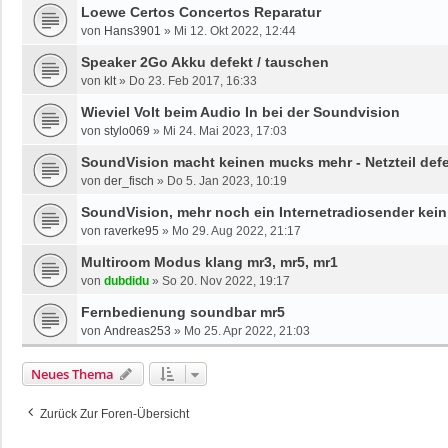
Loewe Certos Concertos Reparatur
von
Hans3901
»
Mi 12. Okt 2022, 12:44
Speaker 2Go Akku defekt / tauschen
von
klt
»
Do 23. Feb 2017, 16:33
Wieviel Volt beim Audio In bei der Soundvision
von
stylo069
»
Mi 24. Mai 2023, 17:03
SoundVision macht keinen mucks mehr - Netzteil def
von
der_fisch
»
Do 5. Jan 2023, 10:19
SoundVision, mehr noch ein Internetradiosender kei
von
raverke95
»
Mo 29. Aug 2022, 21:17
Multiroom Modus klang mr3, mr5, mr1
von
dubdidu
»
So 20. Nov 2022, 19:17
Fernbedienung soundbar mr5
von
Andreas253
»
Mo 25. Apr 2022, 21:03
Neues Thema
Zurück Zur Foren-Übersicht