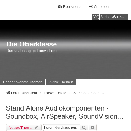
Registrieren
Anmelden
FAQ
Suche
Downloads
Die Oberklasse
Das unabhängige Loewe Forum
Unbeantwortete Themen
Aktive Themen
Foren-Übersicht
Loewe Geräte
Stand Alone Audiokomponenten - Soundbox, AirSpeaker, SoundVision...
Stand Alone Audiokomponenten -
Soundbox, AirSpeaker, SoundVision...
Suche
Erweiterte Suche
Neues Thema