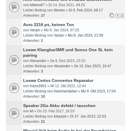
von
bibbes67
» Di 14. Dez 2021, 08:25
Letzter Beitrag von
Wonko
»
Di 6. Feb 2024, 08:17
Antworten:
27
1
2
Auro 2216 ps, keinen Ton
von
Vanjer
» Mo 8. Jan 2024, 07:25
Letzter Beitrag von
Vanjer
»
Mo 8. Jan 2024, 21:58
Antworten:
2
Loewe Klangbar3MR und Sonos One SL kein
pairing
von
Alexander
» Sa 9. Dez 2023, 23:10
Letzter Beitrag von
Alexander
»
So 10. Dez 2023, 16:47
Antworten:
3
Loewe Certos Concertos Reparatur
von
Hans3901
» Mi 12. Okt 2022, 12:44
Letzter Beitrag von
Hammerstefan
»
Mo 9. Okt 2023, 17:04
Antworten:
10
Speaker 2Go Akku defekt / tauschen
von
klt
» Do 23. Feb 2017, 16:33
Letzter Beitrag von
tobyasd
»
Di 27. Jun 2023, 22:53
Antworten:
21
Wieviel Volt beim Audio In bei der Soundvision