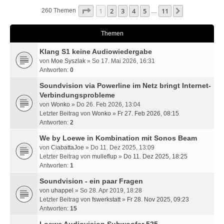
Seite
1
Von
11
1
2
3
4
5
11
Nächste
260 Themen
…
Themen
Klang S1 keine Audiowiedergabe
von
Moe Syszlak
» So 17. Mai 2026, 16:31
Antworten:
0
Soundvision via Powerline im Netz bringt Internet-
Verbindungsprobleme
von
Wonko
» Do 26. Feb 2026, 13:04
Letzter Beitrag von
Wonko
»
Fr 27. Feb 2026, 08:15
Antworten:
2
We by Loewe in Kombination mit Sonos Beam
von
CiabattaJoe
» Do 11. Dez 2025, 13:09
Letzter Beitrag von
mulleflup
»
Do 11. Dez 2025, 18:25
Antworten:
1
Soundvision - ein paar Fragen
von
uhappel
» So 28. Apr 2019, 18:28
Letzter Beitrag von
fswerkstatt
»
Fr 28. Nov 2025, 09:23
Antworten:
15