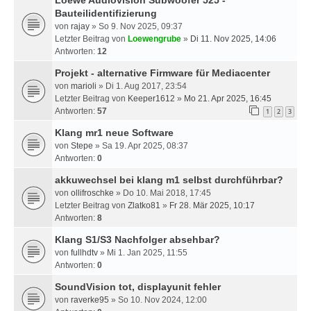
Loewe Audiovision Subwoofer 525 -
Bauteilidentifizierung
von
rajay
» So 9. Nov 2025, 09:37
Letzter Beitrag von
Loewengrube
»
Di 11. Nov 2025, 14:06
Antworten:
12
Projekt - alternative Firmware für Mediacenter
von
marioli
» Di 1. Aug 2017, 23:54
Letzter Beitrag von
Keeper1612
»
Mo 21. Apr 2025, 16:45
Antworten:
57
1
2
3
Klang mr1 neue Software
von
Stepe
» Sa 19. Apr 2025, 08:37
Antworten:
0
akkuwechsel bei klang m1 selbst durchführbar?
von
ollifroschke
» Do 10. Mai 2018, 17:45
Letzter Beitrag von
Zlatko81
»
Fr 28. Mär 2025, 10:17
Antworten:
8
Klang S1/S3 Nachfolger absehbar?
von
fullhdtv
» Mi 1. Jan 2025, 11:55
Antworten:
0
SoundVision tot, displayunit fehler
von
raverke95
» So 10. Nov 2024, 12:00