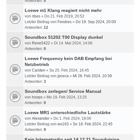
Antworten:
0
Loewe m1 Klang reagiert nicht mehr
von
ribes
» Do 21. Feb 2019, 20:52
Letzter Beitrag von
Fendres
»
Do 19. Sep 2024, 20:00
Antworten:
12
Soundbox 51202 T00 Display dunkel
von
Rene5422
» Di 14. Mai 2024, 14:06
Antworten:
0
Loewe Frequency kein DAB Empfang bei
Netzbetrieb
von
Carsten
» So 25. Feb 2024, 16:45
Letzter Beitrag von
jpceca
»
Mi 28. Feb 2024, 10:39
Antworten:
3
Soundbox zerlegen/ Service Manual
von
hoops
» Mo 19. Feb 2024, 13:25
Antworten:
0
Loewe MR1 unterschiedliche Lautstärke
von
Alexander
» Do 1. Feb 2024, 18:06
Letzter Beitrag von
ws163
»
So 18. Feb 2024, 22:45
Antworten:
9
Kein Internetradio seit 14.12.21 Soundvision