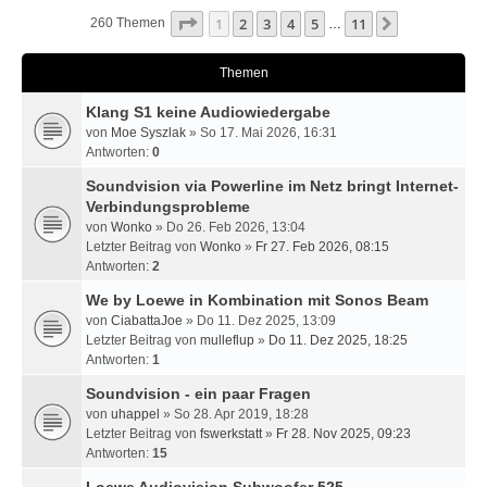
Seite
1
Von
11
1
2
3
4
5
11
Nächste
260 Themen
…
Themen
Klang S1 keine Audiowiedergabe
von
Moe Syszlak
» So 17. Mai 2026, 16:31
Antworten:
0
Soundvision via Powerline im Netz bringt Internet-
Verbindungsprobleme
von
Wonko
» Do 26. Feb 2026, 13:04
Letzter Beitrag von
Wonko
»
Fr 27. Feb 2026, 08:15
Antworten:
2
We by Loewe in Kombination mit Sonos Beam
von
CiabattaJoe
» Do 11. Dez 2025, 13:09
Letzter Beitrag von
mulleflup
»
Do 11. Dez 2025, 18:25
Antworten:
1
Soundvision - ein paar Fragen
von
uhappel
» So 28. Apr 2019, 18:28
Letzter Beitrag von
fswerkstatt
»
Fr 28. Nov 2025, 09:23
Antworten:
15