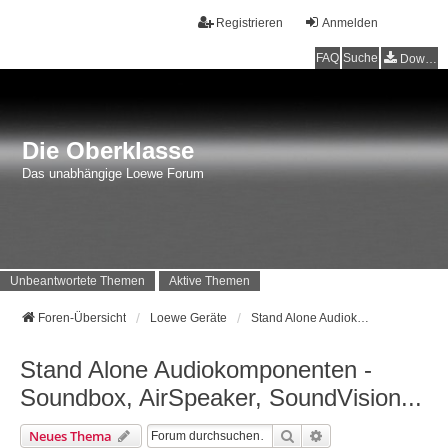
Registrieren
Anmelden
FAQ
Suche
Downloads
Die Oberklasse
Das unabhängige Loewe Forum
Unbeantwortete Themen
Aktive Themen
Foren-Übersicht
Loewe Geräte
Stand Alone Audiokomponenten - Soundbox, AirSpeaker, SoundVision...
Stand Alone Audiokomponenten -
Soundbox, AirSpeaker, SoundVision...
Suche
Erweiterte Suche
Neues Thema