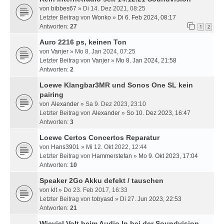
von
bibbes67
» Di 14. Dez 2021, 08:25
Letzter Beitrag von
Wonko
»
Di 6. Feb 2024, 08:17
Antworten:
27
1
2
Auro 2216 ps, keinen Ton
von
Vanjer
» Mo 8. Jan 2024, 07:25
Letzter Beitrag von
Vanjer
»
Mo 8. Jan 2024, 21:58
Antworten:
2
Loewe Klangbar3MR und Sonos One SL kein
pairing
von
Alexander
» Sa 9. Dez 2023, 23:10
Letzter Beitrag von
Alexander
»
So 10. Dez 2023, 16:47
Antworten:
3
Loewe Certos Concertos Reparatur
von
Hans3901
» Mi 12. Okt 2022, 12:44
Letzter Beitrag von
Hammerstefan
»
Mo 9. Okt 2023, 17:04
Antworten:
10
Speaker 2Go Akku defekt / tauschen
von
klt
» Do 23. Feb 2017, 16:33
Letzter Beitrag von
tobyasd
»
Di 27. Jun 2023, 22:53
Antworten:
21
Wieviel Volt beim Audio In bei der Soundvision