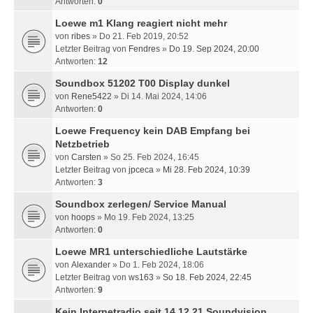
Antworten:
0
Loewe m1 Klang reagiert nicht mehr
von
ribes
» Do 21. Feb 2019, 20:52
Letzter Beitrag von
Fendres
»
Do 19. Sep 2024, 20:00
Antworten:
12
Soundbox 51202 T00 Display dunkel
von
Rene5422
» Di 14. Mai 2024, 14:06
Antworten:
0
Loewe Frequency kein DAB Empfang bei
Netzbetrieb
von
Carsten
» So 25. Feb 2024, 16:45
Letzter Beitrag von
jpceca
»
Mi 28. Feb 2024, 10:39
Antworten:
3
Soundbox zerlegen/ Service Manual
von
hoops
» Mo 19. Feb 2024, 13:25
Antworten:
0
Loewe MR1 unterschiedliche Lautstärke
von
Alexander
» Do 1. Feb 2024, 18:06
Letzter Beitrag von
ws163
»
So 18. Feb 2024, 22:45
Antworten:
9
Kein Internetradio seit 14.12.21 Soundvision