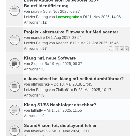
Loewe Audiovision Subwoofer 525 -
Bauteilidentifizierung
von
rajay
» So 9. Nov 2025, 09:37
Letzter Beitrag von
Loewengrube
»
Di 11. Nov 2025, 14:06
Antworten:
12
Projekt - alternative Firmware für Mediacenter
von
marioli
» Di 1. Aug 2017, 23:54
Letzter Beitrag von
Keeper1612
»
Mo 21. Apr 2025, 16:45
Antworten:
57
1
2
3
Klang mr1 neue Software
von
Stepe
» Sa 19. Apr 2025, 08:37
Antworten:
0
akkuwechsel bei klang m1 selbst durchführbar?
von
ollifroschke
» Do 10. Mai 2018, 17:45
Letzter Beitrag von
Zlatko81
»
Fr 28. Mär 2025, 10:17
Antworten:
8
Klang S1/S3 Nachfolger absehbar?
von
fullhdtv
» Mi 1. Jan 2025, 11:55
Antworten:
0
SoundVision tot, displayunit fehler
von
raverke95
» So 10. Nov 2024, 12:00