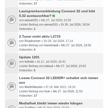
Antworten:
17
Lautsprecherverkleidung Connect 32 und bild
5.32 austauschbar?
von
wiesel201
» Mo 27. Jul 2026, 22:55
Letzter Beitrag von
wiesel201
»
Di 28. Jul 2026, 18:54
Antworten:
2
2.Tuner nicht aktiv L2715
von
Roadrunner
» So 26. Jul 2026, 17:14
Letzter Beitrag von
fswerkstatt
»
Mo 27. Jul 2026, 19:55
Antworten:
4
Update 1201
von
fullhdtv
» Di 21. Jul 2026, 20:41
Letzter Beitrag von
katsud
»
Mo 27. Jul 2026, 15:02
Antworten:
5
Loewe Connect 32 LED/DR+ schaltet sich immer
aus
von
MartinWacker
» Fr 19. Mär 2021, 19:16
Letzter Beitrag von
Inuk
»
Mo 27. Jul 2026, 11:52
Antworten:
17
Mediathek bleibt immer wieder hängen
von
TuXMax
» Mi 15. Nov 2023, 15:34