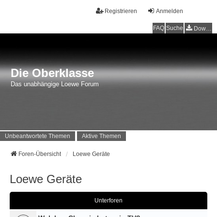
Registrieren
Anmelden
FAQ
Suche
Downloads
Die Oberklasse
Das unabhängige Loewe Forum
Unbeantwortete Themen
Aktive Themen
Foren-Übersicht
Loewe Geräte
Loewe Geräte
Unterforen