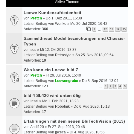
Aktive Themen
Loewe Kundenzufriedenheit
von
Pretch
» Do 1. Dez 2011, 15:38
Letzter Beitrag von
Wonko
»
Mo 20. Jul 2020, 16:42
Antworten:
366
1
12
13
14
15
…
Sammelthread Modellbezeichungen und Chassis-
Typen
von
sos
» Mi 12. Okt 2016, 18:37
Letzter Beitrag von
Retrostyle
»
So 25. Nov 2018, 09:54
Antworten:
19
Was kann ein Loewe bild 7
von
Pretch
» Fr 29. Jul 2016, 15:40
Letzter Beitrag von
Loewengrube
»
Do 8. Sep 2016, 13:04
Antworten:
123
1
2
3
4
5
bild 4 SL420 wird unten ölig
von
insai
» Mo 1. Feb 2021, 13:23
Letzter Beitrag von
Robotnik
»
Do 6. Aug 2026, 15:13
Antworten:
17
Erfahrungen mit dem neuen BluTechVision (2013)
von
Andi120
» Fr 27. Sep 2013, 20:48
Letzter Beitrag von
jpceca
»
Di 4. Aug 2026, 10:56