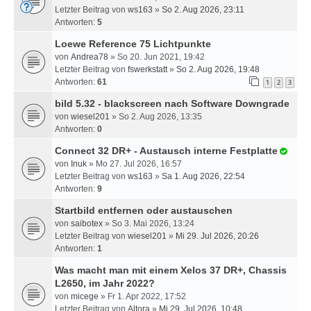
Letzter Beitrag von
ws163
»
So 2. Aug 2026, 23:11
Antworten:
5
Loewe Reference 75 Lichtpunkte
von
Andrea78
» So 20. Jun 2021, 19:42
Letzter Beitrag von
fswerkstatt
»
So 2. Aug 2026, 19:48
Antworten:
61
1
2
3
bild 5.32 - blackscreen nach Software Downgrade
von
wiesel201
» So 2. Aug 2026, 13:35
Antworten:
0
Connect 32 DR+ - Austausch interne Festplatte
von
Inuk
» Mo 27. Jul 2026, 16:57
Letzter Beitrag von
ws163
»
Sa 1. Aug 2026, 22:54
Antworten:
9
Startbild entfernen oder austauschen
von
saibotex
» So 3. Mai 2026, 13:24
Letzter Beitrag von
wiesel201
»
Mi 29. Jul 2026, 20:26
Antworten:
1
Was macht man mit einem Xelos 37 DR+, Chassis
L2650, im Jahr 2022?
von
micege
» Fr 1. Apr 2022, 17:52
Letzter Beitrag von
Altora
»
Mi 29. Jul 2026, 10:48