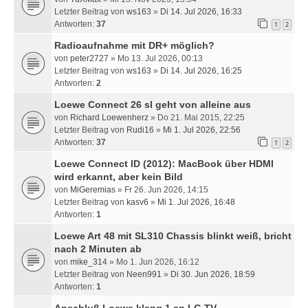
Letzter Beitrag von
ws163
»
Di 14. Jul 2026, 16:33
Antworten:
37
1
2
Radioaufnahme mit DR+ möglich?
von
peter2727
» Mo 13. Jul 2026, 00:13
Letzter Beitrag von
ws163
»
Di 14. Jul 2026, 16:25
Antworten:
2
Loewe Connect 26 sl geht von alleine aus
von
Richard Loewenherz
» Do 21. Mai 2015, 22:25
Letzter Beitrag von
Rudi16
»
Mi 1. Jul 2026, 22:56
Antworten:
37
1
2
Loewe Connect ID (2012): MacBook über HDMI
wird erkannt, aber kein Bild
von
MiGeremias
» Fr 26. Jun 2026, 14:15
Letzter Beitrag von
kasv6
»
Mi 1. Jul 2026, 16:48
Antworten:
1
Loewe Art 48 mit SL310 Chassis blinkt weiß, bricht
nach 2 Minuten ab
von
mike_314
» Mo 1. Jun 2026, 16:12
Letzter Beitrag von
Neen991
»
Di 30. Jun 2026, 18:59
Antworten:
1