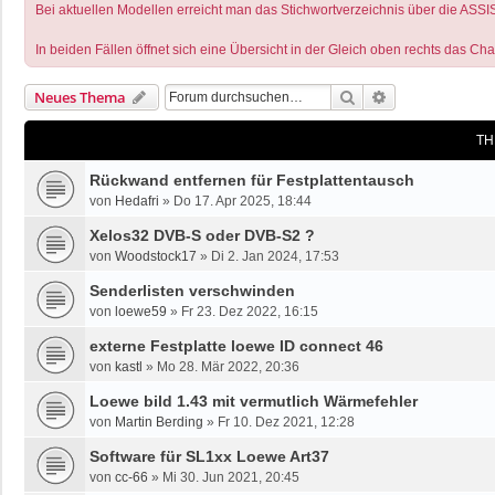
Bei aktuellen Modellen erreicht man das Stichwortverzeichnis über die ASSI
In beiden Fällen öffnet sich eine Übersicht in der Gleich oben rechts das Ch
Suche
Erweiterte Suc
Neues Thema
TH
Rückwand entfernen für Festplattentausch
von
Hedafri
»
Do 17. Apr 2025, 18:44
Xelos32 DVB-S oder DVB-S2 ?
von
Woodstock17
»
Di 2. Jan 2024, 17:53
Senderlisten verschwinden
von
loewe59
»
Fr 23. Dez 2022, 16:15
externe Festplatte loewe ID connect 46
von
kastl
»
Mo 28. Mär 2022, 20:36
Loewe bild 1.43 mit vermutlich Wärmefehler
von
Martin Berding
»
Fr 10. Dez 2021, 12:28
Software für SL1xx Loewe Art37
von
cc-66
»
Mi 30. Jun 2021, 20:45