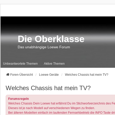
Die Oberklasse
Das unabhängige Loewe Forum
Unbeantwortete Themen
Aktive Themen
Foren-Übersicht
Loewe Geräte
Welches Chassis hat mein TV?
Welches Chassis hat mein TV?
Forumsregeln
Welches Chassis Dein Loewe hat erfährst Du im Stichwortverzeichnis des Fe
Dieses ist je nach Modell auf verschiedenen Wegen zu finden.
Bei älteren Modellen einfach im laufenden Fernsehbetrieb die INFO Taste drüc