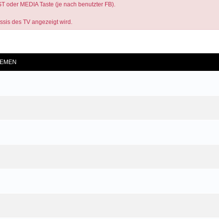
ST oder MEDIA Taste (je nach benutzter FB).
assis des TV angezeigt wird.
he
EMEN