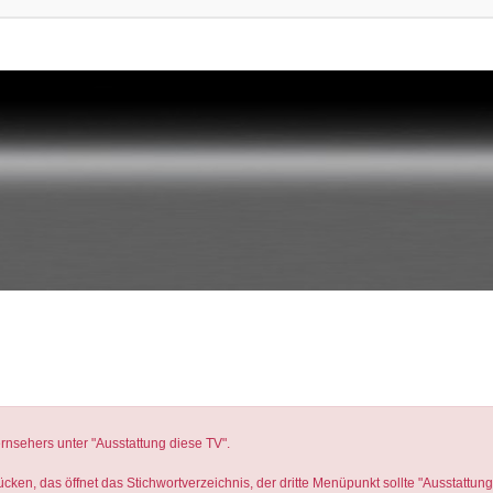
rnsehers unter "Ausstattung diese TV".
ken, das öffnet das Stichwortverzeichnis, der dritte Menüpunkt sollte "Ausstattung