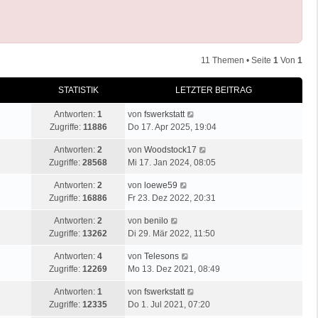
11 Themen • Seite
1
Von
1
STATISTIK
LETZTER BEITRAG
Antworten:
1
von
fswerkstatt
Zugriffe:
11886
Do 17. Apr 2025, 19:04
Antworten:
2
von
Woodstock17
Zugriffe:
28568
Mi 17. Jan 2024, 08:05
Antworten:
2
von
loewe59
Zugriffe:
16886
Fr 23. Dez 2022, 20:31
Antworten:
2
von
benilo
Zugriffe:
13262
Di 29. Mär 2022, 11:50
Antworten:
4
von
Telesons
Zugriffe:
12269
Mo 13. Dez 2021, 08:49
Antworten:
1
von
fswerkstatt
Zugriffe:
12335
Do 1. Jul 2021, 07:20