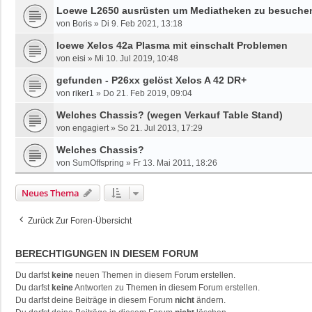
Loewe L2650 ausrüsten um Mediatheken zu besuche
von
Boris
»
Di 9. Feb 2021, 13:18
loewe Xelos 42a Plasma mit einschalt Problemen
von
eisi
»
Mi 10. Jul 2019, 10:48
gefunden - P26xx gelöst Xelos A 42 DR+
von
riker1
»
Do 21. Feb 2019, 09:04
Welches Chassis? (wegen Verkauf Table Stand)
von
engagiert
»
So 21. Jul 2013, 17:29
Welches Chassis?
von
SumOffspring
»
Fr 13. Mai 2011, 18:26
Neues Thema
Zurück Zur Foren-Übersicht
BERECHTIGUNGEN IN DIESEM FORUM
Du darfst
keine
neuen Themen in diesem Forum erstellen.
Du darfst
keine
Antworten zu Themen in diesem Forum erstellen.
Du darfst deine Beiträge in diesem Forum
nicht
ändern.