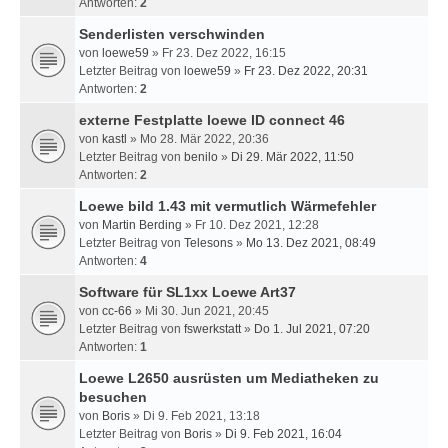
Antworten:
2
Senderlisten verschwinden
von
loewe59
» Fr 23. Dez 2022, 16:15
Letzter Beitrag von
loewe59
»
Fr 23. Dez 2022, 20:31
Antworten:
2
externe Festplatte loewe ID connect 46
von
kastl
» Mo 28. Mär 2022, 20:36
Letzter Beitrag von
benilo
»
Di 29. Mär 2022, 11:50
Antworten:
2
Loewe bild 1.43 mit vermutlich Wärmefehler
von
Martin Berding
» Fr 10. Dez 2021, 12:28
Letzter Beitrag von
Telesons
»
Mo 13. Dez 2021, 08:49
Antworten:
4
Software für SL1xx Loewe Art37
von
cc-66
» Mi 30. Jun 2021, 20:45
Letzter Beitrag von
fswerkstatt
»
Do 1. Jul 2021, 07:20
Antworten:
1
Loewe L2650 ausrüsten um Mediatheken zu
besuchen
von
Boris
» Di 9. Feb 2021, 13:18
Letzter Beitrag von
Boris
»
Di 9. Feb 2021, 16:04