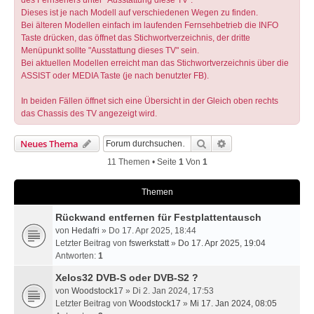
des Fernsehers unter "Ausstattung diese TV".
Dieses ist je nach Modell auf verschiedenen Wegen zu finden.
Bei älteren Modellen einfach im laufenden Fernsehbetrieb die INFO
Taste drücken, das öffnet das Stichwortverzeichnis, der dritte
Menüpunkt sollte "Ausstattung dieses TV" sein.
Bei aktuellen Modellen erreicht man das Stichwortverzeichnis über die
ASSIST oder MEDIA Taste (je nach benutzter FB).
In beiden Fällen öffnet sich eine Übersicht in der Gleich oben rechts
das Chassis des TV angezeigt wird.
Suche
Erweiterte Suche
Neues Thema
11 Themen • Seite
1
Von
1
Themen
Rückwand entfernen für Festplattentausch
von
Hedafri
» Do 17. Apr 2025, 18:44
Letzter Beitrag von
fswerkstatt
»
Do 17. Apr 2025, 19:04
Antworten:
1
Xelos32 DVB-S oder DVB-S2 ?
von
Woodstock17
» Di 2. Jan 2024, 17:53
Letzter Beitrag von
Woodstock17
»
Mi 17. Jan 2024, 08:05