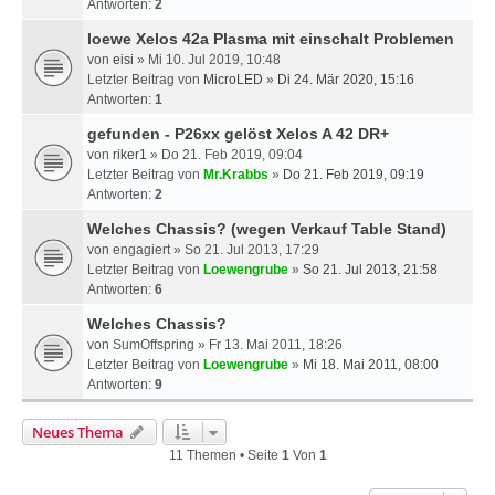
Antworten:
2
loewe Xelos 42a Plasma mit einschalt Problemen
von
eisi
» Mi 10. Jul 2019, 10:48
Letzter Beitrag von
MicroLED
»
Di 24. Mär 2020, 15:16
Antworten:
1
gefunden - P26xx gelöst Xelos A 42 DR+
von
riker1
» Do 21. Feb 2019, 09:04
Letzter Beitrag von
Mr.Krabbs
»
Do 21. Feb 2019, 09:19
Antworten:
2
Welches Chassis? (wegen Verkauf Table Stand)
von
engagiert
» So 21. Jul 2013, 17:29
Letzter Beitrag von
Loewengrube
»
So 21. Jul 2013, 21:58
Antworten:
6
Welches Chassis?
von
SumOffspring
» Fr 13. Mai 2011, 18:26
Letzter Beitrag von
Loewengrube
»
Mi 18. Mai 2011, 08:00
Antworten:
9
Neues Thema
11 Themen • Seite
1
Von
1