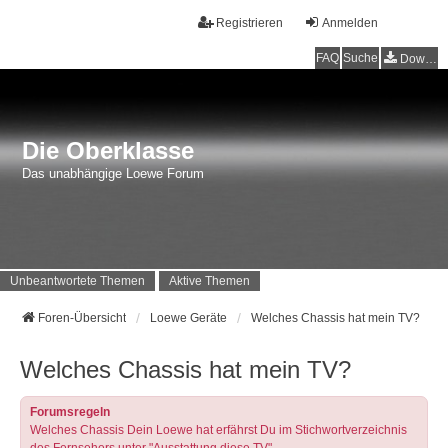
Registrieren
Anmelden
FAQ
Suche
Downloads
Die Oberklasse
Das unabhängige Loewe Forum
Unbeantwortete Themen
Aktive Themen
Foren-Übersicht
Loewe Geräte
Welches Chassis hat mein TV?
Welches Chassis hat mein TV?
Forumsregeln
Welches Chassis Dein Loewe hat erfährst Du im Stichwortverzeichnis