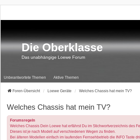
Die Oberklasse
Das unabhängige Loewe Forum
Unbeantwortete Themen
Aktive Themen
Foren-Übersicht
Loewe Geräte
Welches Chassis hat mein TV?
Welches Chassis hat mein TV?
Forumsregeln
Welches Chassis Dein Loewe hat erfährst Du im Stichwortverzeichnis des Fe
Dieses ist je nach Modell auf verschiedenen Wegen zu finden.
Bei älteren Modellen einfach im laufenden Fernsehbetrieb die INFO Taste drüc