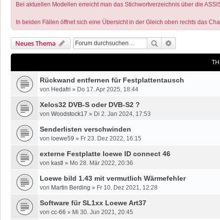
Bei aktuellen Modellen erreicht man das Stichwortverzeichnis über die ASSI
In beiden Fällen öffnet sich eine Übersicht in der Gleich oben rechts das Ch
Suche
Erweiterte Suc
Neues Thema
TH
Rückwand entfernen für Festplattentausch
von
Hedafri
»
Do 17. Apr 2025, 18:44
Xelos32 DVB-S oder DVB-S2 ?
von
Woodstock17
»
Di 2. Jan 2024, 17:53
Senderlisten verschwinden
von
loewe59
»
Fr 23. Dez 2022, 16:15
externe Festplatte loewe ID connect 46
von
kastl
»
Mo 28. Mär 2022, 20:36
Loewe bild 1.43 mit vermutlich Wärmefehler
von
Martin Berding
»
Fr 10. Dez 2021, 12:28
Software für SL1xx Loewe Art37
von
cc-66
»
Mi 30. Jun 2021, 20:45