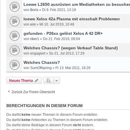
Loewe L2650 ausrüsten um Mediatheken zu besuche
von
Boris
»
Di 9. Feb 2021, 13:18
loewe Xelos 42a Plasma mit einschalt Problemen
von
eisi
»
Mi 10. Jul 2019, 10:48
gefunden - P26xx gelöst Xelos A 42 DR+
von
riker1
»
Do 21. Feb 2019, 09:04
Welches Chassis? (wegen Verkauf Table Stand)
von
engagiert
»
So 21. Jul 2013, 17:29
Welches Chassis?
von
SumOffspring
»
Fr 13. Mai 2011, 18:26
Neues Thema
Zurück Zur Foren-Übersicht
BERECHTIGUNGEN IN DIESEM FORUM
Du darfst
keine
neuen Themen in diesem Forum erstellen.
Du darfst
keine
Antworten zu Themen in diesem Forum erstellen.
Du darfst deine Beiträge in diesem Forum
nicht
ändern.