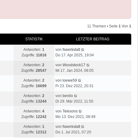
11 Themen • Seite
1
Von
1
STATISTIK
LETZTER BEITRAG
Antworten:
1
von
fswerkstatt
Zugriffe:
11816
Do 17. Apr 2025, 19:04
Antworten:
2
von
Woodstock17
Zugriffe:
28547
Mi 17. Jan 2024, 08:05
Antworten:
2
von
loewe59
Zugriffe:
16699
Fr 23. Dez 2022, 20:31
Antworten:
2
von
benilo
Zugriffe:
13244
Di 29. Mär 2022, 11:50
Antworten:
4
von
Telesons
Zugriffe:
12242
Mo 13. Dez 2021, 08:49
Antworten:
1
von
fswerkstatt
Zugriffe:
12312
Do 1. Jul 2021, 07:20