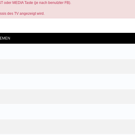
ST oder MEDIA Taste (je nach benutzter FB).
assis des TV angezeigt wird.
he
EMEN