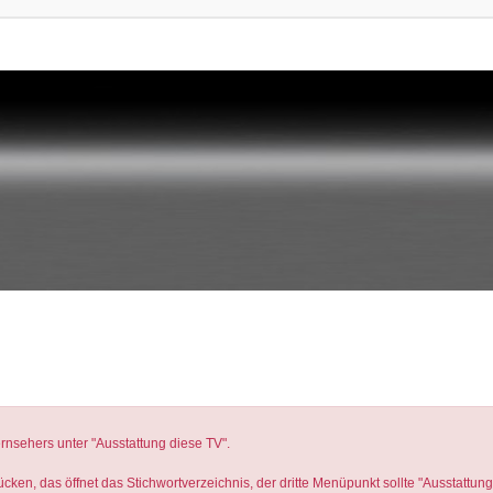
rnsehers unter "Ausstattung diese TV".
ken, das öffnet das Stichwortverzeichnis, der dritte Menüpunkt sollte "Ausstattung