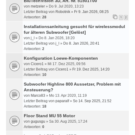
BluTechVision 3D, Art. Nr. 51501T00
von
metzeler
» Do 9. Jul 2020, 13:23
Letzter Beitrag von
Robotnik
»
Fr 9. Jan 2026, 08:25
Antworten:
28
1
2
Installationsanleitung gesucht für wirelessmodul
fur älteren Subwoofer
[Gelöst]
von
j_l
» Do 8. Jan 2026, 18:20
Letzter Beitrag von
j_l
»
Do 8. Jan 2026, 20:41
Antworten:
2
Konfiguration Loewe-Komponenten
von
Cicero1
» Mi 17. Dez 2025, 09:56
Letzter Beitrag von
Cicero1
»
Fr 19. Dez 2025, 14:20
Antworten:
10
Subwoofer Highline 800 Aussetzer, Problem mit
Ansteuerung?
von
Marco83
» Mo 13. Apr 2020, 11:19
Letzter Beitrag von
paparalf
»
So 14. Sep 2025, 21:52
Antworten:
18
Floor Stand MU 55 Motor
von
gugusgu
» Sa 30. Aug 2025, 17:24
Antworten:
0