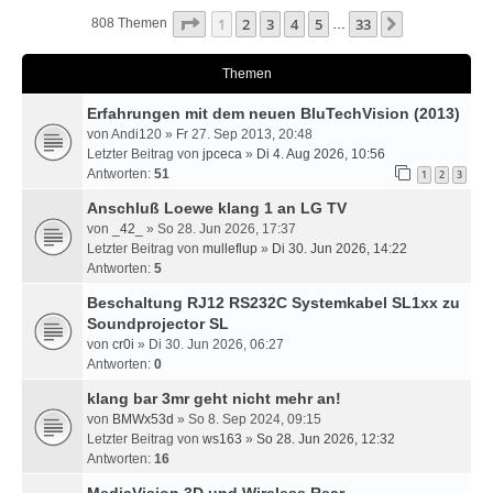
Seite
1
Von
33
1
2
3
4
5
33
Nächste
808 Themen
…
Themen
Erfahrungen mit dem neuen BluTechVision (2013)
von
Andi120
» Fr 27. Sep 2013, 20:48
Letzter Beitrag von
jpceca
»
Di 4. Aug 2026, 10:56
Antworten:
51
1
2
3
Anschluß Loewe klang 1 an LG TV
von
_42_
» So 28. Jun 2026, 17:37
Letzter Beitrag von
mulleflup
»
Di 30. Jun 2026, 14:22
Antworten:
5
Beschaltung RJ12 RS232C Systemkabel SL1xx zu
Soundprojector SL
von
cr0i
» Di 30. Jun 2026, 06:27
Antworten:
0
klang bar 3mr geht nicht mehr an!
von
BMWx53d
» So 8. Sep 2024, 09:15
Letzter Beitrag von
ws163
»
So 28. Jun 2026, 12:32
Antworten:
16