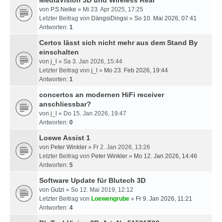
MediaVision 3D und Wireless Rear
von
P.S.Nelke
» Mi 23. Apr 2025, 17:25
Letzter Beitrag von
DängsiDingsi
»
So 10. Mai 2026, 07:41
Antworten:
1
Certos lässt sich nicht mehr aus dem Stand By
einschalten
von
j_l
» Sa 3. Jan 2026, 15:44
Letzter Beitrag von
j_l
»
Mo 23. Feb 2026, 19:44
Antworten:
1
concertos an modernen HiFi receiver
anschliessbar?
von
j_l
» Do 15. Jan 2026, 19:47
Antworten:
0
Loewe Assist 1
von
Peter Winkler
» Fr 2. Jan 2026, 13:26
Letzter Beitrag von
Peter Winkler
»
Mo 12. Jan 2026, 14:46
Antworten:
5
Software Update für Blutech 3D
von
Gutzi
» So 12. Mai 2019, 12:12
Letzter Beitrag von
Loewengrube
»
Fr 9. Jan 2026, 11:21
Antworten:
4