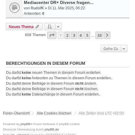
Mediacenter DR+ Diverse fragen...
von
RudolfK
» Di 11. Mär 2025, 06:22
Antworten:
0
Neues Thema
Seite
1
Von
33
1
2
3
4
5
33
Nächste
808 Themen
…
Gehe Zu
BERECHTIGUNGEN IN DIESEM FORUM
Du darfst
keine
neuen Themen in diesem Forum erstellen.
Du darfst
keine
Antworten zu Themen in diesem Forum erstellen.
Du darfst deine Beiträge in diesem Forum
nicht
ändern.
Du darfst deine Beiträge in diesem Forum
nicht
löschen.
Du darfst
keine
Dateianhänge in diesem Forum erstellen.
Foren-Übersicht
Alle Cookies löschen
Alle Zeiten sind
UTC+02:00
Powered by
phpBB
® Forum Software © phpBB Limited
Deutsche Übersetzung durch
phpBB.de
Style
we_universal
created by INVENTEA & v12mike