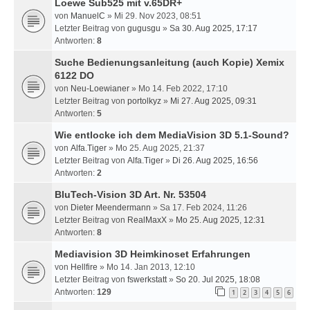
Loewe Sub525 mit v.65DR+
von
ManuelC
» Mi 29. Nov 2023, 08:51
Letzter Beitrag von
gugusgu
»
Sa 30. Aug 2025, 17:17
Antworten:
8
Suche Bedienungsanleitung (auch Kopie) Xemix
6122 DO
von
Neu-Loewianer
» Mo 14. Feb 2022, 17:10
Letzter Beitrag von
portolkyz
»
Mi 27. Aug 2025, 09:31
Antworten:
5
Wie entlocke ich dem MediaVision 3D 5.1-Sound?
von
Alfa.Tiger
» Mo 25. Aug 2025, 21:37
Letzter Beitrag von
Alfa.Tiger
»
Di 26. Aug 2025, 16:56
Antworten:
2
BluTech-Vision 3D Art. Nr. 53504
von
Dieter Meendermann
» Sa 17. Feb 2024, 11:26
Letzter Beitrag von
RealMaxX
»
Mo 25. Aug 2025, 12:31
Antworten:
8
Mediavision 3D Heimkinoset Erfahrungen
von
Hellfire
» Mo 14. Jan 2013, 12:10
Letzter Beitrag von
fswerkstatt
»
So 20. Jul 2025, 18:08
Antworten:
129
1
2
3
4
5
6