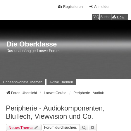
Registrieren
Anmelden
FAQ
Suche
Downloads
Die Oberklasse
Das unabhängige Loewe Forum
Unbeantwortete Themen
Aktive Themen
Foren-Übersicht
Loewe Geräte
Peripherie - Audiokomponenten, BluTech, Viewvision und Co.
Peripherie - Audiokomponenten,
BluTech, Viewvision und Co.
Suche
Erweiterte Suche
Neues Thema