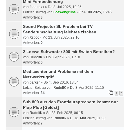
Mini Fernbedienung
von
friddlroxx
» Do 3. Jul 2025, 19:25
Letzter Beitrag von
Loewengrube
»
Fr 4. Jul 2025, 16:46
Antworten:
3
Sound Projector SL Problem bei TV
Senderumschaltung leichtes zischen
von
Xspot
» Mo 23. Jun 2025, 22:10
Antworten:
0
2 Loewe Subwoofer 800 mit Switch Betreiben?
von
RudolfK
» Do 3. Apr 2025, 11:18
Antworten:
0
Mediacenter und Probleme mit dem
Netzwerkzugriff
von
parker
» So 4. Sep 2016, 18:54
Letzter Beitrag von
RudolfK
»
Do 3. Apr 2025, 11:15
Antworten:
34
1
2
Sub 800 aus den Frontlautsprechern kommt nur
Plop Plop
[Gelöst]
von
RudolfK
» So 23. Feb 2025, 06:15
Letzter Beitrag von
RudolfK
»
Di 18. Mär 2025, 11:30
Antworten:
7